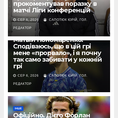
прокоментував поразку в
матчі Ліги конференцій
СЕР 6, 2026
САПОТЮК ЮРІЙ, ГОЛ.
РЕДАКТОР
ЄВРОКУБКИ
Матвій Пономаренко:
Сподіваюсь, що в цій грі
мене «прорвало», і я почну
так само забивати у кожній
грі
СЕР 6, 2026
САПОТЮК ЮРІЙ, ГОЛ.
РЕДАКТОР
ІНШЕ
Офіційно. Дієго Форлан