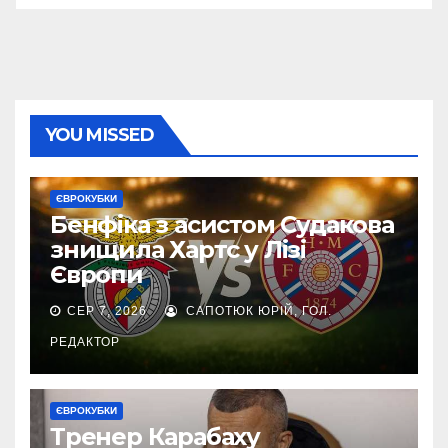
YOU MISSED
ЄВРОКУБКИ
Бенфіка з асистом Судакова
знищила Хартс у Лізі
Європи
СЕР 7, 2026
САПОТЮК ЮРІЙ, ГОЛ.
РЕДАКТОР
ЄВРОКУБКИ
Тренер Карабаху