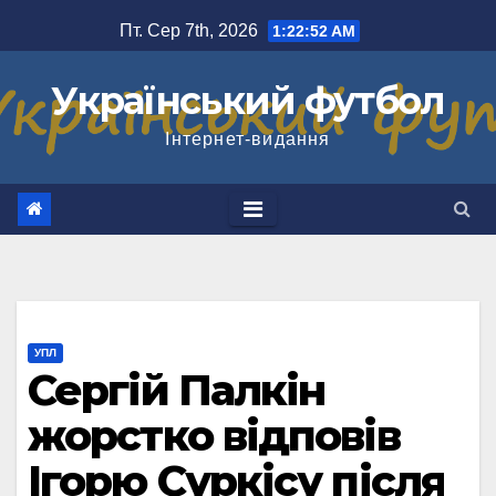
Перейти
Пт. Сер 7th, 2026
1:22:53 AM
до
вмісту
Український футбол
Інтернет-видання
УПЛ
Сергій Палкін
жорстко відповів
Ігорю Суркісу після