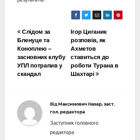
Навігація
Слідом за
Ігор Циганик
Бленуце та
розповів, як
записів
Коноплею –
Ахметов
засновник клубу
ставиться до
УПЛ потрапив у
роботи Турана в
скандал
Шахтарі
Від
Максимович Назар, заст.
гол. редактора
Заступник головного
редактора