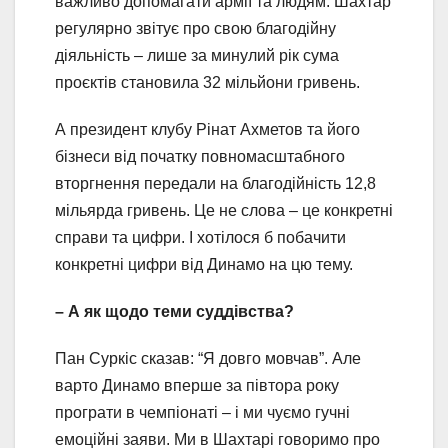
важливо допомагати армії та людям. Шахтар
регулярно звітує про свою благодійну
діяльність – лише за минулий рік сума
проєктів становила 32 мільйони гривень.
А президент клубу Рінат Ахметов та його
бізнеси від початку повномасштабного
вторгнення передали на благодійність 12,8
мільярда гривень. Це не слова – це конкретні
справи та цифри. І хотілося б побачити
конкретні цифри від Динамо на цю тему.
– А як щодо теми суддівства?
Пан Суркіс сказав: “Я довго мовчав”. Але
варто Динамо вперше за півтора року
програти в чемпіонаті – і ми чуємо гучні
емоційні заяви. Ми в Шахтарі говоримо про