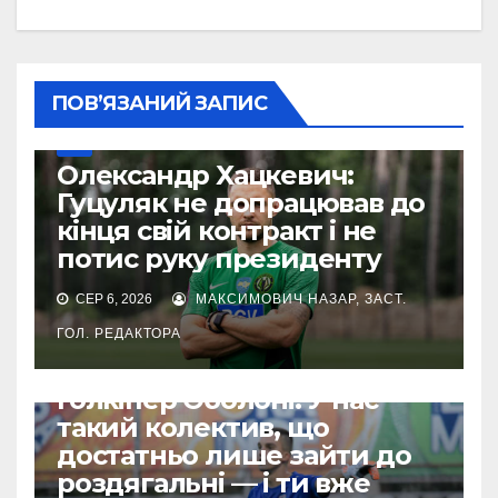
ПОВ’ЯЗАНИЙ ЗАПИС
УПЛ
Олександр Хацкевич:
Гуцуляк не допрацював до
кінця свій контракт і не
потис руку президенту
СЕР 6, 2026
МАКСИМОВИЧ НАЗАР, ЗАСТ.
ГОЛ. РЕДАКТОРА
УПЛ
Голкіпер Оболоні: У нас
такий колектив, що
достатньо лише зайти до
роздягальні — і ти вже