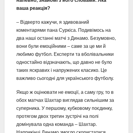
напевно, знайомі з його словами. Яка
ваша реакція?
– Відверто кажучи, я здивований
коментарями пана Суркіса. Подивімось на
два наші останні матчі з Динамо. Безумовно,
вони були емоційними – саме за це ми й
любимо футбол. Експерти та вболівальники
одностайно відзначають, що давно не було
таких яскравих і напружених класико. Це
важливо сьогодні для українського футболу.
Якщо ж оцінювати не емоції, а саму гру, то в
обох матчах Шахтар виглядав сильнішим за
суперника. У першому, кубковому поєдинку,
протягом двох третин зустрічі на полі
домінувала одна команда – Шахтар.
Наприкінці Динамо змогло скористатися