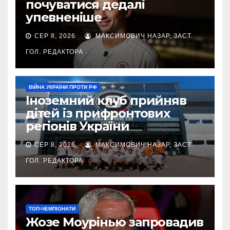
почуватися дедалі
упевненіше
СЕР 8, 2026
МАКСИМОВИЧ НАЗАР, ЗАСТ.
ГОЛ. РЕДАКТОРА
ВІЙНА УКРАЇНИ ПРОТИ РФ
Іноземний клуб прийняв
дітей із прифронтових
регіонів України
СЕР 8, 2026
МАКСИМОВИЧ НАЗАР, ЗАСТ.
ГОЛ. РЕДАКТОРА
ТОП-ЧЕМПІОНАТИ
Жозе Моурінью запровадив