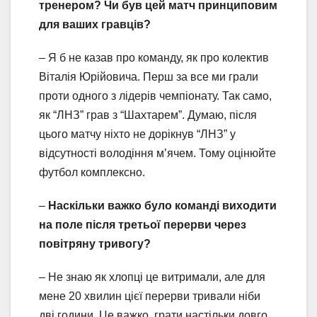
тренером? Чи був цей матч принциповим
для ваших гравців?
– Я б не казав про команду, як про колектив
Віталія Юрійовича. Перш за все ми грали
проти одного з лідерів чемпіонату. Так само,
як “ЛНЗ” грав з “Шахтарем”. Думаю, після
цього матчу ніхто не дорікнув “ЛНЗ” у
відсутності володіння м’ячем. Тому оцінюйте
футбол комплексно.
–
Наскільки важко було команді виходити
на поле після третьої перерви через
повітряну тривогу?
– Не знаю як хлопці це витримали, але для
мене 20 хвилин цієї перерви тривали ніби
дві години. Це важко, грати настільки довго.