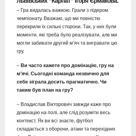
львівських “Карпат” Ігоря Єрмакова.
– Гра видалась важкою. Грали з лідером
чемпіонату. Вважаю, що ми повністю
перекрили їх сильні сторони. Так, у них були
моменти, які треба було реалізувати, але ми
могли забивати другий м’яч та вигравати цю
гру.
–
Ви часто кажете про домінацію, гру на
мʼячі. Сьогодні команда незвично для
себе зіграла досить прагматично. Чи
таким був план на гру?
– Владислав Вікторович завжди каже про
домінацію на полі, але слід розуміти весь
контекст. Як ви всі знаєте, футбол
складається з оборони, атаки та перехідних