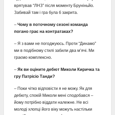
врятував “ЛНЗ” після моменту Бруніньйо.
Забивай там і гра була б закрита.
–
Чому в поточному сезоні команда
погано грає на контратаках?
– Я з вами не погоджуюсь. Проти “Динамо”
ми в подібному стилі забили два м’ячі. Ми
граємо комплексно.
–
Як ви оціните дебют Миколи Киричка та
гру Патрісіо Танди?
– Поки чітко відповісти я не можу. Як для
дебюту, спокій Миколи мені сподобався –
йому потрібно віддати належне. Не всі
молоді хлопці його віку можуть настільки