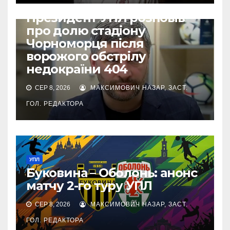
ВІЙНА УКРАЇНИ ПРОТИ РФ
УПЛ
Президент УПЛ розповів
про долю стадіону
Чорноморця після
ворожого обстрілу
недокраїни 404
СЕР 8, 2026
МАКСИМОВИЧ НАЗАР, ЗАСТ.
ГОЛ. РЕДАКТОРА
УПЛ
Буковина – Оболонь: анонс
матчу 2-го туру УПЛ
СЕР 8, 2026
МАКСИМОВИЧ НАЗАР, ЗАСТ.
ГОЛ. РЕДАКТОРА