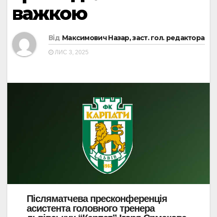
важкою
Від
Максимович Назар, заст. гол. редактора
ЛИС 3, 2025
Післяматчева пресконференція
асистента головного тренера