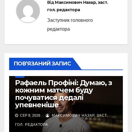
Від
Максимович Назар, заст.
гол. редактора
Заступник головного
редактора
ПОВ’ЯЗАНИЙ ЗАПИС
УПЛ
Рафаель Профіні: Думаю, з
кожним матчем буду
почуватися дедалі
упевненіше
СЕР 8, 2026
МАКСИМОВИЧ НАЗАР, ЗАСТ.
ГОЛ. РЕДАКТОРА