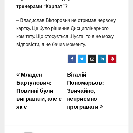
тренерами “Карпат”?
– Владислав Вікторович не отримав червону
картку. Це було рішення Дисциплінарного
комітету. Що стосується Шуста, то я не можу
відповісти, я не бачив моменту.
Навігація
Младен
Віталій
Бартулович:
Пономарьов:
записів
Повинні були
Звичайно,
вигравати, але є
неприємно
як є
програвати