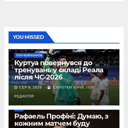
YOU MISSED
ТОП-ЧЕМПІОНАТИ
Куртуа повернувся до
тренувань у складі Реала
після ЧС-2026
СЕР 8, 2026
САПОТЮК ЮРІЙ, ГОЛ.
РЕДАКТОР
УПЛ
Рафаель Профіні: Думаю, з
кожним матчем буду