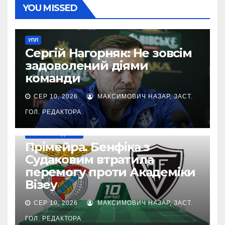
YOU MISSED
УПЛ
Сергій Нагорняк: Не зовсім
задоволений діями
команди
СЕР 10, 2026
МАКСИМОВИЧ НАЗАР, ЗАСТ.
ГОЛ. РЕДАКТОРА
НАШІ ЗА КОРДОНОМ
Прімейра. Бенфіка з
Судаковим втратила
перемогу проти Академіки
Візеу
СЕР 10, 2026
МАКСИМОВИЧ НАЗАР, ЗАСТ.
ГОЛ. РЕДАКТОРА