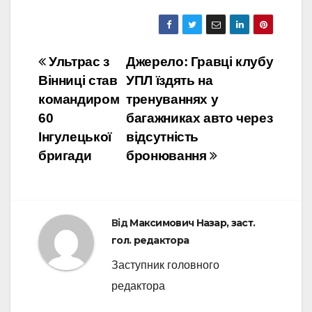
Навігація
Ультрас з
Джерело: Гравці клубу
Вінниці став
УПЛ їздять на
записів
командиром
тренуваннях у
60
багажниках авто через
Інгулецької
відсутність
бригади
бронювання
Від
Максимович Назар, заст.
гол. редактора
Заступник головного
редактора