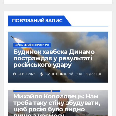
ПОВ’ЯЗАНИЙ ЗАПИС
ВІЙНА УКРАЇНИ ПРОТИ РФ
Будинок хавбека Динамо
постраждав у результаті
російського удару
СЕР 9, 2026
САПОТЮК ЮРІЙ, ГОЛ. РЕДАКТОР
ВІЙНА УКРАЇНИ ПРОТИ РФ
УПЛ
Михайло Кополовець: Нам
треба таку стіну збудувати,
щоб росію було видно
лише з космосу