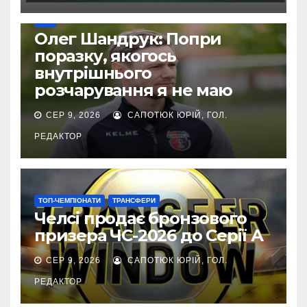
УПЛ
Олег Шандрук: Попри
поразку, якогось
внутрішнього
розчарування я не маю
СЕР 9, 2026
САПОТЮК ЮРІЙ, ГОЛ.
РЕДАКТОР
ТОП-ЧЕМПІОНАТИ
ТРАНСФЕРИ
Челсі продає бронзового
призера ЧС-2026 до Серії А
СЕР 9, 2026
САПОТЮК ЮРІЙ, ГОЛ.
РЕДАКТОР