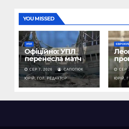
YOU MISSED
УПЛ
ЄВРОКУ
Офіційно: УПЛ
Лео
перенесла матч
про
Чорноморець —
Сур
СЕР 7, 2026
САПОТЮК
СЕР 
Колос через
Кар
обстріл стадіону в
ЮРІЙ, ГОЛ. РЕДАКТОР
ЮРІЙ, 
Одесі