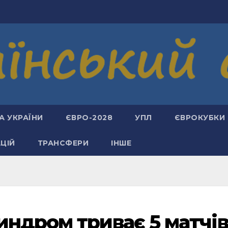
А УКРАЇНИ
ЄВРО-2028
УПЛ
ЄВРОКУБКИ
АЦІЙ
ТРАНСФЕРИ
ІНШЕ
индром триває 5 матчів