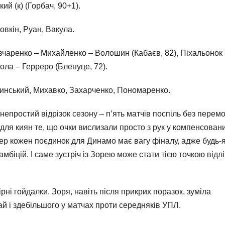
ий (к) (Горбач, 90+1).
овкін, Руан, Вакула.
вчаренко – Михайленко – Волошин (Кабаєв, 82), Піхальонок
Шола – Герреро (Бленуце, 72).
чинський, Михавко, Захарченко, Пономаренко.
ростий відрізок сезону – п’ять матчів поспіль без перемо
ля киян те, що очки вислизали просто з рук у компенсован
пер кожен поєдинок для Динамо має вагу фіналу, адже будь-
мбіцій. І саме зустріч із Зорею може стати тією точкою відлік
рні гойдалки. Зоря, навіть після прикрих поразок, зуміла
ай і здебільшого у матчах проти середняків УПЛ.