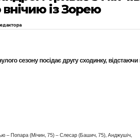
 внічию із Зорею
редактора
улого сезону посідає другу сходинку, відстаючи 
ю – Попара (Мічин, 75) – Слесар (Башич, 75), Анджушіч,