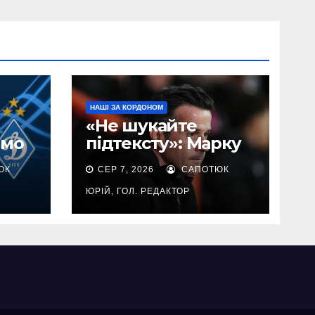
НАШІ ЗА КОРДОНОМ
«Не шукайте
амо
підтексту»: Марку
 яку
Сілва пояснив
ЮК
СЕР 7, 2026
САПОТЮК
жна
відсутність Трубіна
у старті Бенфіки
ЮРІЙ, ГОЛ. РЕДАКТОР