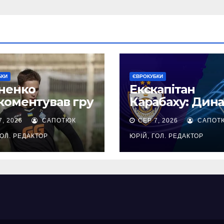
БКИ
ЄВРОКУБКИ
ненко
Екскапітан
коментував гру
Карабаху: Дин
кіса проти
не та команда,
7, 2026
САПОТЮК
СЕР 7, 2026
САПОТ
абаху
після 0:1 не мо
обіграти
ГОЛ. РЕДАКТОР
ЮРІЙ, ГОЛ. РЕДАКТОР