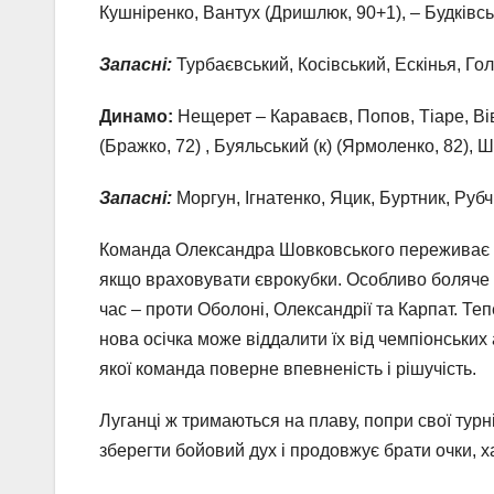
Кушніренко, Вантух (Дришлюк, 90+1), – Будківськ
Запасні:
Турбаєвський, Косівський, Ескінья, Гол
Динамо:
Нещерет – Караваєв, Попов, Тіаре, Ві
(Бражко, 72) , Буяльський (к) (Ярмоленко, 82), 
Запасні:
Моргун, Ігнатенко, Яцик, Буртник, Руб
Команда Олександра Шовковського переживає неп
якщо враховувати єврокубки. Особливо боляче д
час – проти Оболоні, Олександрії та Карпат. Те
нова осічка може віддалити їх від чемпіонських а
якої команда поверне впевненість і рішучість.
Луганці ж тримаються на плаву, попри свої турні
зберегти бойовий дух і продовжує брати очки, х