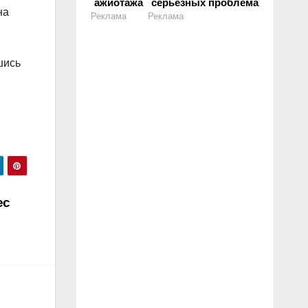
ажиотажа
серьезных проблемах
на
Реклама
Реклама
шись
ес