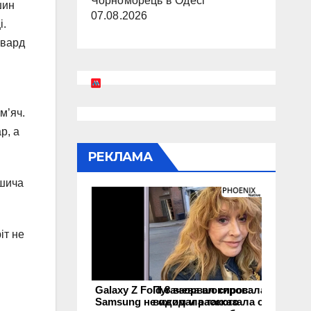
Чорноморець в Одесі
шин
07.08.2026
і.
рвард
м’яч.
р, а
РЕКЛАМА
ушича
іт не
Galaxy Z Fold 8 взорвал спрос:
Пугачева шокировала своим
Samsung не ожидала такого
видом и рассказала о