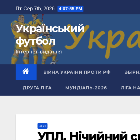
Перейти
Пт. Сер 7th, 2026
4:07:56 PM
до
вмісту
Український
футбол
Інтернет-видання
ВІЙНА УКРАЇНИ ПРОТИ РФ
ЗБІРН
ДРУГА ЛІГА
МУНДІАЛЬ-2026
ЛІГА Н
УПЛ
УПЛ. Нічийний с