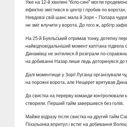
Уже на 12-й хвилині “біло-сині” могли продемо
ефектно змістився в центр і пробив по воротах, 
Невдовзі свій шанс мала й Зоря – Попара чудов
не зміг влучити у ворота. До того ж, арбітр заф
На 25-й Буяльський отримав тонку, дотепну пе
найвідповідальніший момент капітана підвела о
Динамівці не знітилися й розіграли по-справжн
на добиванні Назар лише ледь доторкнувся до м’
Далі моментище у Зорі! Луганці організували ч
на порожні ворота, але Нещерет врятував Дина
До свистка на перерву команди контролювали м’
створили. Перший тайм завершився без голів.
Майже відразу після свистка на другий тайм Са
Піхальонка впритул і встиг на добивання Волош