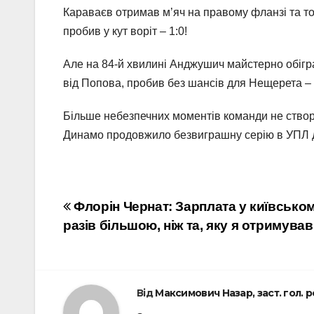
Караваєв отримав м’яч на правому фланзі та то
пробив у кут воріт – 1:0!
Але на 84-й хвилині Анджушич майстерно обігра
від Попова, пробив без шансів для Нещерета – 
Більше небезпечних моментів команди не створи
Динамо продовжило безвиграшну серію в УПЛ до
Навігація
Флорін Чернат: Зарплата у київськом
разів більшою, ніж та, яку я отримував
записів
Від
Максимович Назар, заст. гол. 