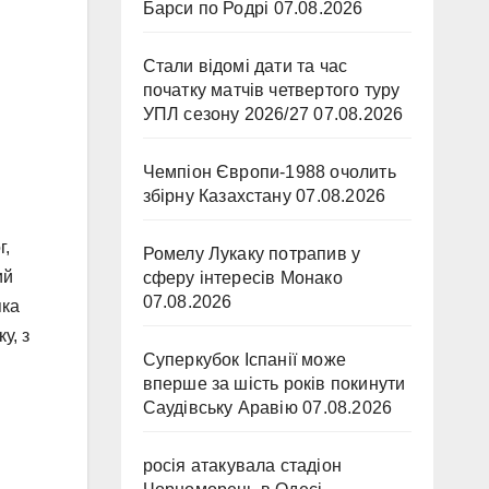
Барси по Родрі
07.08.2026
Стали відомі дати та час
початку матчів четвертого туру
УПЛ сезону 2026/27
07.08.2026
Чемпіон Європи-1988 очолить
збірну Казахстану
07.08.2026
г,
Ромелу Лукаку потрапив у
ий
сферу інтересів Монако
07.08.2026
яка
у, з
Суперкубок Іспанії може
вперше за шість років покинути
Саудівську Аравію
07.08.2026
росія атакувала стадіон