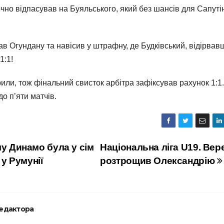
чно відпасував на Буяльського, який без шансів для Сапуті
в Огундану та навісив у штрафну, де Будківський, відірвав
1:1!
ли, тож фінальний свисток арбітра зафіксував рахунок 1:1.
 п’яти матчів.
у Динамо була у сім
Національна ліга U19. Вер
 у Румунії
розтрощив Олександрію
редактора