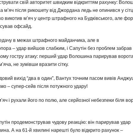
нструвати свій авторитет швидким відкриттям рахунку: Воло
а м’яч після рикошету від Джордана ледь не опинився у сітц
о викотив м’яч у центр штрафного на Будківського, але фо
іксував офсайд.
редачу в межах штрафного майданчика, але в
пора – удар вийшов слабким, і Сапутін без проблем забрав 
ьому гостру атаку: перший удар Волошина парирував ворота
яча, не зумівши вразити сітку.
удовий вихід “два в один”, Вантух точним пасом вивів Андж
мо – супер-сейв після потужного удару!
яч і рухали його по полю, але серйозної небезпеки біля вор
путін продемонстрував чудову реакцію: він парирував удар
ина. А на 61-й хвилині нарешті було відкрито рахунок –