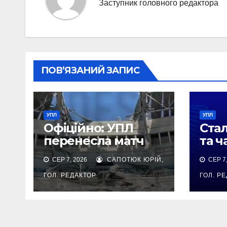
Заступник головного редактора
ПОВ’ЯЗАНИЙ ЗАПИС
УПЛ
УПЛ
Офіційно: УПЛ
Стал
перенесла матч
та ч
Чорноморець —
матч
СЕР 7, 2026
САПОТЮК ЮРІЙ,
СЕР 7,
Колос через
тур
обстріл стадіону в
2026
ГОЛ. РЕДАКТОР
ГОЛ. Р
Одесі