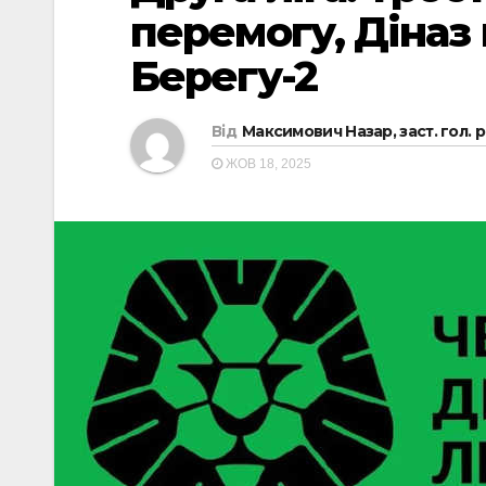
перемогу, Діназ
Берегу-2
Від
Максимович Назар, заст. гол. 
ЖОВ 18, 2025