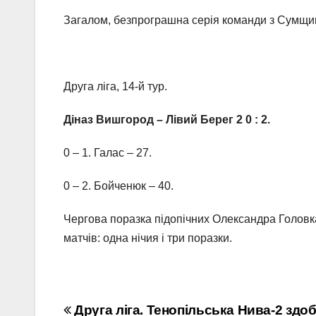
Загалом, безпрограшна серія команди з Сумщини 
Друга ліга, 14-й тур.
Діназ Вишгород – Лівий Берег 2 0 : 2.
0 – 1. Галас – 27.
0 – 2. Бойченюк – 40.
Чергова поразка підопічних Олександра Головк
матчів: одна нічия і три поразки.
Навігація
Друга ліга. Тенопільська Нива-2 здо