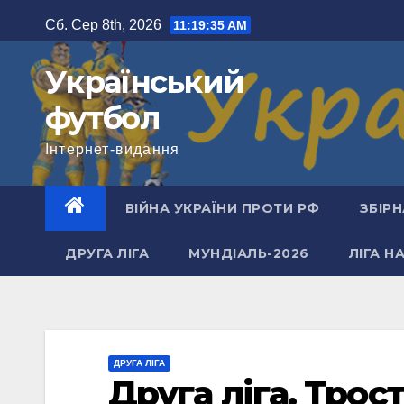
Перейти
Сб. Сер 8th, 2026
11:19:36 AM
до
вмісту
Український
футбол
Інтернет-видання
ВІЙНА УКРАЇНИ ПРОТИ РФ
ЗБІРН
ДРУГА ЛІГА
МУНДІАЛЬ-2026
ЛІГА Н
ДРУГА ЛІГА
Друга ліга. Трос