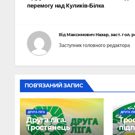
перемогу над Куликів-Білка
записів
Від
Максимович Назар, заст. гол. 
Заступник головного редактора
ПОВ’ЯЗАНИЙ ЗАПИС
ДРУГА ЛІГА
ДРУГА ЛІ
Друга ліга.
Тро
Тростянець
під
здобув перемогу
ніге