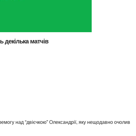
сь декілька матчів
емогу над “двієчкою” Олександрії, яку нещодавно очолив