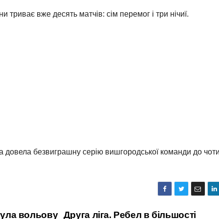
триває вже десять матчів: сім перемог і три нічиї.
а довела безвиграшну серію вишгородської команди до чот
була вольову
Друга ліга. Ребел в більшості