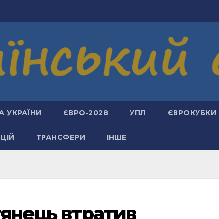
А УКРАЇНИ
ЄВРО-2028
УПЛ
ЄВРОКУБКИ
АЦІЙ
ТРАНСФЕРИ
ІНШЕ
тянець втратив