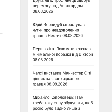
Друга ліга. Тростянець здобув
перемогу над Авангардом
08.08.2026
Юрій Вернидуб спростував
чутки про невдоволення
гравців Нефтчі
08.08.2026
Перша ліга. Локомотив зазнав
мінімальної поразки від Вікторії
08.08.2026
Челсі виставив Манчестер Сіті
цінник на свого зіркового
гравця
08.08.2026
Михайло Кополовець: Нам
треба таку стіну збудувати, щоб
росію було видно лише з