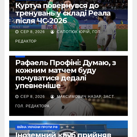
Куртуа повернувся до
тренувань у складі Реала
після ЧС-2026
СЕР 8, 2026
САПОТЮК ЮРІЙ, ГОЛ.
РЕДАКТОР
УПЛ
Рафаель Профіні: Думаю, з
кожним матчем буду
почуватися дедалі
упевненіше
СЕР 8, 2026
МАКСИМОВИЧ НАЗАР, ЗАСТ.
ГОЛ. РЕДАКТОРА
ВІЙНА УКРАЇНИ ПРОТИ РФ
Іноземний клуб прийняв