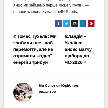
якщо ми займемо перше місце у групі», —
наводить слова Кумана beIN Sports.
Навігація
Томас Тухель: Ми
Ісландія –
зробили все, щоб
Україна:
записів
перемогти, але не
анонс матчу
отримали жодної
відбору до
енергії з трибун
ЧС-2026
Від
Сапотюк Юрій, гол.
редактор