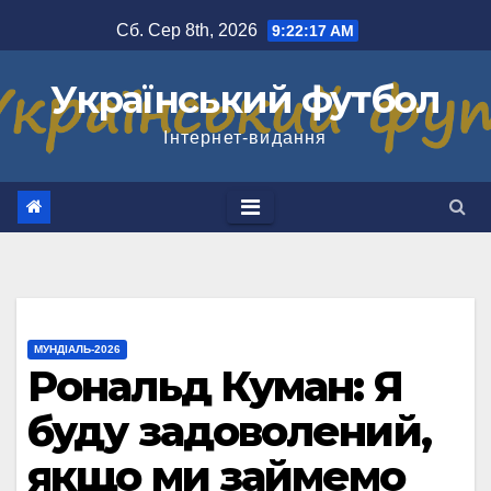
Перейти
Сб. Сер 8th, 2026
9:22:18 AM
до
вмісту
Український футбол
Інтернет-видання
МУНДІАЛЬ-2026
Рональд Куман: Я
буду задоволений,
якщо ми займемо