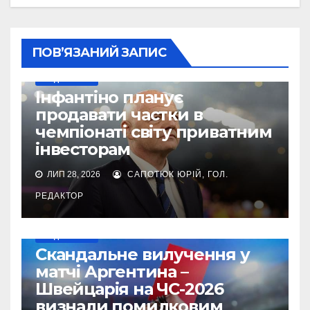
ПОВ’ЯЗАНИЙ ЗАПИС
МУНДІАЛЬ-2026
Інфантіно планує
продавати частки в
чемпіонаті світу приватним
інвесторам
ЛИП 28, 2026
САПОТЮК ЮРІЙ, ГОЛ.
РЕДАКТОР
МУНДІАЛЬ-2026
Cкандальне вилучення у
матчі Аргентина –
Швейцарія на ЧС-2026
визнали помилковим