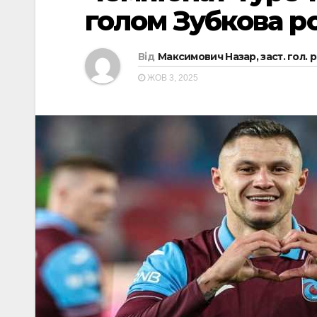
голом Зубкова р
Від
Максимович Назар, заст. гол. 
ЖОВ 3, 2025