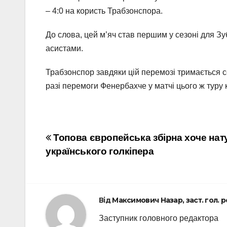
– 4:0 на користь Трабзонспора.
До слова, цей м’яч став першим у сезоні для З
асистами.
Трабзонспор завдяки цій перемозі тримається се
разі перемоги Фенербахче у матчі цього ж туру
Навігація
Топова європейська збірна хоче нат
українського голкіпера
записів
Від
Максимович Назар, заст. гол. 
Заступник головного редактора