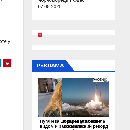
Чорноморець в Одесі
07.08.2026
оте у
РЕКЛАМА
Пугачева шокировала своим
SpaceX установила
видом и рассказала о
космический рекорд