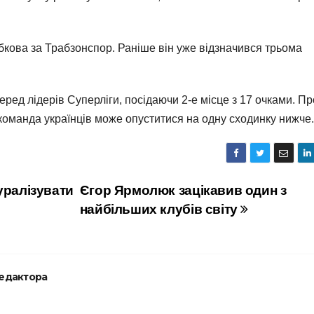
убкова за Трабзонспор. Раніше він уже відзначився трьома
ред лідерів Суперліги, посідаючи 2-е місце з 17 очками. Пр
 команда українців може опуститися на одну сходинку нижче.
уралізувати
Єгор Ярмолюк зацікавив один з
найбільших клубів світу
редактора