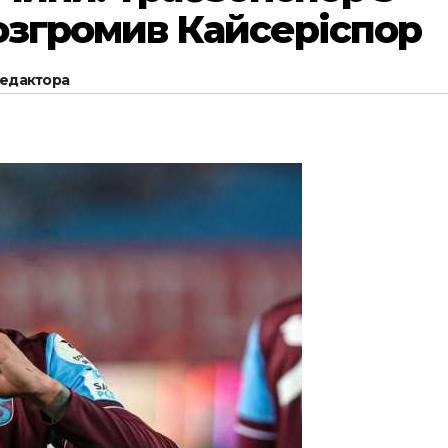
озгромив Кайсеріспор
редактора