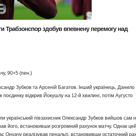
іги Трабзонспор здобув впевнену перемогу над
чу, 90+5 (пен.)
сандр Зубков та Арсеній Багатов. Інший українець, Данило
ок поєдинку відкрив Йокушлу на 12-й хвилині, потім Аугусто
оли український півзахисник Олександр Зубков вийшов сам 
рав його, встановивши розгромний рахунок матчу. Однак цей
ас Онуачу реалізував пенальті, встановивши остаточний ра