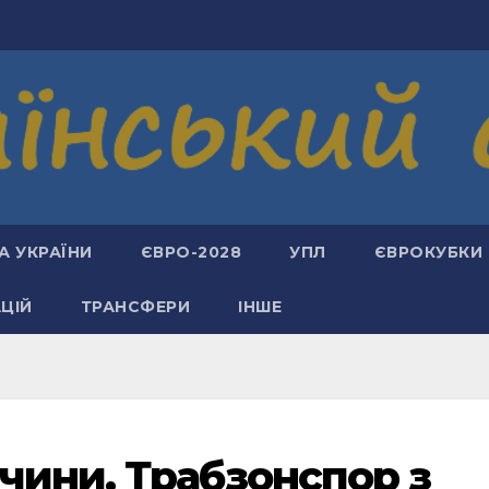
А УКРАЇНИ
ЄВРО-2028
УПЛ
ЄВРОКУБКИ
АЦІЙ
ТРАНСФЕРИ
ІНШЕ
чини. Трабзонспор з