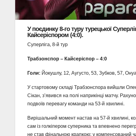
У поєдинку 8-го туру турецької Суперл
Кайсеріспором (4:0).
Суперліга, 8-й тур
Трабзонспор – Кайсеріспор – 4:0
Голи:
Йокушлу, 12, Аугусто, 53, Зубков, 57, Онуа
У стартовому складі Трабзонспора вийшли Олек
Сікан, з’явився на полі наприкінці матчу. Рахун
подвоїв перевагу команди на 53-й хвилині.
Вирішальний момент настав на 57-й хвилині, к
сам із голкіпером суперника та впевнено перег
не став фінальною крапкою: у компенсований ч