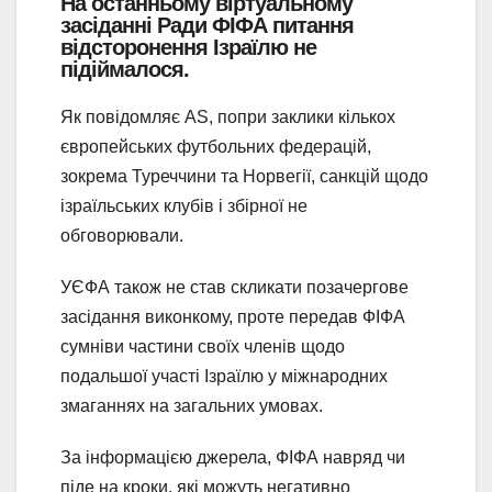
На останньому віртуальному
засіданні Ради ФІФА питання
відсторонення Ізраїлю не
підіймалося.
Як повідомляє AS, попри заклики кількох
європейських футбольних федерацій,
зокрема Туреччини та Норвегії, санкцій щодо
ізраїльських клубів і збірної не
обговорювали.
УЄФА також не став скликати позачергове
засідання виконкому, проте передав ФІФА
сумніви частини своїх членів щодо
подальшої участі Ізраїлю у міжнародних
змаганнях на загальних умовах.
За інформацією джерела, ФІФА навряд чи
піде на кроки, які можуть негативно