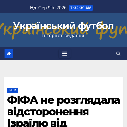
Перейти
Нд. Сер 9th, 2026
7:32:39 AM
до
вмісту
Український футбол
Інтернет-видання
ІНШЕ
ФІФА не розглядала
відсторонення
Ізраїлю від