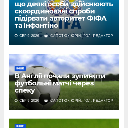
що деякі особи здійснюють
скоординовані спроби
підірвати авторитет ФІФА
та Інфантіно
СЕР 9, 2026
САПОТЮК ЮРІЙ, ГОЛ. РЕДАКТОР
ІНШЕ
В Англії почали зупиняти
футбольні матчі через
спеку
СЕР 9, 2026
САПОТЮК ЮРІЙ, ГОЛ. РЕДАКТОР
ІНШЕ