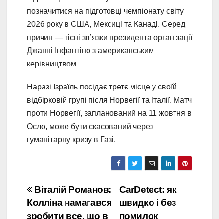
позначитися на підготовці чемпіонату світу
2026 року в США, Мексиці та Канаді. Серед
причин — тісні зв’язки президента організації
Джанні Інфантіно з американським
керівництвом.
Наразі Ізраїль посідає третє місце у своїй
відбірковій групі після Норвегії та Італії. Матч
проти Норвегії, запланований на 11 жовтня в
Осло, може бути скасований через
гуманітарну кризу в Газі.
Навігація
Віталій Романов:
CarDetect: як
Колліна намагався
швидко і без
записів
зробити все, що в
помилок