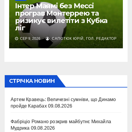
Інтер Маямі без Мессі
програв Монтеррею та
ризикує вилетіти з Кубка
ліг
СЕР 9, 2026
САПОТЮК ЮРІЙ, ГОЛ. РЕДАКТОР
СТРІЧКА НОВИН
Артем Кравець: Величезні сумніви, що Динамо
пройде Карабах
09.08.2026
Фабріціо Романо розкрив майбутнє Михайла
Мудрика
09.08.2026