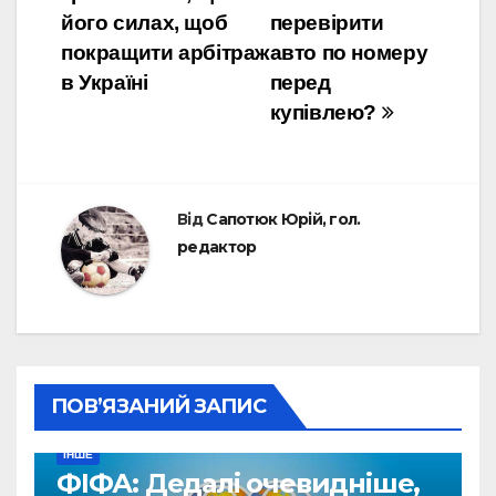
його силах, щоб
перевірити
покращити арбітраж
авто по номеру
в Україні
перед
купівлею?
Від
Сапотюк Юрій, гол.
редактор
ПОВ’ЯЗАНИЙ ЗАПИС
ІНШЕ
ФІФА: Дедалі очевидніше,