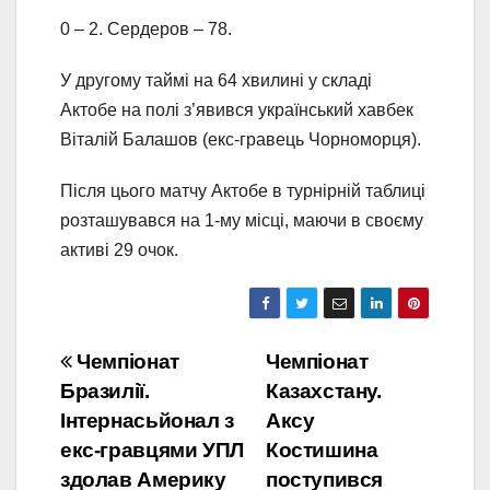
0 – 2. Сердеров – 78.
У другому таймі на 64 хвилині у складі
Актобе на полі з’явився український хавбек
Віталій Балашов (екс-гравець Чорноморця).
Після цього матчу Актобе в турнірній таблиці
розташувався на 1-му місці, маючи в своєму
активі 29 очок.
Навігація
Чемпіонат
Чемпіонат
Бразилії.
Казахстану.
записів
Інтернасьйонал з
Аксу
екс-гравцями УПЛ
Костишина
здолав Америку
поступився