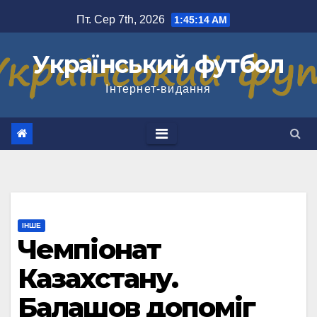
Перейти
Пт. Сер 7th, 2026
1:45:15 AM
до
вмісту
Український футбол
Інтернет-видання
ІНШЕ
Чемпіонат
Казахстану.
Балашов допоміг