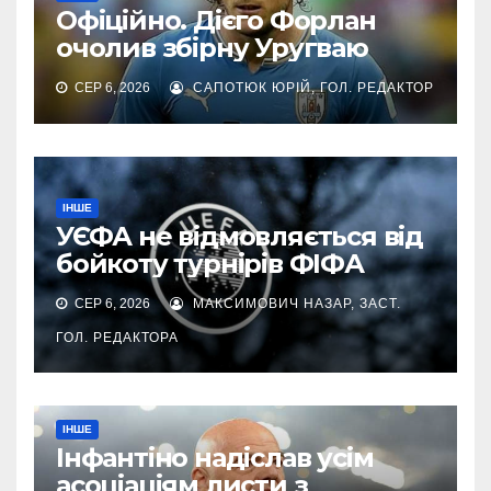
Офіційно. Дієго Форлан
очолив збірну Уругваю
СЕР 6, 2026
САПОТЮК ЮРІЙ, ГОЛ. РЕДАКТОР
ІНШЕ
УЄФА не відмовляється від
бойкоту турнірів ФІФА
СЕР 6, 2026
МАКСИМОВИЧ НАЗАР, ЗАСТ.
ГОЛ. РЕДАКТОРА
ІНШЕ
Інфантіно надіслав усім
асоціаціям листи з