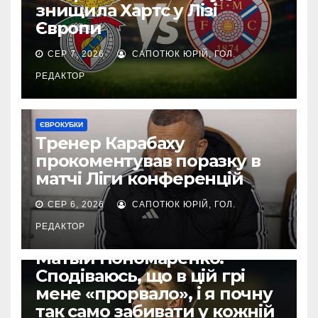
знищила Хартс у Лізі
Європи
СЕР 7, 2026
САПОТЮК ЮРІЙ, ГОЛ.
РЕДАКТОР
ЄВРОКУБКИ
Тренер Карабаху
прокоментував поразку в
матчі Ліги конференцій
СЕР 6, 2026
САПОТЮК ЮРІЙ, ГОЛ.
РЕДАКТОР
ЄВРОКУБКИ
Матвій Пономаренко:
Сподіваюсь, що в цій грі
мене «прорвало», і я почну
так само забивати у кожній