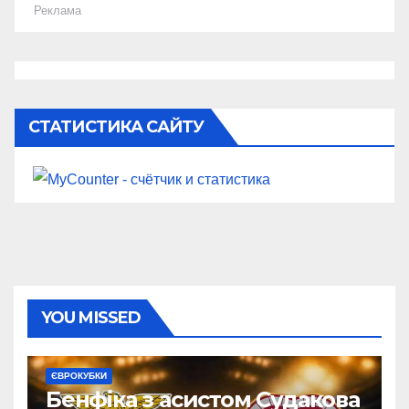
Реклама
СТАТИСТИКА САЙТУ
YOU MISSED
ЄВРОКУБКИ
Бенфіка з асистом Судакова