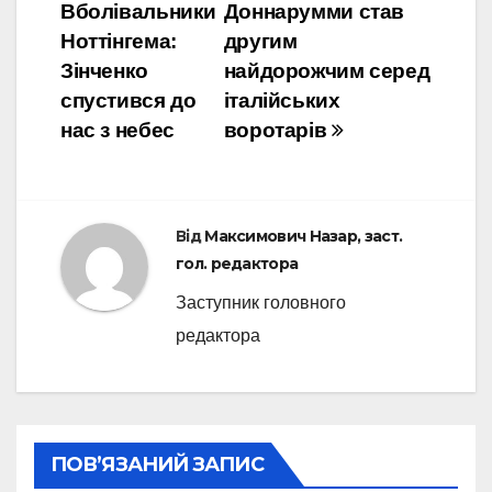
Вболівальники
Доннарумми став
записів
Ноттінгема:
другим
Зінченко
найдорожчим серед
спустився до
італійських
нас з небес
воротарів
Від
Максимович Назар, заст.
гол. редактора
Заступник головного
редактора
ПОВ’ЯЗАНИЙ ЗАПИС