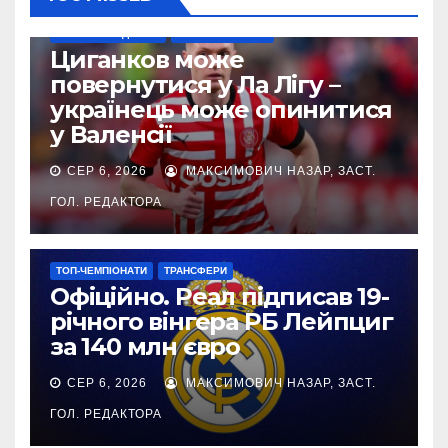
НАШІ ЗА КОРДОНОМ
ТОП-ЧЕМПІОНАТИ
Циганков може
повернутися у Ла Лігу –
українець може опинитися
у Валенсії
СЕР 6, 2026
МАКСИМОВИЧ НАЗАР, ЗАСТ.
ГОЛ. РЕДАКТОРА
ТОП-ЧЕМПІОНАТИ
ТРАНСФЕРИ
Офіційно. Реал підписав 19-
річного вінгера РБ Лейпциг
за 140 млн євро
СЕР 6, 2026
МАКСИМОВИЧ НАЗАР, ЗАСТ.
ГОЛ. РЕДАКТОРА