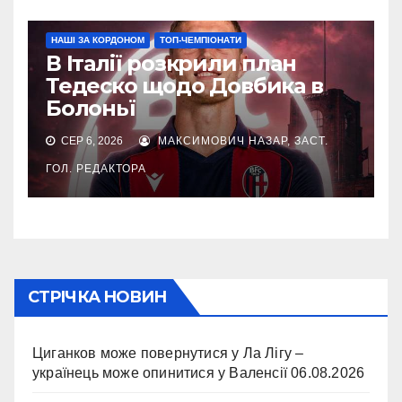
НАШІ ЗА КОРДОНОМ
ТОП-ЧЕМПІОНАТИ
В Італії розкрили план
Тедеско щодо Довбика в
Болоньї
СЕР 6, 2026
МАКСИМОВИЧ НАЗАР, ЗАСТ.
ГОЛ. РЕДАКТОРА
СТРІЧКА НОВИН
Циганков може повернутися у Ла Лігу –
українець може опинитися у Валенсії
06.08.2026