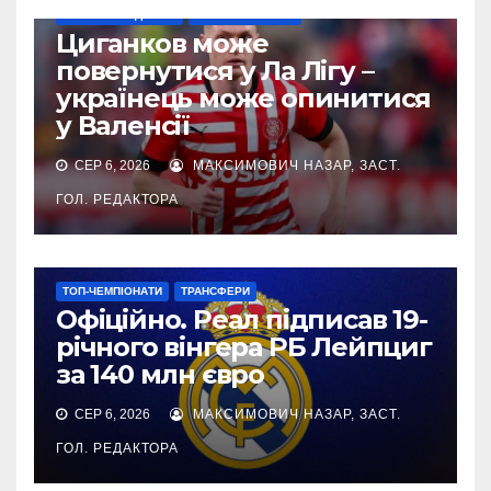
НАШІ ЗА КОРДОНОМ
ТОП-ЧЕМПІОНАТИ
Циганков може
повернутися у Ла Лігу –
українець може опинитися
у Валенсії
СЕР 6, 2026
МАКСИМОВИЧ НАЗАР, ЗАСТ.
ГОЛ. РЕДАКТОРА
ТОП-ЧЕМПІОНАТИ
ТРАНСФЕРИ
Офіційно. Реал підписав 19-
річного вінгера РБ Лейпциг
за 140 млн євро
СЕР 6, 2026
МАКСИМОВИЧ НАЗАР, ЗАСТ.
ГОЛ. РЕДАКТОРА