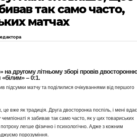
абивав так само часто,
ських матчах
редактора
» на другому літньому зборі провів двосторонн
«білим» – 0:1.
ив підсумки матчу та поділилися очікуваннями від першого
 це вже як традиція. Друга двосторонка поспіль, і мені вда
 чемпіонаті я забивав так само часто, як у цих товариських
​​потроху легше фізично і психологічно. Адже з кожним
оджуємо порозуміння.