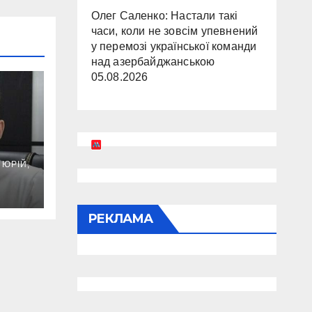
Олег Саленко: Настали такі
часи, коли не зовсім упевнений
у перемозі української команди
над азербайджанською
05.08.2026
в,
ЮРІЙ,
 —
РЕКЛАМА