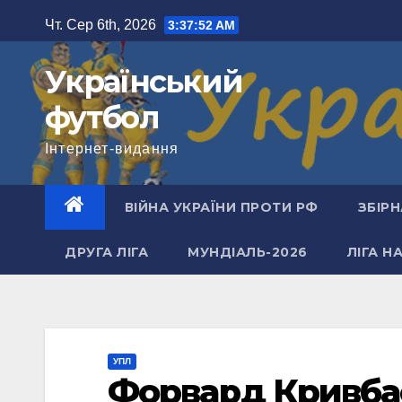
Перейти
Чт. Сер 6th, 2026
3:37:53 AM
до
вмісту
Український
футбол
Інтернет-видання
ВІЙНА УКРАЇНИ ПРОТИ РФ
ЗБІРН
ДРУГА ЛІГА
МУНДІАЛЬ-2026
ЛІГА Н
УПЛ
Форвард Кривба