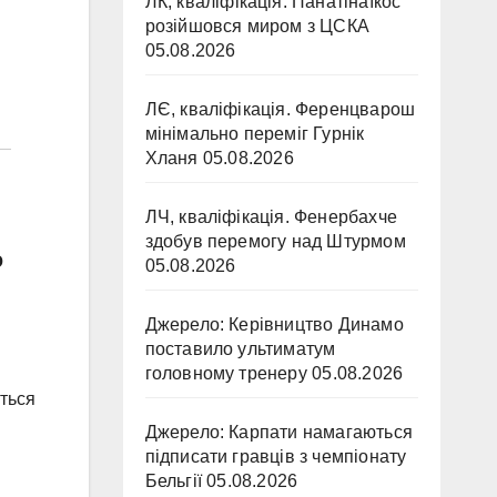
ЛК, кваліфікація. Панатінаїкос
розійшовся миром з ЦСКА
05.08.2026
ЛЄ, кваліфікація. Ференцварош
мінімально переміг Гурнік
Хланя
05.08.2026
ЛЧ, кваліфікація. Фенербахче
здобув перемогу над Штурмом
ю
05.08.2026
Джерело: Керівництво Динамо
поставило ультиматум
головному тренеру
05.08.2026
ється
Джерело: Карпати намагаються
підписати гравців з чемпіонату
Бельгії
05.08.2026