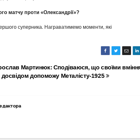
ого матчу проти «Олександрії»?
 першого суперника. Награватимемо моменти, які
рослав Мартинюк: Сподіваюся, що своїми вмінн
а досвідом допоможу Металісту-1925
редактора