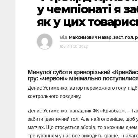
у чемпіонаті я з
як у цих товари
Від
Максимович Назар, заст. гол. 
ЛИП 10, 2022
Минулої суботи криворізький «Кривбас
гру: «червоні» мінімально поступилися 
Денис Устименко, автор переможного голу, підб
контрольного поєдинку.
Денис Устименко, нападник ФК «Кривбас»: – Так,
забити ідентичний гол. Але найголовніше, щоб у
матчах. Що стосується зборів, то з кожним днем 
тренуванням у нас все виходить краще, і налаг