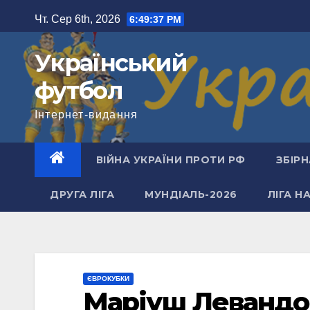
Перейти
Чт. Сер 6th, 2026
6:49:38 PM
до
вмісту
Український
футбол
Інтернет-видання
ВІЙНА УКРАЇНИ ПРОТИ РФ
ЗБІРН
ДРУГА ЛІГА
МУНДІАЛЬ-2026
ЛІГА Н
ЄВРОКУБКИ
Маріуш Левандо