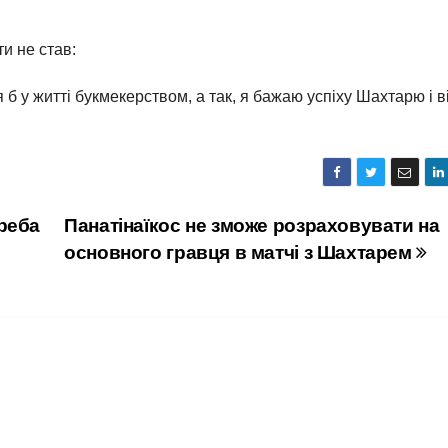
и не став:
 б у житті букмекерством, а так, я бажаю успіху Шахтарю і в
реба
Панатінаїкос не зможе розраховувати на
основного гравця в матчі з Шахтарем