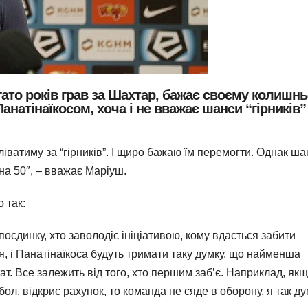
ато років грав за Шахтар, бажає своєму колишн
анатінаїкосом, хоча і не вважає шанси “гірників”
іватиму за “гірників”. І щиро бажаю їм перемогти. Однак ша
 на 50″, – вважає Маріуш.
 так:
оєдинку, хто заволодіє ініціативою, кому вдасться забити
я, і Панатінаїкоса будуть тримати таку думку, що найменша
т. Все залежить від того, хто першим заб’є. Наприклад, як
ол, відкриє рахунок, то команда не сяде в оборону, я так д