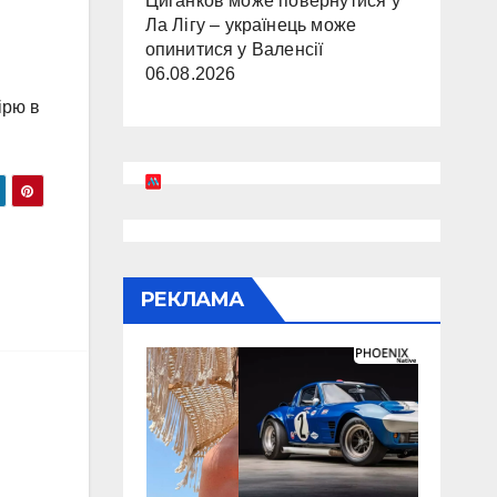
Циганков може повернутися у
Ла Лігу – українець може
опинитися у Валенсії
06.08.2026
ірю в
РЕКЛАМА