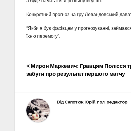
а буде намагатися розвинути успіх”.
Конкретний прогноз на гру Левандовський дават
“Якби я був фахівцем у прогнозуванні, займався
їхню перемогу”.
Навігація
Мирон Маркевич: Гравцям Полісся т
забути про результат першого матчу
записів
Від
Сапотюк Юрій, гол. редактор