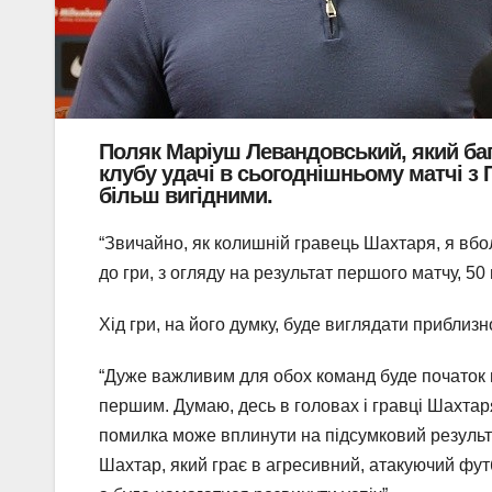
Поляк Маріуш Левандовський, який баг
клубу удачі в сьогоднішньому матчі з П
більш вигідними.
“Звичайно, як колишній гравець Шахтаря, я вбол
до гри, з огляду на результат першого матчу, 50
Хід гри, на його думку, буде виглядати приблизно
“Дуже важливим для обох команд буде початок п
першим. Думаю, десь в головах і гравці Шахтар
помилка може вплинути на підсумковий результа
Шахтар, який грає в агресивний, атакуючий футб