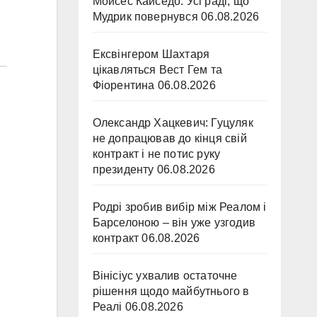
Мойсес Кайседо: Усі раді, що
Мудрик повернувся
06.08.2026
Ексвінгером Шахтаря
цікавляться Вест Гем та
Фіорентина
06.08.2026
Олександр Хацкевич: Гуцуляк
не допрацював до кінця свій
контракт і не потис руку
президенту
06.08.2026
Родрі зробив вибір між Реалом і
Барселоною – він уже узгодив
контракт
06.08.2026
Вінісіус ухвалив остаточне
рішення щодо майбутнього в
Реалі
06.08.2026