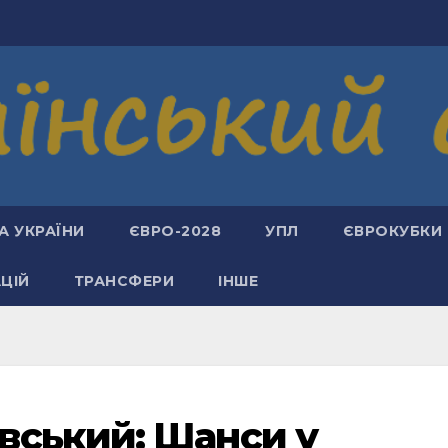
А УКРАЇНИ
ЄВРО-2028
УПЛ
ЄВРОКУБКИ
АЦІЙ
ТРАНСФЕРИ
ІНШЕ
вський: Шанси у