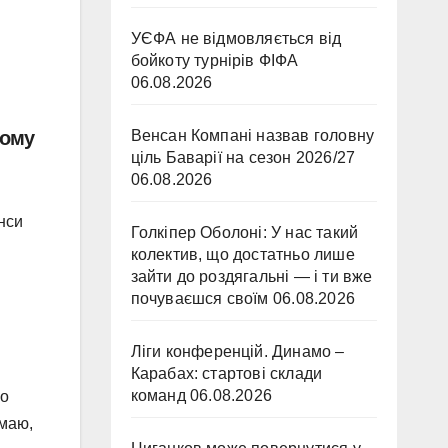
УЄФА не відмовляється від
бойкоту турнірів ФІФА
06.08.2026
ьому
Венсан Компані назвав головну
ціль Баварії на сезон 2026/27
06.08.2026
нси
Голкіпер Оболоні: У нас такий
колектив, що достатньо лише
зайти до роздягальні — і ти вже
почуваєшся своїм
06.08.2026
Ліги конференцій. Динамо –
Карабах: стартові склади
команд
06.08.2026
що
умаю,