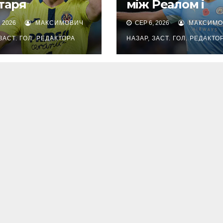
таря
між Реалом і
вляться Вест
Барселоною – в
 2026
МАКСИМОВИЧ
СЕР 6, 2026
МАКСИМО
та Фіорентина
уже узгодив
контракт
ЗАСТ. ГОЛ. РЕДАКТОРА
НАЗАР, ЗАСТ. ГОЛ. РЕДАКТО