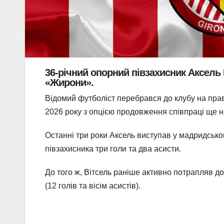
36-річний опорний півзахисник Аксель 
«Жирони».
Відомий футболіст перебрався до клубу на прав
2026 року з опцією продовження співпраці ще н
Останні три роки Аксель виступав у мадридськом
півзахисника три голи та два асисти.
До того ж, Вітсель раніше активно потрапляв до 
(12 голів та вісім асистів).