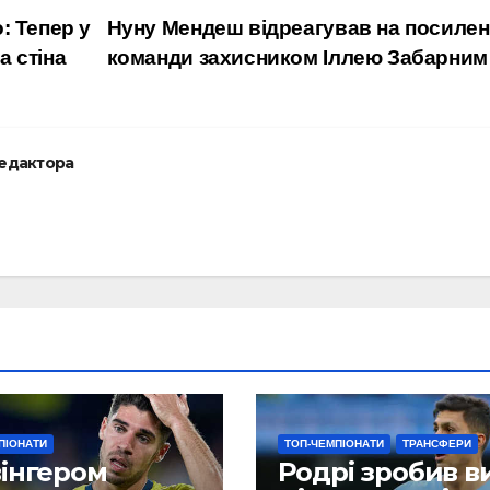
: Тепер у
Нуну Мендеш відреагував на посиле
а стіна
команди захисником Іллею Забарни
редактора
ПІОНАТИ
ТОП-ЧЕМПІОНАТИ
ТРАНСФЕРИ
вінгером
Родрі зробив в