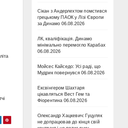
Сікан з Андерлехтом помстився
грецькому ПАОК у Лізі Європи
за Динамо
06.08.2026
ЛК, кваліфікація. Динамо
мінімально перемогло Карабах
06.08.2026
літа
Мойсес Кайседо: Усі раді, що
Мудрик повернувся
06.08.2026
Ексвінгером Шахтаря
цікавляться Вест Гем та
тчі
Фіорентина
06.08.2026
Олександр Хацкевич: Гуцуляк
не допрацював до кінця свій