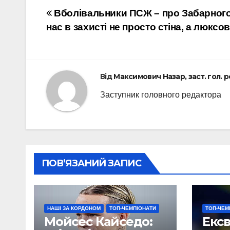
Навігація
Вболівальники ПСЖ – про Забарного
нас в захисті не просто стіна, а люксов
записів
Від
Максимович Назар, заст. гол. 
Заступник головного редактора
ПОВ’ЯЗАНИЙ ЗАПИС
НАШІ ЗА КОРДОНОМ
ТОП-ЧЕМПІОНАТИ
ТОП-ЧЕМ
Мойсес Кайседо:
Екс