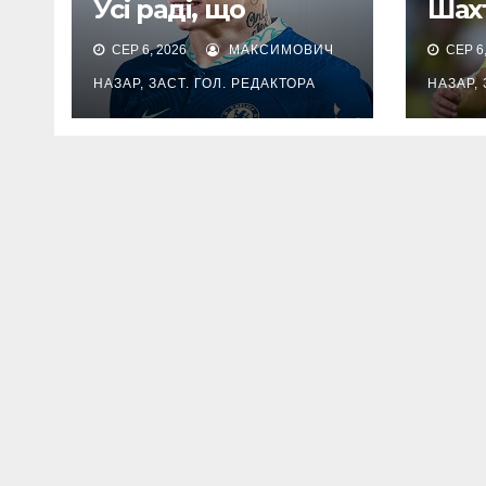
Усі раді, що
Шах
Мудрик
ціка
СЕР 6, 2026
МАКСИМОВИЧ
СЕР 6,
повернувся
Гем 
НАЗАР, ЗАСТ. ГОЛ. РЕДАКТОРА
НАЗАР, 