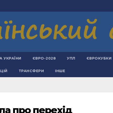
А УКРАЇНИ
ЄВРО-2028
УПЛ
ЄВРОКУБКИ
АЦІЙ
ТРАНСФЕРИ
ІНШЕ
ла про перехід