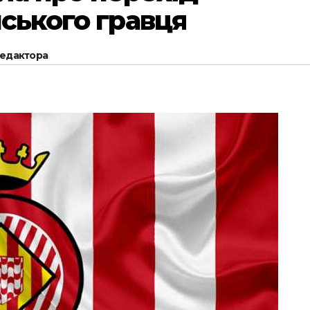
йського гравця
редактора