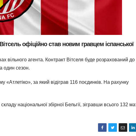
Вітсель офіційно став новим гравцем іспанської
ах вільного агента. Контракт Вітселя буде розрахований до 
а один сезон.
у «Атлетіко», за який відіграв 116 поєдинків. На рахунку
складу національної збірної Бельгії, зігравши всього 132 ма