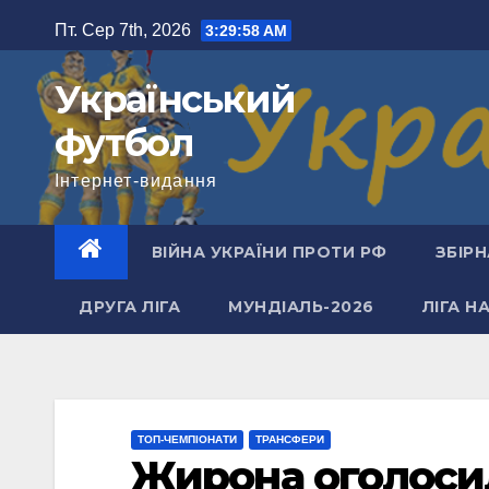
Перейти
Пт. Сер 7th, 2026
3:29:59 AM
до
вмісту
Український
футбол
Інтернет-видання
ВІЙНА УКРАЇНИ ПРОТИ РФ
ЗБІРН
ДРУГА ЛІГА
МУНДІАЛЬ-2026
ЛІГА Н
ТОП-ЧЕМПІОНАТИ
ТРАНСФЕРИ
Жирона оголоси