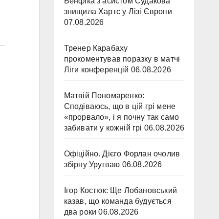
Бенфіка з асистом Судакова
знищила Хартс у Лізі Європи
07.08.2026
Тренер Карабаху
прокоментував поразку в матчі
Ліги конференцій
06.08.2026
Матвій Пономаренко:
Сподіваюсь, що в цій грі мене
«прорвало», і я почну так само
забивати у кожній грі
06.08.2026
Офіційно. Дієго Форлан очолив
збірну Уругваю
06.08.2026
Ігор Костюк: Ще Лобановський
казав, що команда будується
два роки
06.08.2026