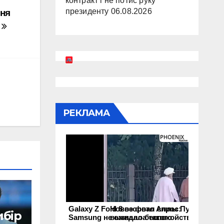
контракт і не потис руку
президенту
06.08.2026
ння
м
РЕКЛАМА
Galaxy Z Fold 8 взорвал спрос:
Новое фото Аллы Пугачевой
ибір
Samsung не ожидала такого
вызвало беспокойство