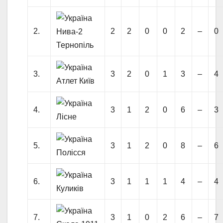
2.
2
2
0
0
2
–
0
Нива-2
Тернопіль
3.
3
2
0
1
3
–
4
Атлет Київ
4.
3
1
2
0
6
–
3
Лісне
5.
3
1
2
0
8
–
6
Полісся
6.
3
1
1
1
4
–
4
Куликів
7.
3
1
0
2
6
–
7