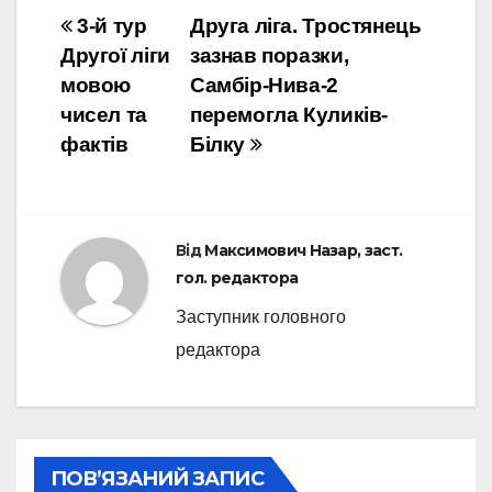
Навігація
3-й тур
Друга ліга. Тростянець
Другої ліги
зазнав поразки,
записів
мовою
Самбір-Нива-2
чисел та
перемогла Куликів-
фактів
Білку
Від
Максимович Назар, заст.
гол. редактора
Заступник головного
редактора
ПОВ’ЯЗАНИЙ ЗАПИС