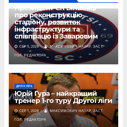
ДРУГА ЛІГА
Президент СК Вільхівці –
про реконструкцію
стадіону, розвиток
інфраструктури та
співпрацю із Заваровим
СЕР 5, 2026
МАКСИМОВИЧ НАЗАР, ЗАСТ.
ГОЛ. РЕДАКТОРА
ДРУГА ЛІГА
Юрій Гура – найкращий
тренер 1-го туру Другої ліги
СЕР 5, 2026
МАКСИМОВИЧ НАЗАР, ЗАСТ.
ГОЛ. РЕДАКТОРА