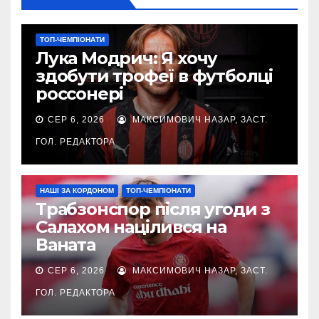
ТОП-ЧЕМПІОНАТИ
Лука Модрич: Я хочу
здобути трофеї в футболці
россонері
СЕР 6, 2026
МАКСИМОВИЧ НАЗАР, ЗАСТ.
ГОЛ. РЕДАКТОРА
НАШІ ЗА КОРДОНОМ
ТОП-ЧЕМПІОНАТИ
Трабзонспор після угоди з
Салахом націлився на
Ваната
СЕР 6, 2026
МАКСИМОВИЧ НАЗАР, ЗАСТ.
ГОЛ. РЕДАКТОРА