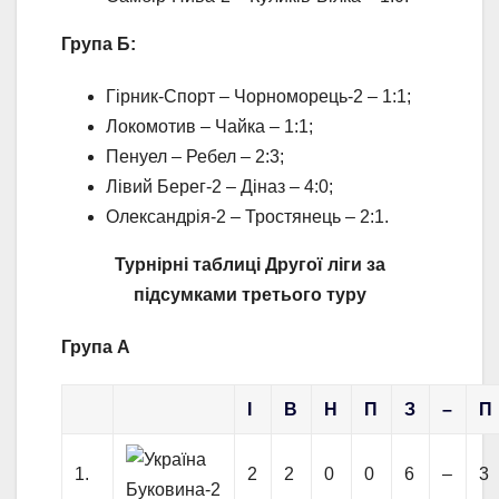
Група Б:
Гірник-Спорт – Чорноморець-2 – 1:1;
Локомотив – Чайка – 1:1;
Пенуел – Ребел – 2:3;
Лівий Берег-2 – Діназ – 4:0;
Олександрія-2 – Тростянець – 2:1.
Турнірні таблиці Другої ліги за
підсумками третього туру
Група A
І
В
Н
П
З
–
П
1.
2
2
0
0
6
–
3
Буковина-2