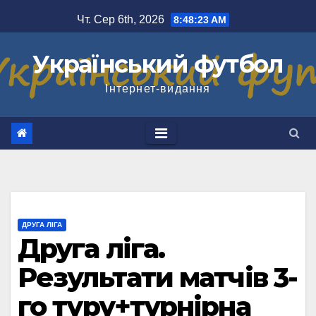
Перейти
Чт. Сер 6th, 2026
8:48:24 AM
до
вмісту
Український футбол
Інтернет-видання
ДРУГА ЛІГА
Друга ліга.
Результати матчів 3-
го туру+турнірна