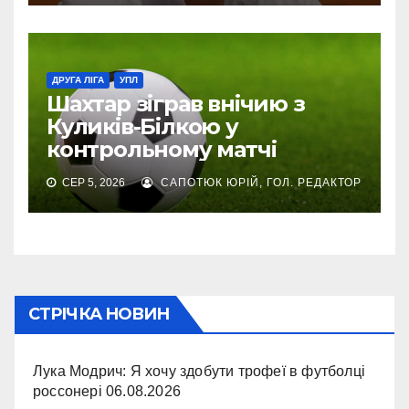
ДРУГА ЛІГА
УПЛ
Шахтар зіграв внічию з
Куликів-Білкою у
контрольному матчі
СЕР 5, 2026
САПОТЮК ЮРІЙ, ГОЛ. РЕДАКТОР
СТРІЧКА НОВИН
Лука Модрич: Я хочу здобути трофеї в футболці
россонері
06.08.2026