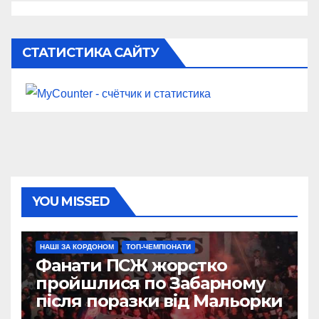
СТАТИСТИКА САЙТУ
YOU MISSED
НАШІ ЗА КОРДОНОМ
ТОП-ЧЕМПІОНАТИ
Фанати ПСЖ жорстко
пройшлися по Забарному
після поразки від Мальорки