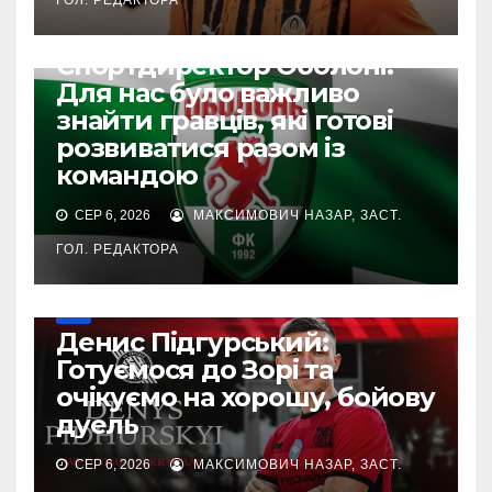
УПЛ
Спортдиректор Оболоні:
Для нас було важливо
знайти гравців, які готові
розвиватися разом із
командою
СЕР 6, 2026
МАКСИМОВИЧ НАЗАР, ЗАСТ.
ГОЛ. РЕДАКТОРА
УПЛ
Денис Підгурський:
Готуємося до Зорі та
очікуємо на хорошу, бойову
дуель
СЕР 6, 2026
МАКСИМОВИЧ НАЗАР, ЗАСТ.