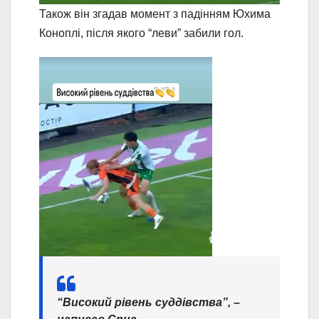
Також він згадав момент з падінням Юхима
Коноплі, після якого “леви” забили гол.
“Високий рівень суддівства”, –