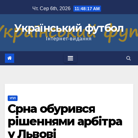
Перейти
Чт. Сер 6th, 2026
11:48:18 AM
до
вмісту
Український футбол
Інтернет-видання
УПЛ
Срна обурився
рішеннями арбітра
у Львові