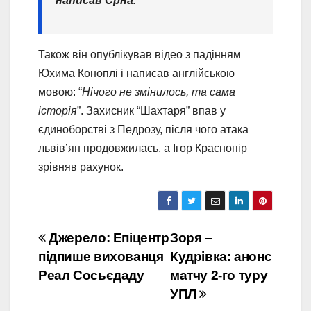
написав Срна.
Також він опублікував відео з падінням
Юхима Коноплі і написав англійською
мовою: “
Нічого не змінилось, та сама
історія
”. Захисник “Шахтаря” впав у
єдиноборстві з Педрозу, після чого атака
львів’ян продовжилась, а Ігор Краснопір
зрівняв рахунок.
Навігація
Джерело: Епіцентр
Зоря –
підпише вихованця
Кудрівка: анонс
записів
Реал Сосьєдаду
матчу 2-го туру
УПЛ