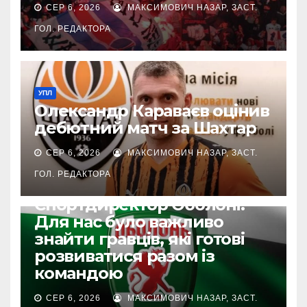
СЕР 6, 2026
МАКСИМОВИЧ НАЗАР, ЗАСТ.
ГОЛ. РЕДАКТОРА
УПЛ
Олександр Караваєв оцінив
дебютний матч за Шахтар
СЕР 6, 2026
МАКСИМОВИЧ НАЗАР, ЗАСТ.
ГОЛ. РЕДАКТОРА
УПЛ
Спортдиректор Оболоні:
Для нас було важливо
знайти гравців, які готові
розвиватися разом із
командою
СЕР 6, 2026
МАКСИМОВИЧ НАЗАР, ЗАСТ.