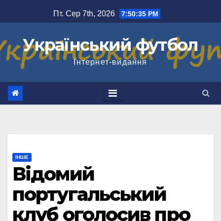
Перейти
Пт. Сер 7th, 2026
7:50:36 PM
до
вмісту
Український футбол
Інтернет-видання
ІНШЕ
Відомий
португальський
клуб оголосив про