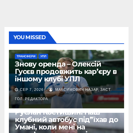
YOU MISSED
ТРАНСФЕРИ
УПЛ
Знову оренда – Олексій
Гусєв продовжить кар’єру в
іншому клубі УПЛ
СЕР 7, 2026
МАКСИМОВИЧ НАЗАР, ЗАСТ.
ГОЛ. РЕДАКТОРА
ВІЙНА УКРАЇНИ ПРОТИ РФ
УПЛ
Руслан Костишин: Наш
клубний автобус під”їхав до
Умані, коли мені на