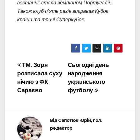
востаннє стала чемпіоном Португалії.
Також клуб п’ять разів вигравав Кубок
країни та тричі Суперкубок.
Навігація
ТМ. Зоря
Сьогодні день
розписала суху
народження
записів
нічию з ФК
українського
Сараєво
футболу
Від
Сапотюк Юрій, гол.
редактор