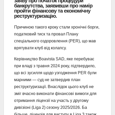
заяву про початок процедури
банкрутства, заявивши про намір
пройти фінансову та економічну
реструктуризацію.
Причиною такого кроку стали хронічні борги,
податковий тиск та провал Плану
спеціального оздоровлення (PER), що мав
врятувати клуб від колапсу.
Керівництво Boavista SAD, яке перебуває
при владі з травня 2024 року, підтвердило,
що всі зусилля щодо узгодження PER були
марними — суд не затвердив план
реструктуризації. Внаслідок цього клуб не
зміг вчасно виконати фінансові вимоги для
отримання ліцензії на участь у другому
дивізіоні (Liga 2) сезону 2025/2026. Ба
більше, ліцензія для виступу в Liga 3 також