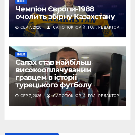
ІНШЕ
Чемпіон Європи-1988
очолить збірну Казахстану
СЕР 7, 2026
САПОТЮК ЮРІЙ, ГОЛ. РЕДАКТОР
ІНШЕ
Салах став найбільш
високооплачуваним
гравцем в історії
турецького футболу
СЕР 7, 2026
САПОТЮК ЮРІЙ, ГОЛ. РЕДАКТОР