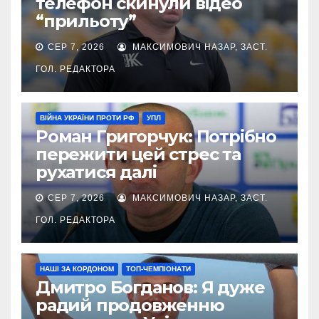
телефон скинули відео
“прильоту”
СЕР 7, 2026
МАКСИМОВИЧ НАЗАР, ЗАСТ.
ГОЛ. РЕДАКТОРА
ВІЙНА УКРАЇНИ ПРОТИ РФ
УПЛ
Роман Григорчук: Потрібно
пережити цей стрес та
рухатися далі
СЕР 7, 2026
МАКСИМОВИЧ НАЗАР, ЗАСТ.
ГОЛ. РЕДАКТОРА
НАШІ ЗА КОРДОНОМ
ТОП-ЧЕМПІОНАТИ
Дмитро Богданов: Я дуже
радий продовженню