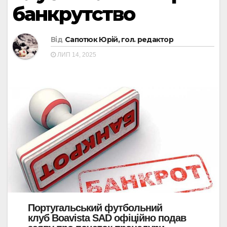
банкрутство
Від
Сапотюк Юрій, гол. редактор
ЛИП 14, 2025
Португальський футбольний
клуб
Boavista SAD
офіційно подав