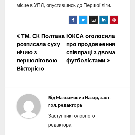
місце в УПЛ, опустившись до Першої ліги.
Навігація
ТМ. СК Полтава
ЮКСА оголосила
розписала суху
про продовження
записів
нічию з
співпраці з двома
першоліговою
футболістами
Вікторією
Від
Максимович Назар, заст.
гол. редактора
Заступник головного
редактора