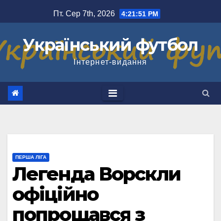
Перейти
Пт. Сер 7th, 2026
4:21:52 PM
до
вмісту
Український футбол
Інтернет-видання
ПЕРША ЛІГА
Легенда Ворскли
офіційно
попрощався з