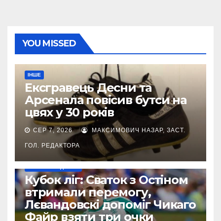
YOU MISSED
ІНШЕ
Ексгравець Десни та
Арсенала повісив бутси на
цвях у 30 років
СЕР 7, 2026
МАКСИМОВИЧ НАЗАР, ЗАСТ.
ГОЛ. РЕДАКТОРА
НАШІ ЗА КОРДОНОМ
Кубок ліг: Сваток з Остіном
втримали перемогу,
Лєвандовскі допоміг Чикаго
Файр взяти три очки