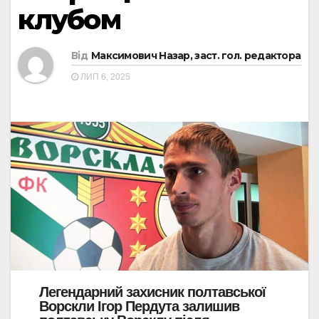
клубом
Від
Максимович Назар, заст. гол. редактора
ЛИП 6, 2025
Легендарний захисник полтавської
Ворскли Ігор Пердута залишив