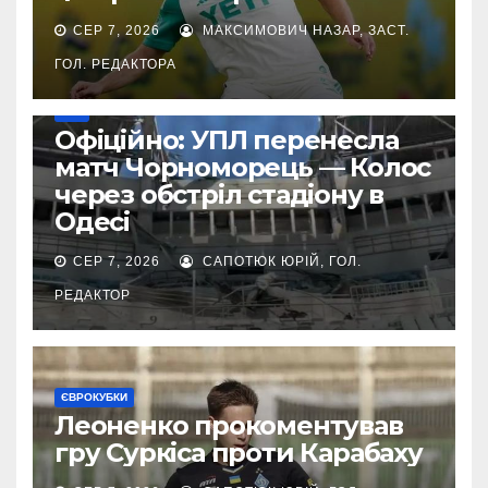
СЕР 7, 2026
МАКСИМОВИЧ НАЗАР, ЗАСТ.
ГОЛ. РЕДАКТОРА
УПЛ
Офіційно: УПЛ перенесла
матч Чорноморець — Колос
через обстріл стадіону в
Одесі
СЕР 7, 2026
САПОТЮК ЮРІЙ, ГОЛ.
РЕДАКТОР
ЄВРОКУБКИ
Леоненко прокоментував
гру Суркіса проти Карабаху