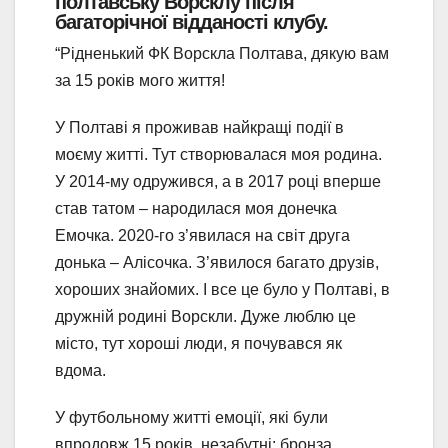
полтавську Ворсклу після
багаторічної відданості клубу.
“Рідненький ФК Ворскла Полтава, дякую вам
за 15 років мого життя!
У Полтаві я проживав найкращі події в
моєму житті. Тут створювалася моя родина.
У 2014-му одружився, а в 2017 році вперше
став татом – народилася моя донечка
Емочка. 2020-го з’явилася на світ друга
донька – Алісочка. З’явилося багато друзів,
хороших знайомих. І все це було у Полтаві, в
дружній родині Ворскли. Дуже люблю це
місто, тут хороші люди, я почувався як
вдома.
У футбольному житті емоції, які були
впродовж 15 років, незабутні: бронза