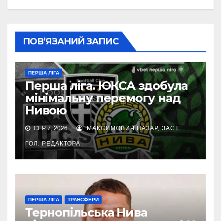
ПОВ’ЯЗАНИЙ ЗАПИС
ПЕРША ЛІГА
Перша ліга. ЮКСА здобула
мінімальну перемогу над
Нивою
СЕР 7, 2026
МАКСИМОВИЧ НАЗАР, ЗАСТ.
ГОЛ. РЕДАКТОРА
ПЕРША ЛІГА
ТРАНСФЕРИ
Тернопільська Нива