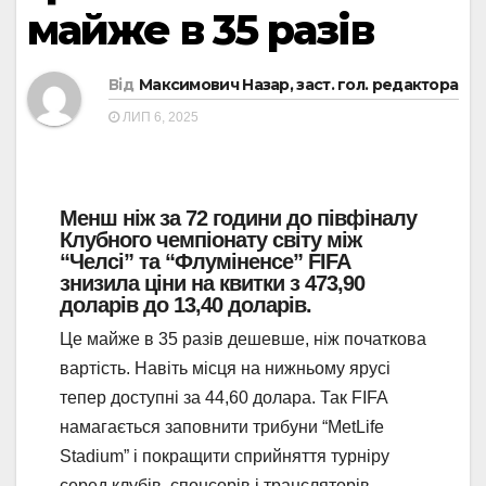
майже в 35 разів
Від
Максимович Назар, заст. гол. редактора
ЛИП 6, 2025
Менш ніж за 72 години до півфіналу
Клубного чемпіонату світу між
“Челсі” та “Флуміненсе” FIFA
знизила ціни на квитки з 473,90
доларів до 13,40 доларів.
Це майже в 35 разів дешевше, ніж початкова
вартість. Навіть місця на нижньому ярусі
тепер доступні за 44,60 долара. Так FIFA
намагається заповнити трибуни “MetLife
Stadium” і покращити сприйняття турніру
серед клубів, спонсорів і трансляторів.