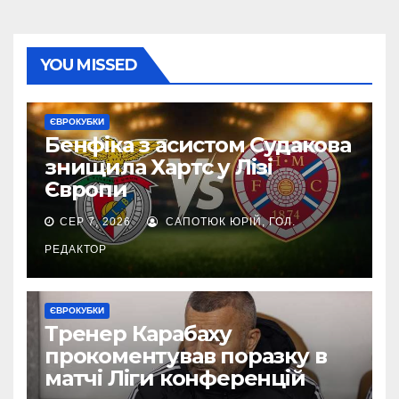
YOU MISSED
ЄВРОКУБКИ
Бенфіка з асистом Судакова
знищила Хартс у Лізі
Європи
СЕР 7, 2026
САПОТЮК ЮРІЙ, ГОЛ.
РЕДАКТОР
ЄВРОКУБКИ
Тренер Карабаху
прокоментував поразку в
матчі Ліги конференцій