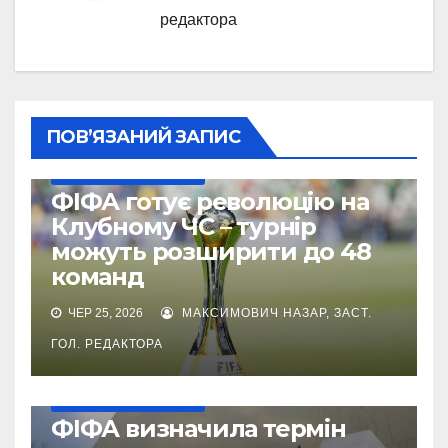
редактора
ПОВ’ЯЗАНИЙ ЗАПИС
КЛУБНИЙ ЧЕМПІОНАТ СВІТУ
ФІФА готує революцію на
Клубному ЧС – турнір
можуть розширити до 48
команд
ЧЕР 25, 2026
МАКСИМОВИЧ НАЗАР, ЗАСТ.
ГОЛ. РЕДАКТОРА
КЛУБНИЙ ЧЕМПІОНАТ СВІТУ
ФІФА визначила термін