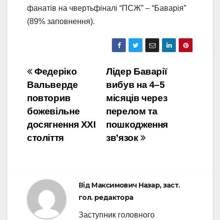
фанатів на чвертьфіналі “ПСЖ” – “Баварія”
(89% заповнення).
Навігація
Федеріко
Лідер Баварії
Вальверде
вибув на 4–5
записів
повторив
місяців через
божевільне
перелом та
досягнення ХХІ
пошкодження
століття
зв’язок
Від
Максимович Назар, заст.
гол. редактора
Заступник головного