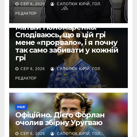
СЕР 6, 2026
САПОТЮК ЮРІЙ, ГОЛ.
РЕДАКТОР
ЄВРОКУБКИ
Матвій Пономаренко:
Сподіваюсь, що в цій грі
мене «прорвало», і я почну
так само забивати у кожній
грі
СЕР 6, 2026
САПОТЮК ЮРІЙ, ГОЛ.
РЕДАКТОР
ІНШЕ
Офіційно. Дієго Форлан
очолив збірну Уругваю
СЕР 6, 2026
САПОТЮК ЮРІЙ, ГОЛ.