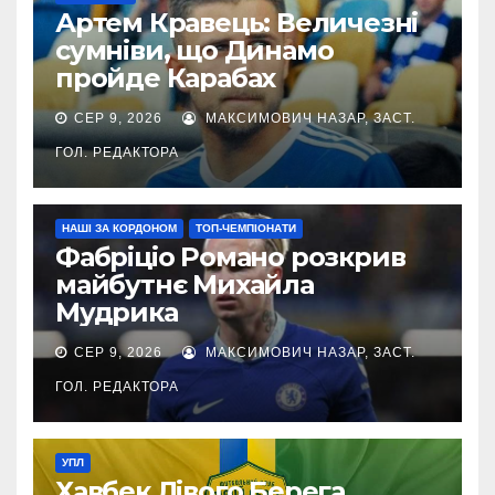
Артем Кравець: Величезні
сумніви, що Динамо
пройде Карабах
СЕР 9, 2026
МАКСИМОВИЧ НАЗАР, ЗАСТ.
ГОЛ. РЕДАКТОРА
НАШІ ЗА КОРДОНОМ
ТОП-ЧЕМПІОНАТИ
Фабріціо Романо розкрив
майбутнє Михайла
Мудрика
СЕР 9, 2026
МАКСИМОВИЧ НАЗАР, ЗАСТ.
ГОЛ. РЕДАКТОРА
УПЛ
Хавбек Лівого Берега