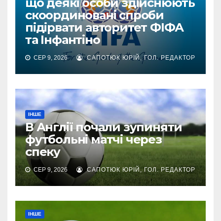
що деякі особи здійснюють
скоординовані спроби
підірвати авторитет ФІФА
та Інфантіно
СЕР 9, 2026
САПОТЮК ЮРІЙ, ГОЛ. РЕДАКТОР
ІНШЕ
В Англії почали зупиняти
футбольні матчі через
спеку
СЕР 9, 2026
САПОТЮК ЮРІЙ, ГОЛ. РЕДАКТОР
ІНШЕ