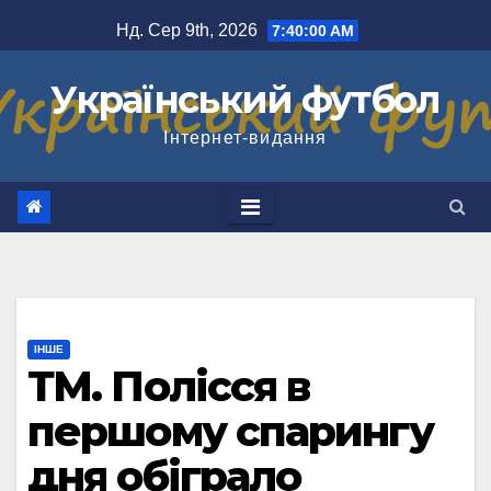
Перейти
Нд. Сер 9th, 2026
7:40:01 AM
до
вмісту
Український футбол
Інтернет-видання
ІНШЕ
ТМ. Полісся в
першому спарингу
дня обіграло