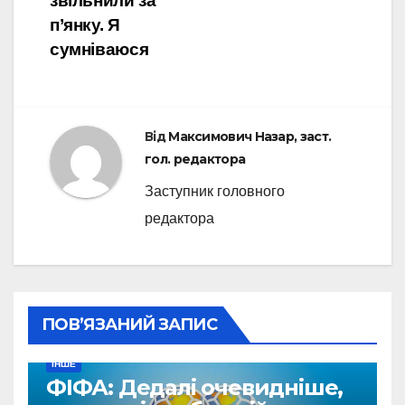
звільнили за
п’янку. Я
сумніваюся
Від
Максимович Назар, заст.
гол. редактора
Заступник головного
редактора
ПОВ’ЯЗАНИЙ ЗАПИС
ІНШЕ
ФІФА: Дедалі очевидніше,