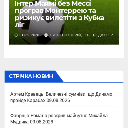
Інтер Маямі без Мессі
програв Монтеррею та
ризикує вилетіти з Кубка
ліг
СЕР 9, 2026
САПОТЮК ЮРІЙ, ГОЛ. РЕДАКТОР
СТРІЧКА НОВИН
Артем Кравець: Величезні сумніви, що Динамо
пройде Карабах
09.08.2026
Фабріціо Романо розкрив майбутнє Михайла
Мудрика
09.08.2026