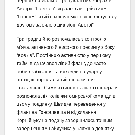
перших навчально-тренувальних зборах в
Австрії, “Полісся” зіграло з австрійським
“Горном”, який в минулому сезоні виступав у
другому за силою дивізіоні Австрії.
Гра традиційно розпочалась з контролю
м’яча, активного й високого пресингу з боку
“вовків”. Постійною активністю у першому
таймі відзначався лівий фланг, де часто
робив забігання та виходив на ударну
позицію португальский півзахисник
Гонсалвеш. Саме активність лівого вінгера й
розпочала лік голів житомирської команди в
цьому поєдинку. Швидке переведення у
фланг на Гонсалвеша й відкидання
Корнійчуку на подачу завершилось точним
завершенням Гайдучика у ближню дев’ятку –