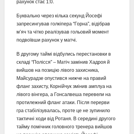
рахунок стає 1:0.
Буквально через кілька секунд Йосефі
запресингував голкіпера “Горна”, відібрав
м’яч та чітко реалізував гольовий момент
подвоївши рахунок у матчі.
В другому таймі відбулись перестановки в
складі “Полісся” – Матіч замінив Хадроя й
вийшов на позицію лівого захисника,
Майсурадзе опустився нижче на правий
фланг захисту, Корнійчук змінив амплуа на
лівого вінгера, а Гонсалвеша перевели на
протилежний фланг атаки. Після перерви
гра стабілізувалась, проте це не зупинило
тактичні ходи від Ротаня. В середині другого
тайму помічник головного тренера вийшов