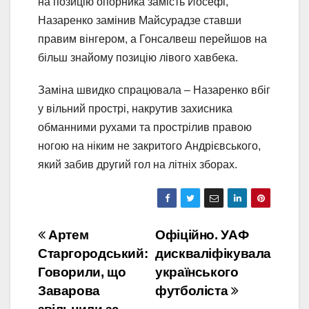
на позицію опорника замість Йосефі,
Назаренко замінив Майсурадзе ставши
правим вінгером, а Гонсалвеш перейшов на
більш знайому позицію лівого хавбека.
Заміна швидко спрацювала – Назаренко вбіг
у вільний прострі, накрутив захисника
обманними рухами та прострілив правою
ногою на ніким не закритого Андрієвського,
який забив другий гол на літніх зборах.
Навігація
Артем
Офіційно. УАФ
Старгородський:
дискваліфікувала
записів
Говорили, що
українського
Заварова
футболіста