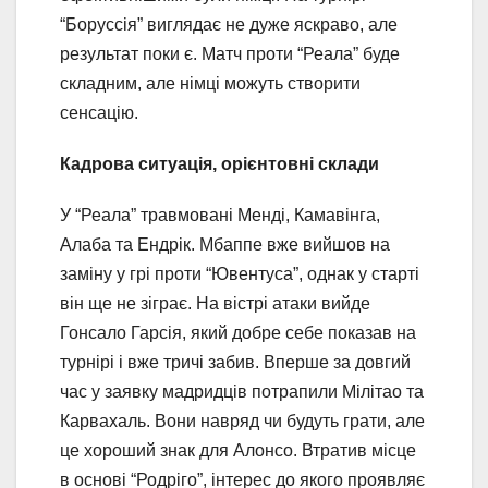
“Боруссія” виглядає не дуже яскраво, але
результат поки є. Матч проти “Реала” буде
складним, але німці можуть створити
сенсацію.
Кадрова ситуація, орієнтовні склади
У “Реала” травмовані Менді, Камавінга,
Алаба та Ендрік. Мбаппе вже вийшов на
заміну у грі проти “Ювентуса”, однак у старті
він ще не зіграє. На вістрі атаки вийде
Гонсало Гарсія, який добре себе показав на
турнірі і вже тричі забив. Вперше за довгий
час у заявку мадридців потрапили Мілітао та
Карвахаль. Вони навряд чи будуть грати, але
це хороший знак для Алонсо. Втратив місце
в основі “Родріго”, інтерес до якого проявляє