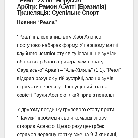
“Реал” 23:00 “Боруссія”
Арбітр: Рамон Абатті (Бразилія)
Трансляція: Суспільне Спорт
Новини “Реала”
“Реал” під керівництвом Хабі Алонсо
поступово набирає форму. У першому матчі
клубного чемпіонату світу іспанці не зуміли
обіграти срібного призера чемпіонату
Саудівської Аравії – “Аль-Хіляль” (1:1). “Реал”
відкрив рахунок у тій зустрічі, але не зумів
втримати перевагу. Пропущений гол на
совісті Рауля Асенсіо, який привіз пенальті.
У другому поєдинку групового етапу проти
“Пачуки” проблеми своїй команді знову
створив Асенсіо. Цього разу центрбек
отримав червону картку вже на 9-й хвилині,