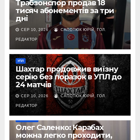
Трабзонспор продав 18
тисяч абонементів за три
дні
СЕР 10, 2026
САПОТЮК ЮРІЙ, ГОЛ.
РЕДАКТОР
УПЛ
Шахтар продовжив виїзну
серію без поразок в УПЛ до
24 матчів
СЕР 10, 2026
САПОТЮК ЮРІЙ, ГОЛ.
РЕДАКТОР
ЄВРОКУБКИ
Олег Саленко: Карабах
можна легко проходити,