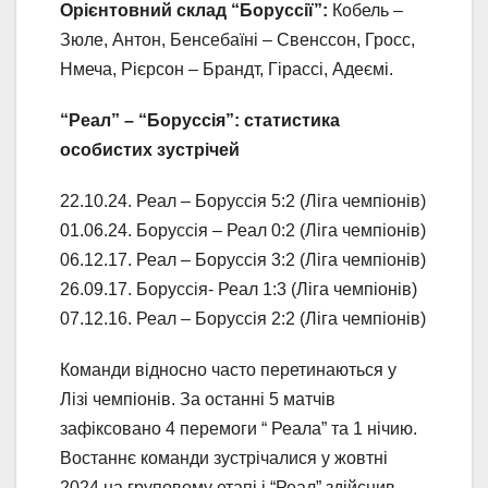
Орієнтовний склад “Боруссії”:
Кобель –
Зюле, Антон, Бенсебаїні – Свенссон, Гросс,
Нмеча, Рієрсон – Брандт, Гірассі, Адеємі.
“Реал” – “Боруссія”: статистика
особистих зустрічей
22.10.24. Реал – Боруссія 5:2 (Ліга чемпіонів)
01.06.24. Боруссія – Реал 0:2 (Ліга чемпіонів)
06.12.17. Реал – Боруссія 3:2 (Ліга чемпіонів)
26.09.17. Боруссія- Реал 1:3 (Ліга чемпіонів)
07.12.16. Реал – Боруссія 2:2 (Ліга чемпіонів)
Команди відносно часто перетинаються у
Лізі чемпіонів. За останні 5 матчів
зафіксовано 4 перемоги “ Реала” та 1 нічию.
Востаннє команди зустрічалися у жовтні
2024 на груповому етапі і “Реал” здійснив