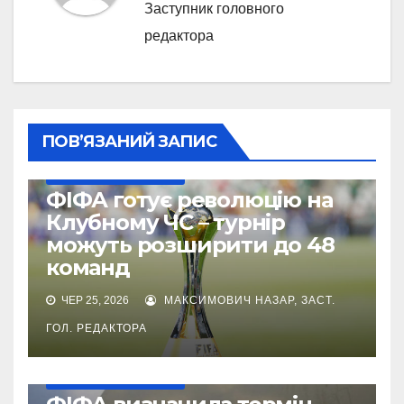
Заступник головного
редактора
ПОВ’ЯЗАНИЙ ЗАПИС
КЛУБНИЙ ЧЕМПІОНАТ СВІТУ
ФІФА готує революцію на
Клубному ЧС – турнір
можуть розширити до 48
команд
ЧЕР 25, 2026
МАКСИМОВИЧ НАЗАР, ЗАСТ.
ГОЛ. РЕДАКТОРА
КЛУБНИЙ ЧЕМПІОНАТ СВІТУ