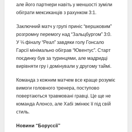
але його партнери навіть у меншості зуміли
обіграти мексиканців з рахунком 3:1.
Заключний матч у групі приніс “вершковим”
розгромну перемогу над “Зальцбургом” 3:0.
У ⅛ фіналу “Реал” завдяки голу Гонсало
Гарсії мінімально обіграв “Ювентус”. Старт
поєдинку був за туринцями, але мадридці
вирівняти гру і домінували у другому таймі.
Команда з кожним матчем все краще розуміє
вимоги головного тренера, поступово
повертаються травмовані гравці. Це ще не
команда Алонсо, але Хабі змінює її під свій
стиль.
Новини “Боруссії”