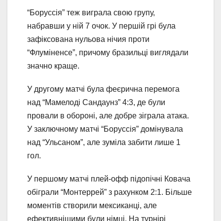
“Боруссія” теж виграла свою групу,
набравши у ній 7 очок. У першій грі була
зафіксована нульова нічия проти
“Флуміненсе”, причому бразильці виглядали
значно краще.
У другому матчі була феєрична перемога
над “Мамелоді Сандаунз” 4:3, де були
провали в обороні, але добре зіграла атака.
У заключному матчі “Боруссія” домінувала
над “Ульсаном”, але зуміла забити лише 1
гол.
У першому матчі плей-офф підопічні Ковача
обіграли “Монтеррей” з рахунком 2:1. Більше
моментів створили мексиканці, але
ефективнішими були німці. На турнірі