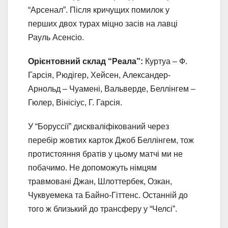
“Арсенал”. Після кричущих помилок у
перших двох турах міцно засів на лавці
Рауль Асенсіо.
Орієнтовний склад “Реала”:
Куртуа – Ф.
Гарсія, Рюдігер, Хейсен, Александер-
Арнольд – Чуамені, Вальверде, Беллінгем –
Гюлер, Вінісіус, Г. Гарсія.
У “Боруссії” дискваліфікований через
перебір жовтих карток Джоб Беллінгем, тож
протистояння братів у цьому матчі ми не
побачимо. Не допоможуть німцям
травмовані Джан, Шлоттербек, Озкан,
Чуквуемека та Байно-Гіттенс. Останній до
того ж близький до трансферу у “Челсі”.