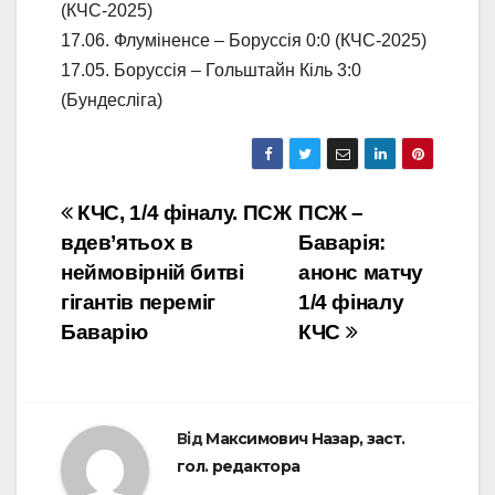
(КЧС-2025)
17.06. Флуміненсе – Боруссія 0:0 (КЧС-2025)
17.05. Боруссія – Гольштайн Кіль 3:0
(Бундесліга)
Навігація
КЧС, 1/4 фіналу. ПСЖ
ПСЖ –
вдев’ятьох в
Баварія:
записів
неймовірній битві
анонс матчу
гігантів переміг
1/4 фіналу
Баварію
КЧС
Від
Максимович Назар, заст.
гол. редактора