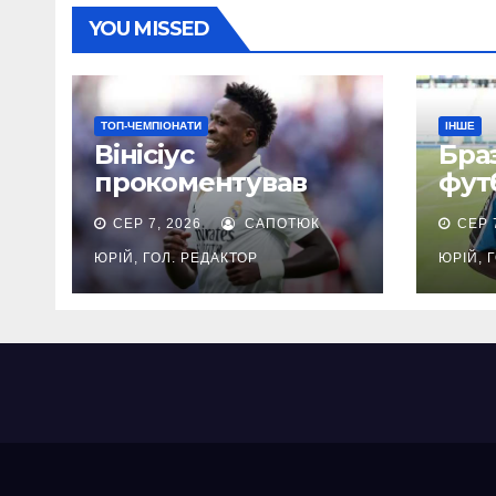
YOU MISSED
ТОП-ЧЕМПІОНАТИ
ІНШЕ
Вінісіус
Бра
прокоментував
фут
продовження
від
СЕР 7, 2026
САПОТЮК
СЕР 
контракту з
за Ш
Реалом
пок
ЮРІЙ, ГОЛ. РЕДАКТОР
ЮРІЙ, 