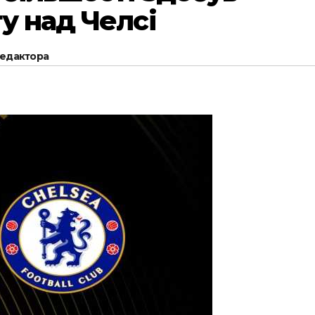
у над Челсі
редактора