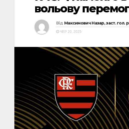
вольову перемог
Від
Максимович Назар, заст. гол. 
ЧЕР 20, 2025