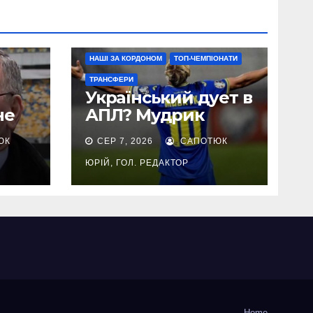
НАШІ ЗА КОРДОНОМ
ТОП-ЧЕМПІОНАТИ
ТРАНСФЕРИ
Український дует в
не
АПЛ? Мудрик
може приєднатися
ЮК
СЕР 7, 2026
САПОТЮК
до Ярмолюка у
Брентфорді
ЮРІЙ, ГОЛ. РЕДАКТОР
Home