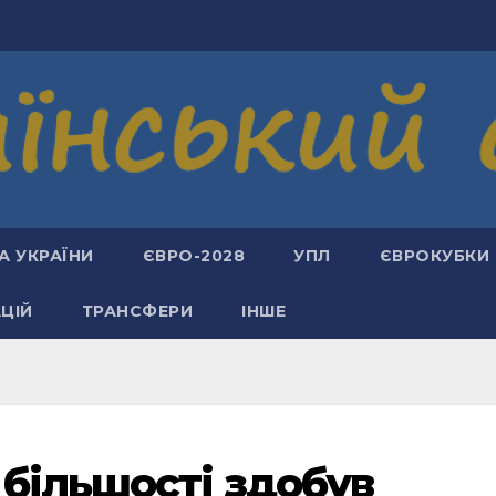
А УКРАЇНИ
ЄВРО-2028
УПЛ
ЄВРОКУБКИ
АЦІЙ
ТРАНСФЕРИ
ІНШЕ
 більшості здобув