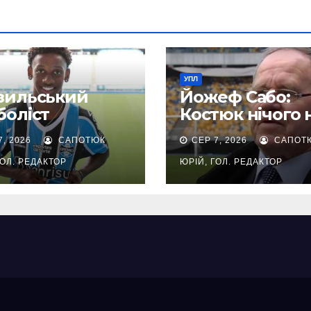
УПЛ
зильський
Йожеф Сабо:
боліст
Костюк нічого 
мовився грати
зробить з цією
7, 2026
САПОТЮК
СЕР 7, 2026
САПОТ
ахтар і був
командою. Без
араний
досвіду
ГОЛ. РЕДАКТОР
ЮРІЙ, ГОЛ. РЕДАКТОР
неможливо
досягнути
результату