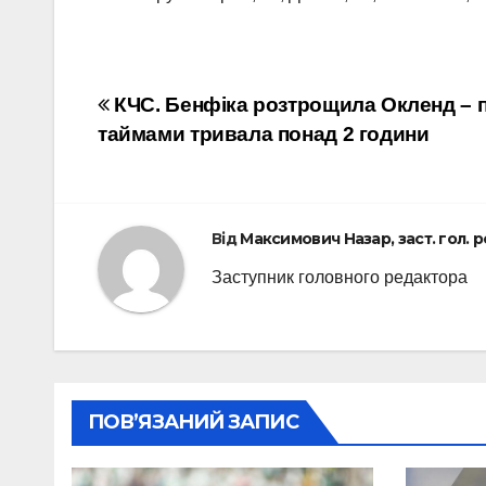
Навігація
КЧС. Бенфіка розтрощила Окленд – 
таймами тривала понад 2 години
записів
Від
Максимович Назар, заст. гол. 
Заступник головного редактора
ПОВ’ЯЗАНИЙ ЗАПИС