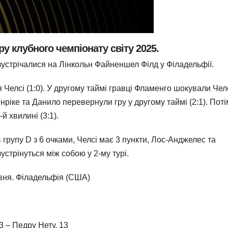
ру клубного чемпіонату світу 2025.
зустрічалися на Лінкольн Файненшел Філд у Філадельфії.
 Челсі (1:0). У другому таймі гравці Фламенго шокували Челс
нріке та Данило перевернули гру у другому таймі (2:1). Поті
 хвилині (3:1).
 групу D з 6 очками, Челсі має 3 пункти, Лос-Анджелес та
устрінуться між собою у 2-му турі.
рвня. Філадельфія (США)
3 – Педру Нету, 13