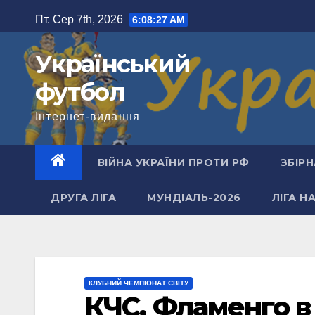
Перейти
Пт. Сер 7th, 2026
6:08:28 AM
до
вмісту
Український
футбол
Інтернет-видання
ВІЙНА УКРАЇНИ ПРОТИ РФ
ЗБІРН
ДРУГА ЛІГА
МУНДІАЛЬ-2026
ЛІГА Н
КЛУБНИЙ ЧЕМПІОНАТ СВІТУ
КЧС. Фламенго в