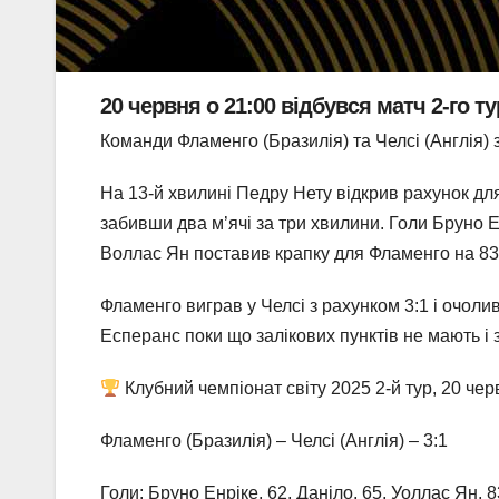
20 червня о 21:00 відбувся матч 2-го ту
Команди Фламенго (Бразилія) та Челсі (Англія) 
На 13-й хвилині Педру Нету відкрив рахунок для
забивши два м’ячі за три хвилини. Голи Бруно Е
Воллас Ян поставив крапку для Фламенго на 83-й
Фламенго виграв у Челсі з рахунком 3:1 і очолив
Есперанс поки що залікових пунктів не мають і з
Клубний чемпіонат світу 2025 2-й тур, 20 че
Фламенго (Бразилія) – Челсі (Англія) – 3:1
Голи: Бруно Енріке, 62, Даніло, 65, Уоллас Ян, 8