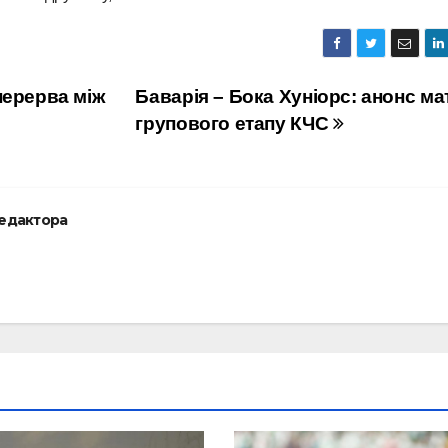
перерва між
Баварія – Бока Хуніорс: анонс ма
групового етапу КЧС
редактора