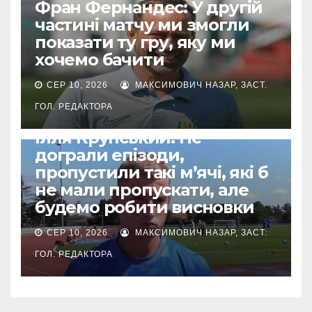
Фран Фернандес: У другій
частині матчу ми змогли
показати ту гру, яку ми
хочемо бачити
СЕР 10, 2026
МАКСИМОВИЧ НАЗАР, ЗАСТ.
ГОЛ. РЕДАКТОРА
УПЛ
Ілля Крупський: Не
дограли епізоди,
пропустили такі м’ячі, які б
не мали пропускати, але
будемо робити висновки
СЕР 10, 2026
МАКСИМОВИЧ НАЗАР, ЗАСТ.
ГОЛ. РЕДАКТОРА