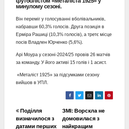
футболістом «Металіста 1925» у
минулому сезоні.
Він переміг у голосуванні вболівальників,
набравши 60,3% голосів. Друга позиція в
Ерміра Рашиці (10,3% голосів), а третє місце
посів Владлен Юрченко (5,6%).
Арі Моура у сезоні-2024/25 провів 26 матчів
за команду. У його активі 15 голів і 1 асист.
«Металіст 1925» за підсумками сезону
вийшов в УПЛ.
Навігація
Поділля
ЗМІ: Ворскла не
визначилося з
домовилася з
записів
датами перших
найкращим