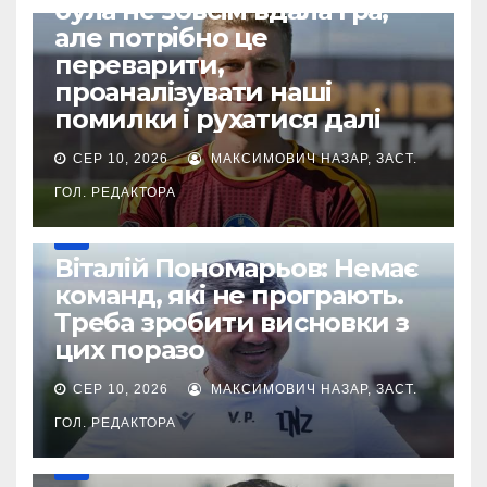
була не зовсім вдала гра,
але потрібно це
переварити,
проаналізувати наші
помилки і рухатися далі
СЕР 10, 2026
МАКСИМОВИЧ НАЗАР, ЗАСТ.
ГОЛ. РЕДАКТОРА
УПЛ
Віталій Пономарьов: Немає
команд, які не програють.
Треба зробити висновки з
цих поразо
СЕР 10, 2026
МАКСИМОВИЧ НАЗАР, ЗАСТ.
ГОЛ. РЕДАКТОРА
УПЛ