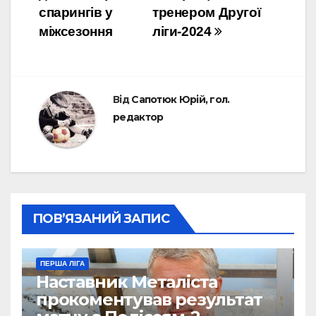
спарингів у
тренером Другої
міжсезоння
ліги-2024
Від
Сапотюк Юрій, гол.
редактор
ПОВ’ЯЗАНИЙ ЗАПИС
ПЕРША ЛІГА
Наставник Металіста
прокоментував результат