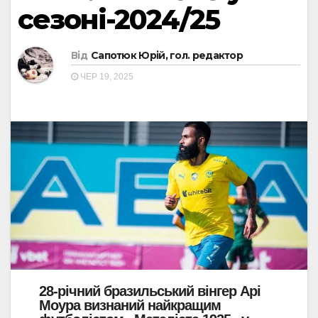
сезоні-2024/25
Від
Сапотюк Юрій, гол. редактор
ЧЕР 19, 2025
28-річний бразильський вінгер Арі
Моура визнаний найкращим