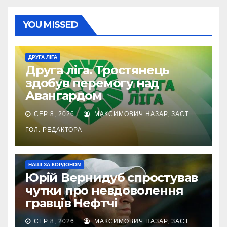
YOU MISSED
ДРУГА ЛІГА
Друга ліга. Тростянець
здобув перемогу над
Авангардом
СЕР 8, 2026
МАКСИМОВИЧ НАЗАР, ЗАСТ.
ГОЛ. РЕДАКТОРА
НАШІ ЗА КОРДОНОМ
Юрій Вернидуб спростував
чутки про невдоволення
гравців Нефтчі
СЕР 8, 2026
МАКСИМОВИЧ НАЗАР, ЗАСТ.