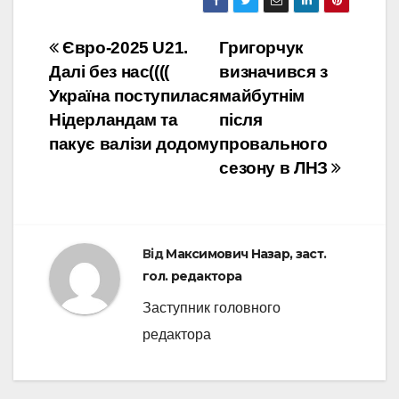
Навігація
Євро-2025 U21.
Григорчук
Далі без нас((((
визначився з
записів
Україна поступилася
майбутнім
Нідерландам та
після
пакує валізи додому
провального
сезону в ЛНЗ
Від
Максимович Назар, заст.
гол. редактора
Заступник головного
редактора