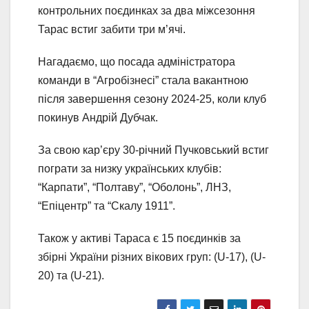
контрольних поєдинках за два міжсезоння
Тарас встиг забити три м’ячі.
Нагадаємо, що посада адміністратора
команди в “Агробізнесі” стала вакантною
після завершення сезону 2024-25, коли клуб
покинув Андрій Дубчак.
За свою кар’єру 30-річний Пучковський встиг
пограти за низку українських клубів:
“Карпати”, “Полтаву”, “Оболонь”, ЛНЗ,
“Епіцентр” та “Скалу 1911”.
Також у активі Тараса є 15 поєдинків за
збірні України різних вікових груп: (U-17), (U-
20) та (U-21).