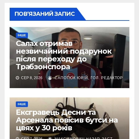
ПОВ’ЯЗАНИЙ ЗАПИС
ІНШЕ
Салах отримав
незвичайний подарунок
після переходу до
Трабзонспора
СЕР 8, 2026
САПОТЮК ЮРІЙ, ГОЛ. РЕДАКТОР
ІНШЕ
Ексгравець Десни та
Арсенала повісив бутси на
цвях у 30 років