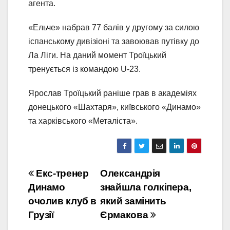
агента.
«Ельче» набрав 77 балів у другому за силою
іспанському дивізіоні та завоював путівку до
Ла Ліги. На даний момент Троїцький
тренується із командою U-23.
Ярослав Троїцький раніше грав в академіях
донецького «Шахтаря», київського «Динамо»
та харківського «Металіста».
Навігація
Екс-тренер
Олександрія
Динамо
знайшла голкіпера,
записів
очолив клуб в
який замінить
Грузії
Єрмакова