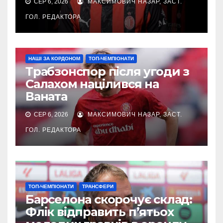
СЕР 6, 2026
МАКСИМОВИЧ НАЗАР, ЗАСТ.
ГОЛ. РЕДАКТОРА
НАШІ ЗА КОРДОНОМ
ТОП-ЧЕМПІОНАТИ
Трабзонспор після угоди з
Салахом націлився на
Ваната
СЕР 6, 2026
МАКСИМОВИЧ НАЗАР, ЗАСТ.
ГОЛ. РЕДАКТОРА
ТОП-ЧЕМПІОНАТИ
ТРАНСФЕРИ
Барселона скорочує склад:
Флік відправить п’ятьох