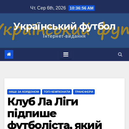
Перейти
Чт. Сер 6th, 2026
10:36:57 AM
до
вмісту
Український футбол
Інтернет-видання
НАШІ ЗА КОРДОНОМ
ТОП-ЧЕМПІОНАТИ
ТРАНСФЕРИ
Клуб Ла Ліги
підпише
футболіста, який