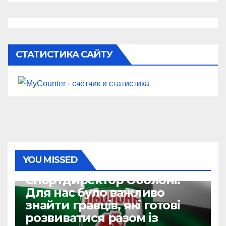
СТАТИСТИКА САЙТУ
YOU MISSED
УПЛ
Спортдиректор Оболоні:
Для нас було важливо
знайти гравців, які готові
розвиватися разом із