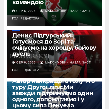
командою
СЕР 6, 2026
МАКСИМОВИЧ НАЗАР, ЗАСТ.
ГОЛ. РЕДАКТОРА
УПЛ
Денис Підгурський:
Готуємося до Зорі та
очікуємо на хорошу, бойову
дуель
СЕР 6, 2026
МАКСИМОВИЧ НАЗАР, ЗАСТ.
ГОЛ. РЕДАКТОРА
ДРУГА ЛІГА
Автор найкращого голу 1-го
туру Другої ліги: Ми
завжди підтримуємо один
одного, допомагаємо і у
цьому сила Пенуела