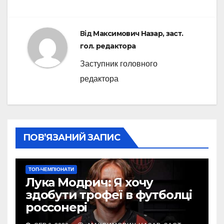
Від
Максимович Назар, заст.
гол. редактора
Заступник головного
редактора
ПОВ’ЯЗАНИЙ ЗАПИС
ТОП-ЧЕМПІОНАТИ
Лука Модрич: Я хочу
здобути трофеї в футболці
россонері