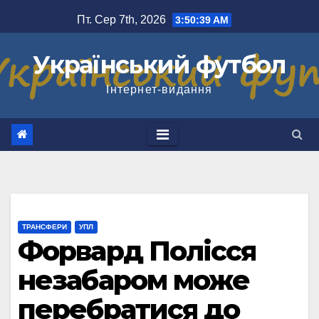
Перейти
Пт. Сер 7th, 2026
3:50:40 AM
до
вмісту
Український футбол
Інтернет-видання
ТРАНСФЕРИ
УПЛ
Форвард Полісся
незабаром може
перебратися до