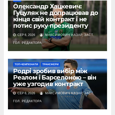
Олександр Хацкевич:
Гуцуляк не допрацював до
кінця свій контракт і не
потис руку президенту
СЕР 6, 2026
МАКСИМОВИЧ НАЗАР, ЗАСТ.
ГОЛ. РЕДАКТОРА
ТОП-ЧЕМПІОНАТИ
ТРАНСФЕРИ
Родрі зробив вибір між
Реалом і Барселоною – він
уже узгодив контракт
СЕР 6, 2026
МАКСИМОВИЧ НАЗАР, ЗАСТ.
ГОЛ. РЕДАКТОРА
УПЛ