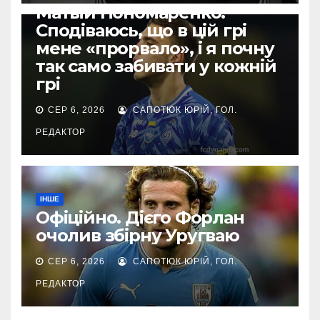
Матвій Пономаренко:
Сподіваюсь, що в цій грі
мене «прорвало», і я почну
так само забивати у кожній
грі
СЕР 6, 2026
САПОТЮК ЮРІЙ, ГОЛ.
РЕДАКТОР
ІНШЕ
Офіційно. Дієго Форлан
очолив збірну Уругваю
СЕР 6, 2026
САПОТЮК ЮРІЙ, ГОЛ.
РЕДАКТОР