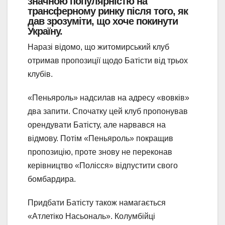
значною популярністю на
трансферному ринку після того, як
дав зрозуміти, що хоче покинути
Україну.
Наразі відомо, що житомирський клуб
отримав пропозиції щодо Батісти від трьох
клубів.
«Пеньяроль» надсилав на адресу «вовків»
два запити. Спочатку цей клуб пропонував
орендувати Батісту, але нарвався на
відмову. Потім «Пеньяроль» покращив
пропозицію, проте знову не переконав
керівництво «Полісся» відпустити свого
бомбардира.
Придбати Батісту також намагається
«Атлетіко Насьональ». Колумбійці