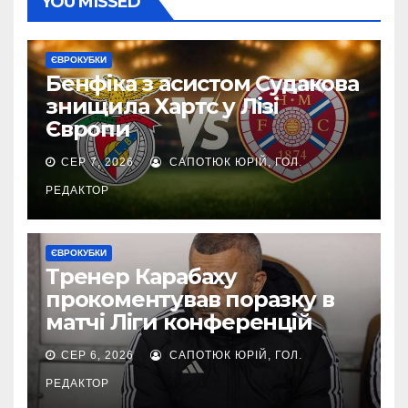
YOU MISSED
ЄВРОКУБКИ
Бенфіка з асистом Судакова
знищила Хартс у Лізі
Європи
СЕР 7, 2026
САПОТЮК ЮРІЙ, ГОЛ.
РЕДАКТОР
ЄВРОКУБКИ
Тренер Карабаху
прокоментував поразку в
матчі Ліги конференцій
СЕР 6, 2026
САПОТЮК ЮРІЙ, ГОЛ.
РЕДАКТОР
ЄВРОКУБКИ