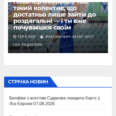
Голкіпер Оболоні: У нас
такий колектив, що
достатньо лише зайти до
роздягальні — і ти вже
почуваєшся своїм
СЕР 6, 2026
МАКСИМОВИЧ НАЗАР, ЗАСТ.
ГОЛ. РЕДАКТОРА
СТРІЧКА НОВИН
Бенфіка з асистом Судакова знищила Хартс у
Лізі Європи
07.08.2026