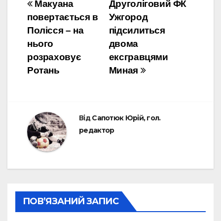
Навігація
Макуана
Друголіговий ФК
повертається в
Ужгород
записів
Полісся – на
підсилиться
нього
двома
розраховує
ексгравцями
Ротань
Миная
Від
Сапотюк Юрій, гол.
редактор
ПОВ’ЯЗАНИЙ ЗАПИС
УПЛ