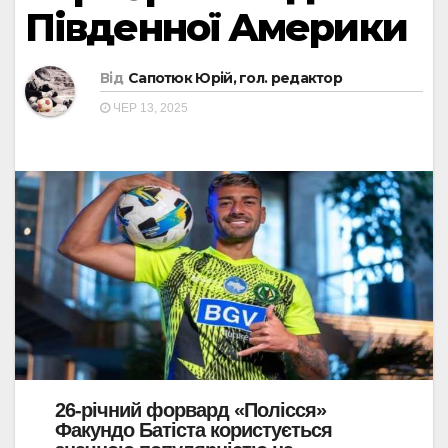
Південної Америки
Від
Сапотюк Юрій, гол. редактор
ЧЕР 13, 2025
26-річний форвард «Полісся»
Факундо Батіста користується