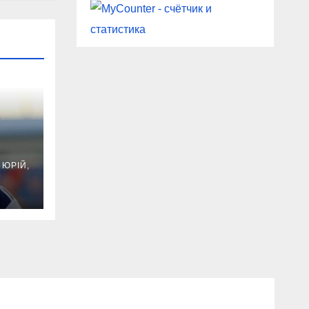
 на
ЮРІЙ,