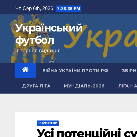
Перейти
Чт. Сер 6th, 2026
7:38:37 PM
до
вмісту
Український
футбол
Інтернет-видання
ВІЙНА УКРАЇНИ ПРОТИ РФ
ЗБІРН
ДРУГА ЛІГА
МУНДІАЛЬ-2026
ЛІГА Н
ЄВРОКУБКИ
Усі потенційні 