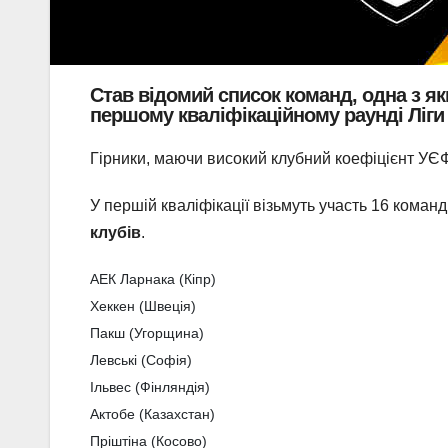
Став відомий список команд, одна з я
першому кваліфікаційному раунді Ліги
Гірники, маючи високий клубний коефіцієнт УЄФА
У першій кваліфікації візьмуть участь 16 коман
клубів
.
АЕК Ларнака (Кіпр)

Хеккен (Швеція)

Пакш (Угорщина)

Левські (Софія)

Ільвес (Фінляндія)

Актобе (Казахстан)

Пріштіна (Косово)
