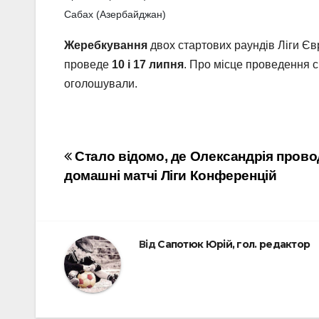
Сабах (Азербайджан)
Жеребкування
двох стартових раундів Ліги Єв
проведе
10 і 17 липня
. Про місце проведення с
оголошували.
Навігація
Стало відомо, де Олександрія пров
домашні матчі Ліги Конференцій
записів
Від
Сапотюк Юрій, гол. редактор