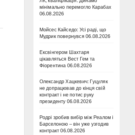
ЛК, кваліфікація. Динамо
мінімально перемогло Карабах
06.08.2026
Мойсес Кайседо: Усі раді, що
Мудрик повернувся
06.08.2026
Ексвінгером Шахтаря
цікавляться Вест Гем та
Фіорентина
06.08.2026
Олександр Хацкевич: Гуцуляк
не допрацював до кінця свій
контракт і не потис руку
президенту
06.08.2026
Родрі зробив вибір між Реалом і
Барселоною – він уже узгодив
контракт
06.08.2026