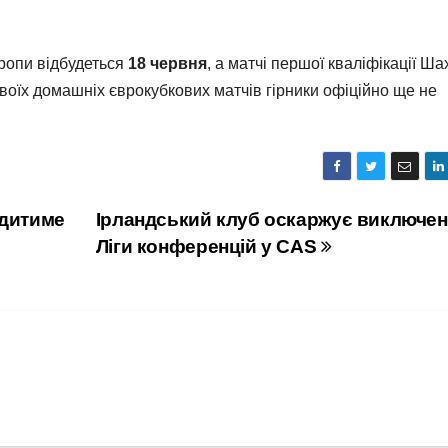
ропи відбудеться
18 червня
, а матчі першої кваліфікації Ша
воїх домашніх єврокубкових матчів гірники офіційно ще не
одитиме
Ірландський клуб оскаржує виключен
Ліги конференцій у CAS