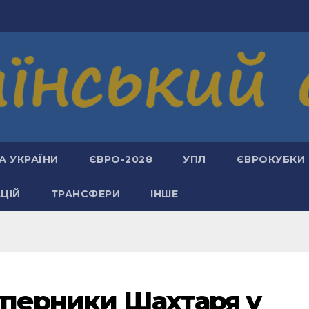
А УКРАЇНИ
ЄВРО-2028
УПЛ
ЄВРОКУБКИ
АЦІЙ
ТРАНСФЕРИ
ІНШЕ
суперники Шахтаря у