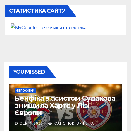
СТАТИСТИКА САЙТУ
YOU MISSED
ЄВРОКУБКИ
Бенфіка з асистом Судакова
знищила Хартс у Лізі
Європи
СЕР 7, 2026
САПОТЮК ЮРІЙ, ГОЛ.