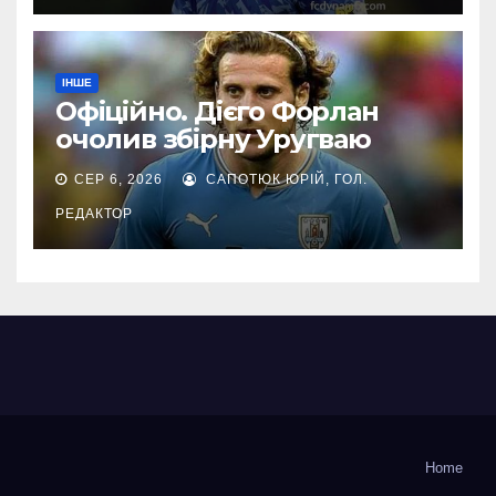
ІНШЕ
Офіційно. Дієго Форлан
очолив збірну Уругваю
СЕР 6, 2026
САПОТЮК ЮРІЙ, ГОЛ.
РЕДАКТОР
Home