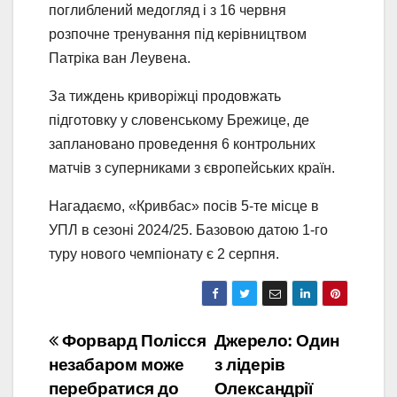
поглиблений медогляд і з 16 червня
розпочне тренування під керівництвом
Патріка ван Леувена.
За тиждень криворіжці продовжать
підготовку у словенському Брежице, де
заплановано проведення 6 контрольних
матчів з суперниками з європейських країн.
Нагадаємо, «Кривбас» посів 5-те місце в
УПЛ в сезоні 2024/25. Базовою датою 1-го
туру нового чемпіонату є 2 серпня.
Навігація
Форвард Полісся
Джерело: Один
незабаром може
з лідерів
записів
перебратися до
Олександрії