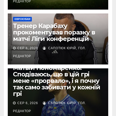
РЕДАКТОР
ЄВРОКУБКИ
Тренер Карабаху
прокоментував поразку в
матчі Ліги конференцій
СЕР 6, 2026
САПОТЮК ЮРІЙ, ГОЛ.
РЕДАКТОР
ЄВРОКУБКИ
Матвій Пономаренко:
Сподіваюсь, що в цій грі
мене «прорвало», і я почну
так само забивати у кожній
грі
СЕР 6, 2026
САПОТЮК ЮРІЙ, ГОЛ.
РЕДАКТОР