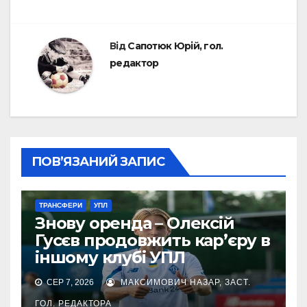
Від
Сапотюк Юрій, гол.
редактор
ПОВ’ЯЗАНИЙ ЗАПИС
ТРАНСФЕРИ
УПЛ
Знову оренда – Олексій
Гусєв продовжить кар’єру в
іншому клубі УПЛ
СЕР 7, 2026
МАКСИМОВИЧ НАЗАР, ЗАСТ.
ГОЛ. РЕДАКТОРА