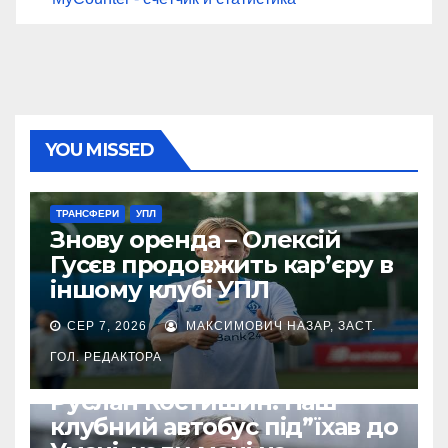
YOU MISSED
ТРАНСФЕРИ
УПЛ
Знову оренда – Олексій
Гусєв продовжить кар’єру в
іншому клубі УПЛ
СЕР 7, 2026
МАКСИМОВИЧ НАЗАР, ЗАСТ.
ГОЛ. РЕДАКТОРА
ВІЙНА УКРАЇНИ ПРОТИ РФ
УПЛ
Руслан Костишин: Наш
клубний автобус під”їхав до