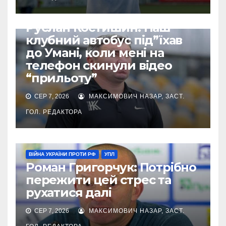
ВІЙНА УКРАЇНИ ПРОТИ РФ
УПЛ
Руслан Костишин: Наш
клубний автобус під”їхав
до Умані, коли мені на
телефон скинули відео
“прильоту”
СЕР 7, 2026
МАКСИМОВИЧ НАЗАР, ЗАСТ.
ГОЛ. РЕДАКТОРА
ВІЙНА УКРАЇНИ ПРОТИ РФ
УПЛ
Роман Григорчук: Потрібно
пережити цей стрес та
рухатися далі
СЕР 7, 2026
МАКСИМОВИЧ НАЗАР, ЗАСТ.