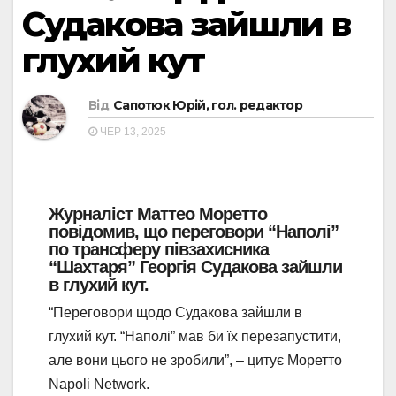
Судакова зайшли в
глухий кут
Від
Сапотюк Юрій, гол. редактор
ЧЕР 13, 2025
Журналіст Маттео Моретто
повідомив, що переговори “Наполі”
по трансферу півзахисника
“Шахтаря” Георгія Судакова зайшли
в глухий кут.
“Переговори щодо Судакова зайшли в
глухий кут. “Наполі” мав би їх перезапустити,
але вони цього не зробили”, – цитує Моретто
Napoli Network.