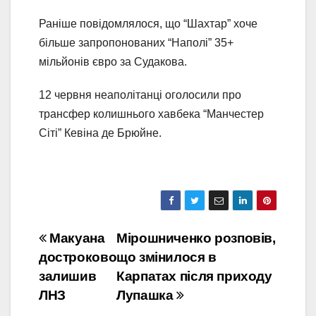
Раніше повідомлялося, що “Шахтар” хоче
більше запропонованих “Наполі” 35+
мільйонів євро за Судакова.
12 червня неаполітанці оголосили про
трансфер колишнього хавбека “Манчестер
Сіті” Кевіна де Брюйне.
Навігація
Макуана
Мірошниченко розповів,
достроково
що змінилося в
записів
залишив
Карпатах після приходу
ЛНЗ
Лупашка