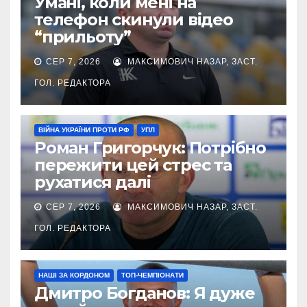
Умані, коли мені на
телефон скинули відео
“прильоту”
СЕР 7, 2026
МАКСИМОВИЧ НАЗАР, ЗАСТ.
ГОЛ. РЕДАКТОРА
ВІЙНА УКРАЇНИ ПРОТИ РФ
УПЛ
Роман Григорчук: Потрібно
пережити цей стрес та
рухатися далі
СЕР 7, 2026
МАКСИМОВИЧ НАЗАР, ЗАСТ.
ГОЛ. РЕДАКТОРА
НАШІ ЗА КОРДОНОМ
ТОП-ЧЕМПІОНАТИ
Дмитро Богданов: Я дуже