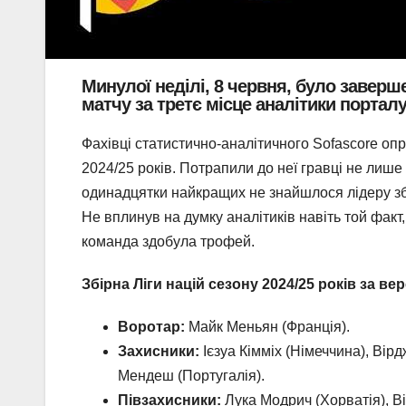
Минулої неділі, 8 червня, було заверше
матчу за третє місце аналітики порталу
Фахівці статистично-аналітичного Sofascore оп
2024/25 років. Потрапили до неї гравці не лише 
одинадцятки найкращих не знайшлося лідеру збі
Не вплинув на думку аналітиків навіть той факт, 
команда здобула трофей.
Збірна Ліги націй сезону 2024/25 років за ве
Воротар:
Майк Меньян (Франція).
Захисники:
Ієзуа Кімміх (Німеччина), Вір
Мендеш (Португалія).
Півзахисники:
Лука Модрич (Хорватія), Ві