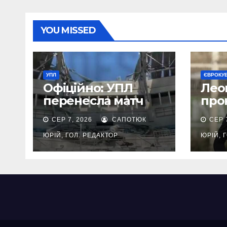
YOU MISSED
УПЛ
ЄВРОКУ
Офіційно: УПЛ
Лео
перенесла матч
про
Чорноморець —
Сур
СЕР 7, 2026
САПОТЮК
СЕР 
Колос через
Кар
обстріл стадіону в
ЮРІЙ, ГОЛ. РЕДАКТОР
ЮРІЙ, 
Одесі