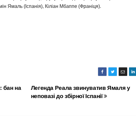
ін Ямаль (Іспанія), Кіліан Мбаппе (Франіця).
: бан на
Легенда Реала звинуватив Ямаля у
неповазі до збірної Іспанії