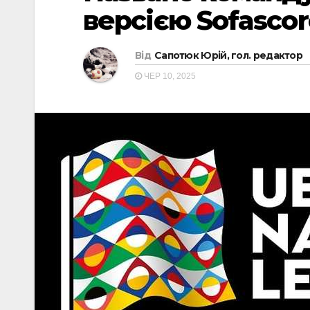
версією Sofascor
Від
Сапотюк Юрій, гол. редактор
ЧЕР 10, 2025