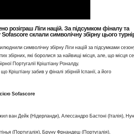
но розіграш Ліги націй. За підсумком фіналу та
 Sofascore склали символічну збірну цього турнір
рилюднили символічну збірну Ліги націй за підсумками сезон
тих збірних, які боролися за найвищі місця, але, що місця с
рної Португалії Кріштіану Роналду.
що Кріштіану забив у фіналі збірній Іспанії, а його
рсією Sofascore
джил ван Дейк (Нідерланди), Алессандро Бастоні (Італія), Ну
тінья (Португалія), Бруну Фрнандеш (Португалія).