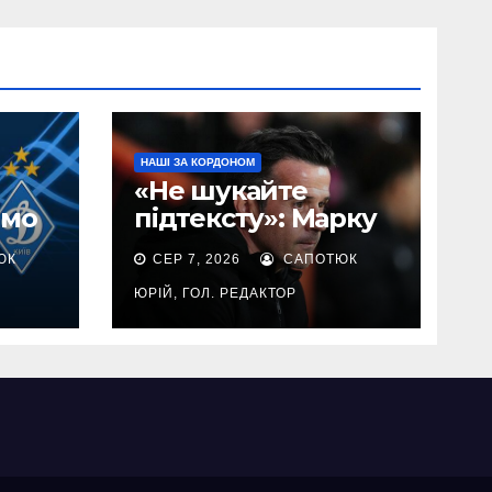
НАШІ ЗА КОРДОНОМ
«Не шукайте
амо
підтексту»: Марку
 яку
Сілва пояснив
ЮК
СЕР 7, 2026
САПОТЮК
жна
відсутність Трубіна
у старті Бенфіки
ЮРІЙ, ГОЛ. РЕДАКТОР