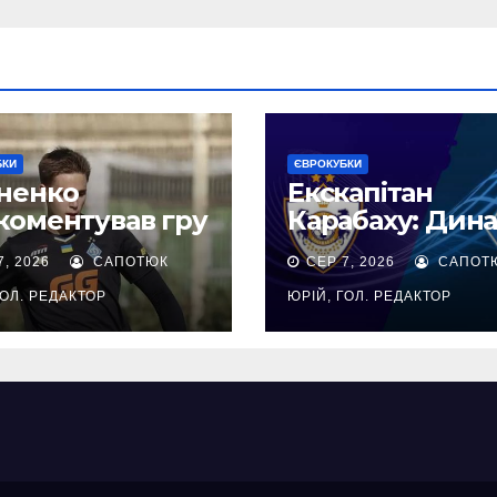
БКИ
ЄВРОКУБКИ
ненко
Екскапітан
коментував гру
Карабаху: Дин
кіса проти
не та команда,
7, 2026
САПОТЮК
СЕР 7, 2026
САПОТ
абаху
після 0:1 не мо
обіграти
ГОЛ. РЕДАКТОР
ЮРІЙ, ГОЛ. РЕДАКТОР