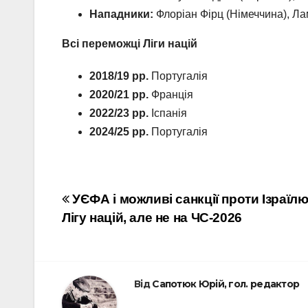
Нападники:
Флоріан Фірц (Німеччина), Лам
Всі переможці Ліги націй
2018/19 рр.
Португалія
2020/21 рр.
Франція
2022/23 рр.
Іспанія
2024/25 рр.
Португалія
Навігація
УЄФА і можливі санкції проти Ізраїлю
Лігу націй, але не на ЧС-2026
записів
Від
Сапотюк Юрій, гол. редактор