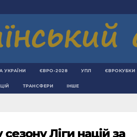
А УКРАЇНИ
ЄВРО-2028
УПЛ
ЄВРОКУБКИ
АЦІЙ
ТРАНСФЕРИ
ІНШЕ
сезону Ліги націй за