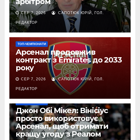
арбітром
СЕР 7, 2026
САПОТЮК ЮРІЙ, ГОЛ.
РЕДАКТОР
ТОП-ЧЕМПІОНАТИ
Арсенал продовжив
контракт з Emirates до 2033
року
СЕР 7, 2026
САПОТЮК ЮРІЙ, ГОЛ.
РЕДАКТОР
ТОП-ЧЕМПІОНАТИ
Джон Обі Мікел: Вінісіус
просто використовує
Арсенал, щоб отримати
кращу угоду з Реалом