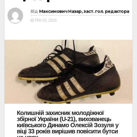
Від
Максимович Назар, заст. гол. редактора
ТРА 25, 2025
Колишній захисник молодіжної
збірної України (U-21), вихованець
київського Динамо Олексій Зозуля у
віці 33 років вирішив повісити бутси