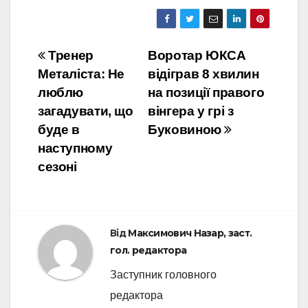
Навігація
Тренер
Воротар ЮКСА
Металіста: Не
відіграв 8 хвилин
записів
люблю
на позиції правого
загадувати, що
вінгера у грі з
буде в
Буковиною
наступному
сезоні
Від
Максимович Назар, заст.
гол. редактора
Заступник головного
редактора