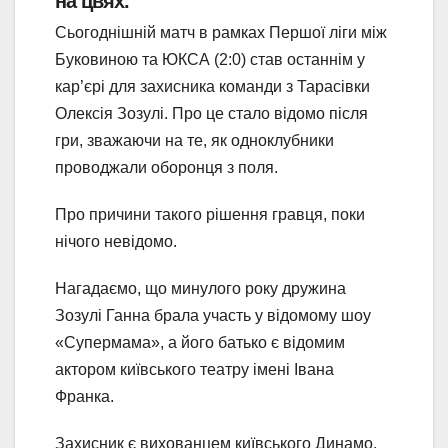
на цвях.
Сьогоднішній матч в рамках Першої ліги між
Буковиною та ЮКСА (2:0) став останнім у
кар’єрі для захисника команди з Тарасівки
Олексія Зозулі. Про це стало відомо після
гри, зважаючи на те, як одноклубники
проводжали оборонця з поля.
Про причини такого рішення гравця, поки
нічого невідомо.
Нагадаємо, що минулого року дружина
Зозулі Ганна брала участь у відомому шоу
«Супермама‎», а його батько є відомим
актором київського театру імені Івана
Франка.
Захисник є вихованцем київського Динамо.