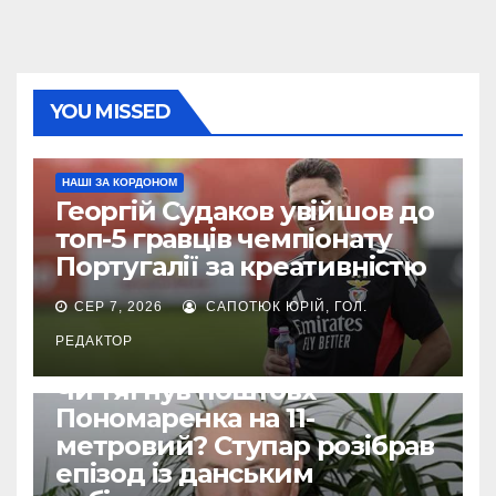
YOU MISSED
НАШІ ЗА КОРДОНОМ
Георгій Судаков увійшов до
топ-5 гравців чемпіонату
Португалії за креативністю
СЕР 7, 2026
САПОТЮК ЮРІЙ, ГОЛ.
РЕДАКТОР
ЄВРОКУБКИ
Чи тягнув поштовх
Пономаренка на 11-
метровий? Ступар розібрав
епізод із данським