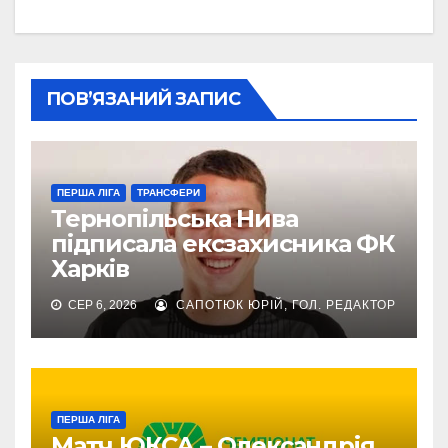
ПОВ’ЯЗАНИЙ ЗАПИС
ПЕРША ЛІГА
ТРАНСФЕРИ
Тернопільська Нива
підписала ексзахисника ФК
Харків
СЕР 6, 2026
САПОТЮК ЮРІЙ, ГОЛ. РЕДАКТОР
ПЕРША ЛІГА
Матч ЮКСА – Олександрія