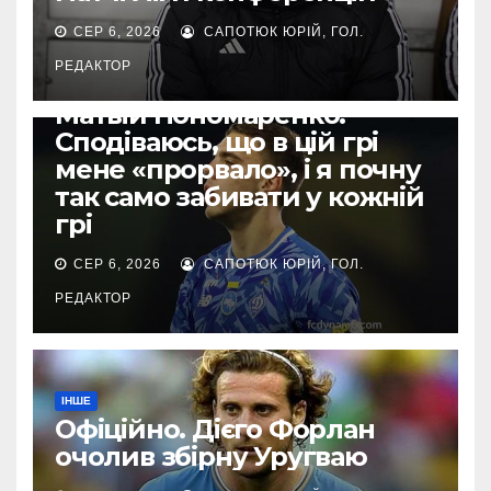
СЕР 6, 2026
САПОТЮК ЮРІЙ, ГОЛ.
РЕДАКТОР
ЄВРОКУБКИ
Матвій Пономаренко:
Сподіваюсь, що в цій грі
мене «прорвало», і я почну
так само забивати у кожній
грі
СЕР 6, 2026
САПОТЮК ЮРІЙ, ГОЛ.
РЕДАКТОР
ІНШЕ
Офіційно. Дієго Форлан
очолив збірну Уругваю