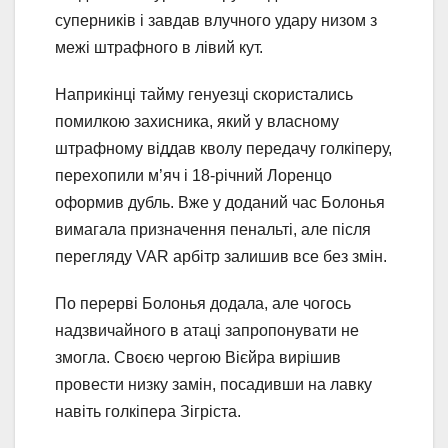
суперників і завдав влучного удару низом з
межі штрафного в лівий кут.
Наприкінці тайму генуезці скористались
помилкою захисника, який у власному
штрафному віддав кволу передачу голкіперу,
перехопили м’яч і 18-річний Лоренцо
оформив дубль. Вже у доданий час Болонья
вимагала призначення пенальті, але після
перегляду VAR арбітр залишив все без змін.
По перерві Болонья додала, але чогось
надзвичайного в атаці запропонувати не
змогла. Своєю чергою Вієйра вирішив
провести низку замін, посадивши на лавку
навіть голкіпера Зігріста.