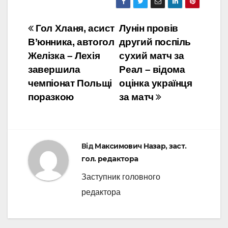
Навігація
Гол Хланя, асист
Лунін провів
В’юнника, автогол
другий поспіль
записів
Желізка – Лехія
сухий матч за
завершила
Реал – відома
чемпіонат Польщі
оцінка українця
поразкою
за матч
Від
Максимович Назар, заст.
гол. редактора
Заступник головного
редактора