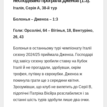
несподівано програла Дженоа (1:3).
Італія, Серія А, 38-й тур
Болонья – Дженоа – 1:3
Голи: Орсоліні, 64 – Вітінья, 18, Вентуріно,
26, 43
Болонья в останньому турі чемпіонату Італії
сезону 2024/25 приймала Дженоа. Господарі
під завісу сезону зробили ставку на Кубок
Італії й не прогадали, здобувши, окрім
трофея, путівку в єврокубки. Дженоа ж
покинула грати ще з середини квітня.
Зрозумівши, що клуб не вилетить до Серії В,
підопічні Патріка Вієйра розслабилися і за
останні шість турів здобули лише два очки.