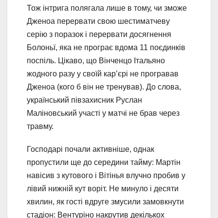
Тож інтрига полягала лише в тому, чи зможе
Дженоа перервати свою шестиматчеву
серію з поразок і перервати досягнення
Болоньї, яка не програє вдома 11 поєдинків
поспіль. Цікаво, що Вінченцо Італьяно
жодного разу у своїй кар’єрі не програвав
Дженоа (кого б він не тренував). До слова,
український півзахисник Руслан
Маліновський участі у матчі не брав через
травму.
Господарі почали активніше, однак
пропустили ще до середини тайму: Мартін
навісив з кутового і Вітінья влучно пробив у
лівий нижній кут воріт. Не минуло і десяти
хвилин, як гості вдруге змусили замовкнути
стадіон: Вентуріно накрутив декількох