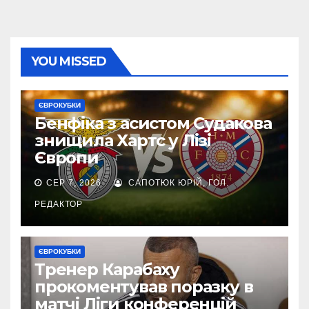
YOU MISSED
ЄВРОКУБКИ
Бенфіка з асистом Судакова
знищила Хартс у Лізі
Європи
СЕР 7, 2026
САПОТЮК ЮРІЙ, ГОЛ.
РЕДАКТОР
ЄВРОКУБКИ
Тренер Карабаху
прокоментував поразку в
матчі Ліги конференцій