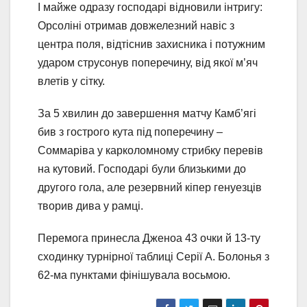
І майже одразу господарі відновили інтригу:
Орсоліні отримав довжелезний навіс з
центра поля, відтіснив захисника і потужним
ударом струсонув поперечину, від якої м’яч
влетів у сітку.
За 5 хвилин до завершення матчу Камб’ягі
бив з гострого кута під поперечину –
Соммаріва у карколомному стрибку перевів
на кутовий. Господарі були близькими до
другого гола, але резервний кіпер генуезців
творив дива у рамці.
Перемога принесла Дженоа 43 очки й 13-ту
сходинку турнірної таблиці Серії А. Болонья з
62-ма пунктами фінішувала восьмою.