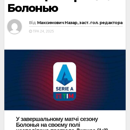
Болонью
Від
Максимович Назар, заст. гол. редактора
ТРА 24, 2025
У завершальному матчі сезону
Болонья на своєму полі