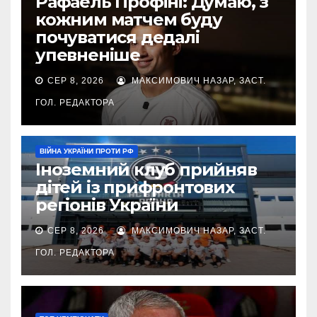
Рафаель Профіні: Думаю, з
кожним матчем буду
почуватися дедалі
упевненіше
СЕР 8, 2026
МАКСИМОВИЧ НАЗАР, ЗАСТ.
ГОЛ. РЕДАКТОРА
ВІЙНА УКРАЇНИ ПРОТИ РФ
Іноземний клуб прийняв
дітей із прифронтових
регіонів України
СЕР 8, 2026
МАКСИМОВИЧ НАЗАР, ЗАСТ.
ГОЛ. РЕДАКТОРА