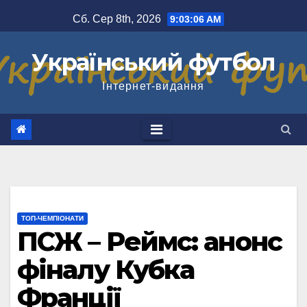
Перейти
Сб. Сер 8th, 2026
9:03:07 AM
до
вмісту
Український футбол
Інтернет-видання
ТОП-ЧЕМПІОНАТИ
ПСЖ – Реймс: анонс
фіналу Кубка
Франції