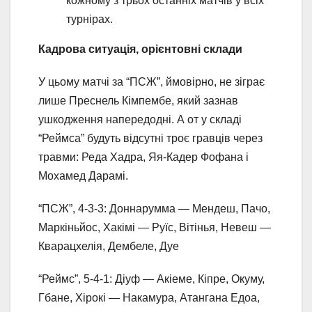
кожному з трьох останніх матчів у всіх
турнірах.
Кадрова ситуація, орієнтовні склади
У цьому матчі за “ПСЖ”, ймовірно, не зіграє
лише Преснель Кімпембе, який зазнав
ушкодження напередодні. А от у складі
“Реймса” будуть відсутні троє гравців через
травми: Реда Хадра, Яя-Кадер Фофана і
Мохамед Дарамі.
“ПСЖ”, 4-3-3: Доннарумма — Мендеш, Пачо,
Маркіньйос, Хакімі — Руїс, Вітінья, Невеш —
Кварацхелія, Дембеле, Дуе
“Реймс”, 5-4-1: Діуф — Акіеме, Кіпре, Окуму,
Гбане, Хірокі — Накамура, Атангана Едоа,