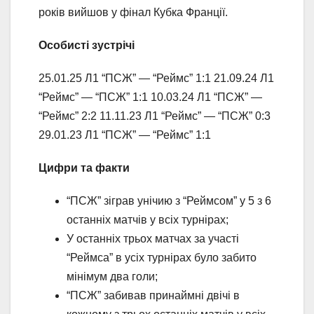
років вийшов у фінал Кубка Франції.
Особисті зустрічі
25.01.25 Л1 “ПСЖ” — “Реймс” 1:1 21.09.24 Л1
“Реймс” — “ПСЖ” 1:1 10.03.24 Л1 “ПСЖ” —
“Реймс” 2:2 11.11.23 Л1 “Реймс” — “ПСЖ” 0:3
29.01.23 Л1 “ПСЖ” — “Реймс” 1:1
Цифри та факти
“ПСЖ” зіграв унічию з “Реймсом” у 5 з 6
останніх матчів у всіх турнірах;
У останніх трьох матчах за участі
“Реймса” в усіх турнірах було забито
мінімум два голи;
“ПСЖ” забивав принаймні двічі в