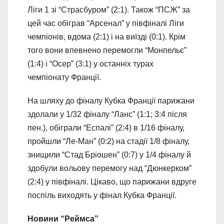
Ліги 1 зі “Страсбуром” (2:1). Також “ПСЖ” за
цей час обіграв “Арсенал” у півфіналі Ліги
чемпіонів, вдома (2:1) і на виїзді (0:1). Крім
того вони впевнено перемогли “Монпельє”
(1:4) і “Осер” (3:1) у останніх турах
чемпіонату Франції.
На шляху до фіналу Кубка Франції парижани
здолали у 1/32 фіналу “Ланс” (1:1; 3:4 після
пен.), обіграли “Еспалі” (2:4) в 1/16 фіналу,
пройшли “Ле-Ман” (0:2) на стадії 1/8 фіналу,
знищили “Стад Бріошен” (0:7) у 1/4 фіналу й
здобули вольову перемогу над “Дюнкерком”
(2:4) у півфіналі. Цікаво, що парижани вдруге
поспіль виходять у фінал Кубка Франції.
Новини “Реймса”