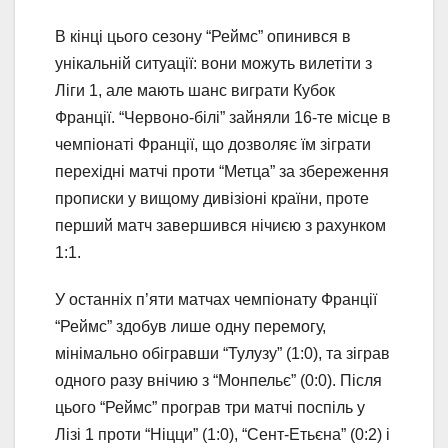
В кінці цього сезону “Реймс” опинився в
унікальній ситуації: вони можуть вилетіти з
Ліги 1, але мають шанс виграти Кубок
Франції. “Червоно-білі” зайняли 16-те місце в
чемпіонаті Франції, що дозволяє їм зіграти
перехідні матчі проти “Метца” за збереження
прописки у вищому дивізіоні країни, проте
перший матч завершився нічиєю з рахунком
1:1.
У останніх п’яти матчах чемпіонату Франції
“Реймс” здобув лише одну перемогу,
мінімально обігравши “Тулузу” (1:0), та зіграв
одного разу внічию з “Монпельє” (0:0). Після
цього “Реймс” програв три матчі поспіль у
Лізі 1 проти “Ніцци” (1:0), “Сент-Етьєна” (0:2) і