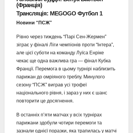
(Франція)
Трансляція: MEGOGO Футбол 1
Новини “ПСЖ”
Рівно через тиждень “Парі Сен-Жермен”
зіграє у фіналі Ліги чемпіонів проти “Інтера”,
але цієї суботи на команду Луїса Енріке
чекає ще одна важлива гра — фінал Кубка
Франції. Перемога в цьому турнірі наблизить
парижан до омріяного треблу. Минулого
сезону “ПСЖ” виграв усі трофеї
національного рівня, і зараз у них є шанс
повторити це досягнення.
В останніх п’яти матчах у всіх турнірах
парижани здобули чотири перемоги та
зазнали однієї поразки, яка трапилась у матчі