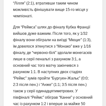
“Лілля” (2:1), втративши таким чином
можливість фінішувати вище 15-го місця у
чемпіонаті.
Для “Реймса” шлях до фіналу Кубка Франції
вийшов дуже важким. Після того, як у 1/32
фіналу вони обіграли на виїзді “Мюциг” (1:3),
їм довелося зіткнутися з “Монако” вже у 1/16
фіналу, де “червоно-білі” здолали монегасків
лише в серії пенальті з рахунком 3:1, а
основний час того матчу закінчився з
рахунком 1:1. В наступних двох стадіях
“Реймс” зумів пройти “Бургуен-Жальє” (0:0;
2:3 після пен.) і “Анже” (1:1; 3:5 після пен.)
також у серії одинадцятиметрових. У
півфіналі “Реймс” обіграв “Канни” у основний
час із рахунком 1:2 і вперше за майже 50