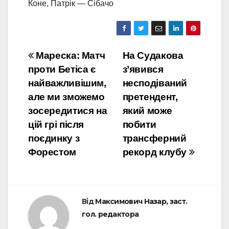
Коне, Патрік — Сібачо
Навігація
Мареска: Матч
На Судакова
проти Бетіса є
з’явився
записів
найважливішим,
несподіваний
але ми зможемо
претендент,
зосередитися на
який може
цій грі після
побити
поєдинку з
трансферний
Форестом
рекорд клубу
Від
Максимович Назар, заст.
гол. редактора