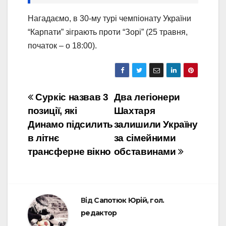
Нагадаємо, в 30-му турі чемпіонату України
“Карпати” зіграють проти “Зорі” (25 травня,
початок – о 18:00).
Навігація
Суркіс назвав 3
Два легіонери
позиції, які
Шахтаря
записів
Динамо підсилить
залишили Україну
в літнє
за сімейними
трансферне вікно
обставинами
Від
Сапотюк Юрій, гол.
редактор