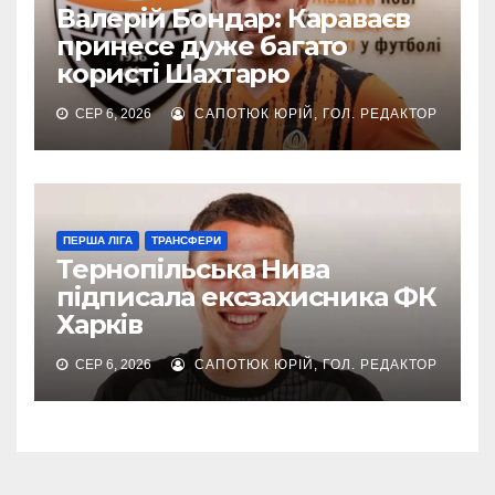
Валерій Бондар: Караваєв
принесе дуже багато
користі Шахтарю
СЕР 6, 2026
САПОТЮК ЮРІЙ, ГОЛ. РЕДАКТОР
ПЕРША ЛІГА
ТРАНСФЕРИ
Тернопільська Нива
підписала ексзахисника ФК
Харків
СЕР 6, 2026
САПОТЮК ЮРІЙ, ГОЛ. РЕДАКТОР