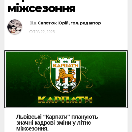
міжсезоння
Від
Сапотюк Юрій, гол. редактор
ТРА 22, 2025
Львівські “Карпати” планують
значні кадрові зміни у літнє
міжсезоння.