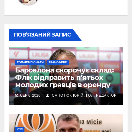
ПОВ’ЯЗАНИЙ ЗАПИС
ТОП-ЧЕМПІОНАТИ
ТРАНСФЕРИ
Барселона скорочує склад:
Флік відправить п’ятьох
молодих гравців в оренду
СЕР 6, 2026
САПОТЮК ЮРІЙ, ГОЛ. РЕДАКТОР
УПЛ