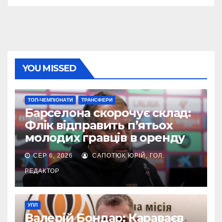
YOU MISSED
ТОП-ЧЕМПІОНАТИ
ТРАНСФЕРИ
Барселона скорочує склад:
Флік відправить п’ятьох
молодих гравців в оренду
СЕР 6, 2026
САПОТЮК ЮРІЙ, ГОЛ.
РЕДАКТОР
УПЛ
Валерій Бондар: Караваєв