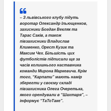
– З львівського клубу підуть
воротар Олександр Ільющенков,
захисники Богдан Векляк та
Тарас Саків, а також
півзахисники Владислав
Клименко, Орест Кузик та
Максим Чех. Більшість цих
футболістів підписали ще за
часів колишнього наставника
команди Мирона Маркевича. Крім
того, “Карпати” мають намір
зберегти у своєму складі
півзахисника Олега Очеретька,
якого орендували в “Шахтаря”, –
інформує “ТаТоТаке”.