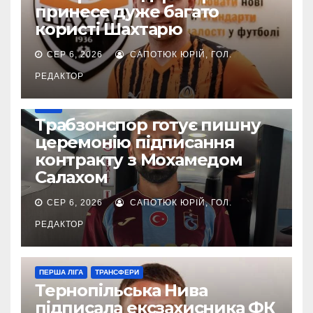
принесе дуже багато
користі Шахтарю
СЕР 6, 2026
САПОТЮК ЮРІЙ, ГОЛ.
РЕДАКТОР
ІНШЕ
Трабзонспор готує пишну
церемонію підписання
контракту з Мохамедом
Салахом
СЕР 6, 2026
САПОТЮК ЮРІЙ, ГОЛ.
РЕДАКТОР
ПЕРША ЛІГА
ТРАНСФЕРИ
Тернопільська Нива
підписала ексзахисника ФК