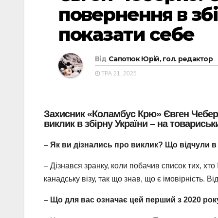
повернення в збі
показати себе
Від
Сапотюк Юрій, гол. редактор
ТРА 21, 2025
Захисник «Коламбус Крю» Євген Чебер
виклик в збірну України – на товариськи
– Як ви дізнались про виклик? Що відчули 
– Дізнався зранку, коли побачив список тих, хто
канадську візу, так що знав, що є імовірність. Ві
– Що для вас означає цей перший з 2020 рок