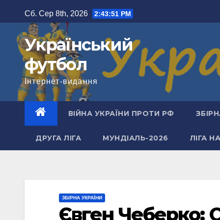
Перейти
Сб. Сер 8th, 2026
2:43:52 PM
до
вмісту
Український
футбол
Інтернет-видання
ВІЙНА УКРАЇНИ ПРОТИ РФ
ЗБІРН
ДРУГА ЛІГА
МУНДІАЛЬ-2026
ЛІГА Н
ЗБІРНА УКРАЇНИ
Євген Чеберко: О