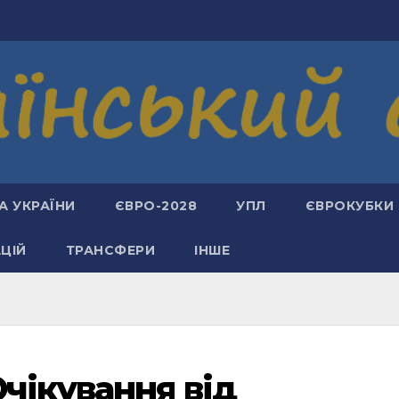
А УКРАЇНИ
ЄВРО-2028
УПЛ
ЄВРОКУБКИ
АЦІЙ
ТРАНСФЕРИ
ІНШЕ
чікування від