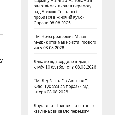
Харків у матчі з 5-ма голами в
овертаймах вирвав перемогу
над Бачкою-Тополою і
пробився в жіночий Кубок
Європи
08.08.2026
ТМ. Челсі розгромив Мілан –
Мудрик отримав крихти ігрового
часу
08.08.2026
ку
Динамо підтвердило відхід з
клубу 10 футболістів
08.08.2026
ТМ. Дербі Італії в Австралії –
Ювентус зазнав поразки від
Інтера
08.08.2026
Друга ліга. Поділля на останніх
хвилинах вирвало перемогу