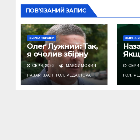
ПОВ’ЯЗАНИЙ ЗАПИС
ЗБІРНА УКРАЇНИ
ЗБІРНА У
Олег Лужний: Так,
Наза
я очолив збірну
Якщ
України
виг
СЕР 4, 2026
МАКСИМОВИЧ
СЕР 4,
Кар
пот
НАЗАР, ЗАСТ. ГОЛ. РЕДАКТОРА
ГОЛ. Р
збір