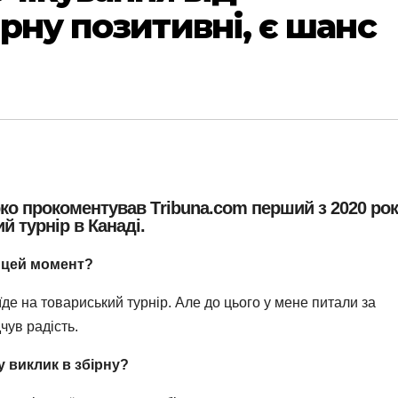
рну позитивні, є шанс
ко прокоментував Тribuna.com перший з 2020 ро
й турнір в Канаді.
в цей момент?
 їде на товариський турнір. Але до цього у мене питали за
дчув радість.
у виклик в збірну?