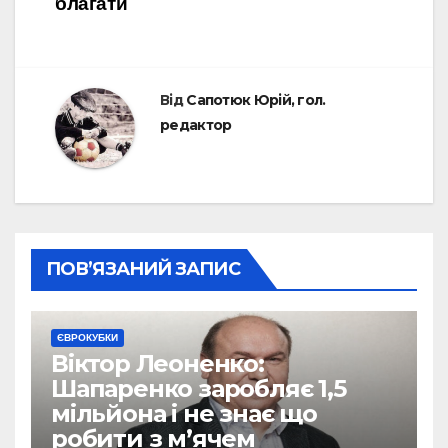
благати
Від
Сапотюк Юрій, гол.
редактор
ПОВ’ЯЗАНИЙ ЗАПИС
ЄВРОКУБКИ
Віктор Леоненко:
Шапаренко заробляє 1,5
мільйона і не знає що
робити з м’ячем