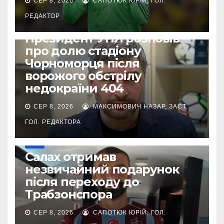
СЕР 8, 2026
САПОТЮК ЮРІЙ, ГОЛ.
РЕДАКТОР
ВІЙНА УКРАЇНИ ПРОТИ РФ
УПЛ
Президент УПЛ розповів
про долю стадіону
Чорноморця після
ворожого обстрілу
недокраїни 404
СЕР 8, 2026
МАКСИМОВИЧ НАЗАР, ЗАСТ.
ГОЛ. РЕДАКТОРА
ІНШЕ
Салах отримав
незвичайний подарунок
після переходу до
Трабзонспора
СЕР 8, 2026
САПОТЮК ЮРІЙ, ГОЛ.