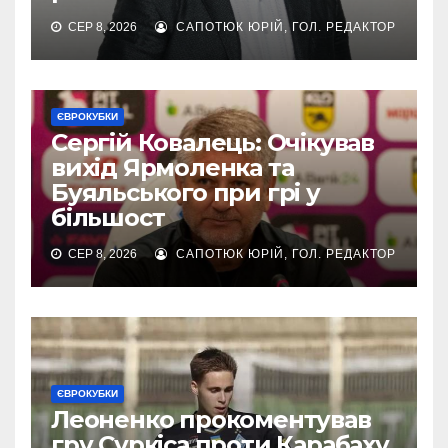
СЕР 8, 2026
САПОТЮК ЮРІЙ, ГОЛ. РЕДАКТОР
ЄВРОКУБКИ
Сергій Ковалець: Очікував
вихід Ярмоленка та
Буяльського при грі у
більшост
СЕР 8, 2026
САПОТЮК ЮРІЙ, ГОЛ. РЕДАКТОР
ЄВРОКУБКИ
Леоненко прокоментував
гру Суркіса проти Карабаху