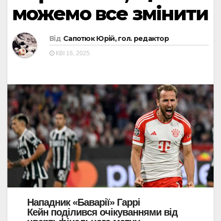
можемо все змінити
Від
Сапотюк Юрій, гол. редактор
КВІ 16, 2025
Нападник «Баварії» Гаррі
Кейн поділився очікуваннями від