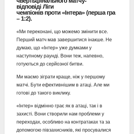
чвертьфінального матчу-
відповіді Ліги
чемпіонів проти «Інтера» (перша гра
– 1:2).
«Ми переконані, що можемо змінити все.
Перший матч мав завершитися інакше. Не
думаю, що «Інтер» уже думками у
наступному раунді. Вони теж, напевно,
готуються до серйозної битви.
Ми маємо зіграти краще, ніж у першому
матчі. Бути ефективнішим в атаці. Але ми
готові до такого виклику.
«Інтер» відмінно грає як в атаці, так і в
захисті. Вони створили нам проблеми у
переходах, особливо на контратаках та за
допомогою півзахисників, які просувалися