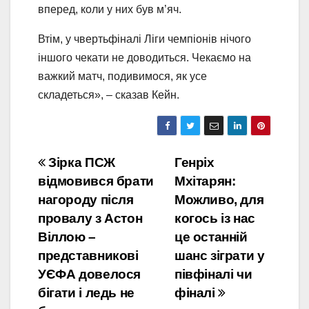
вперед, коли у них був м’яч.
Втім, у чвертьфіналі Ліги чемпіонів нічого
іншого чекати не доводиться. Чекаємо на
важкий матч, подивимося, як усе
складеться», – сказав Кейн.
Навігація
Зірка ПСЖ
Генріх
відмовився брати
Мхітарян:
записів
нагороду після
Можливо, для
провалу з Астон
когось із нас
Віллою –
це останній
представникові
шанс зіграти у
УЄФА довелося
півфіналі чи
бігати і ледь не
фіналі