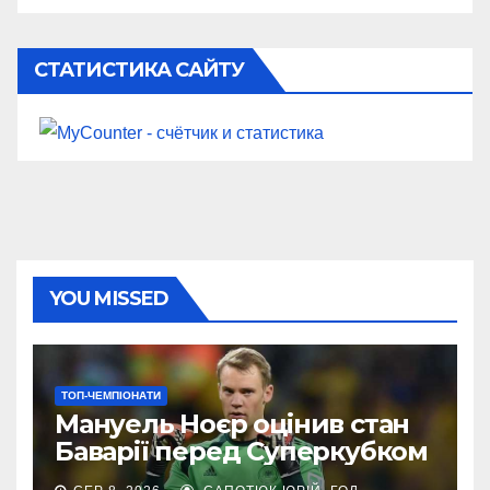
СТАТИСТИКА САЙТУ
YOU MISSED
ТОП-ЧЕМПІОНАТИ
Мануель Ноєр оцінив стан
Баварії перед Суперкубком