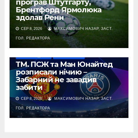
програв Штутгарту,
Брентфорд Ярмолюка
здолав Ренн
СЕР 8, 2026
МАКСИМОВИЧ НАЗАР, ЗАСТ.
ГОЛ. РЕДАКТОРА
НАШІ ЗА КОРДОНОМ
ТОП-ЧЕМПІОНАТИ
ТМ. ПСЖ та Ман Юнайтед
розписали нічию –
Забарний не завадив
забити
СЕР 8, 2026
МАКСИМОВИЧ НАЗАР, ЗАСТ.
ГОЛ. РЕДАКТОРА