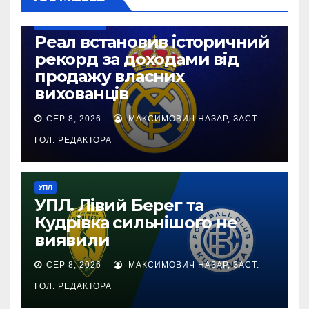
ТОП-ЧЕМПІОНАТИ
Реал встановив історичний
рекорд за доходами від
продажу власних
вихованців
СЕР 8, 2026
МАКСИМОВИЧ НАЗАР, ЗАСТ.
ГОЛ. РЕДАКТОРА
УПЛ
УПЛ. Лівий Берег та
Кудрівка сильнішого не
виявили
СЕР 8, 2026
МАКСИМОВИЧ НАЗАР, ЗАСТ.
НАШІ ЗА КОРДОНОМ
ТОП-ЧЕМПІОНАТИ
ГОЛ. РЕДАКТОРА
ТМ. Сандерленд Тутєрова