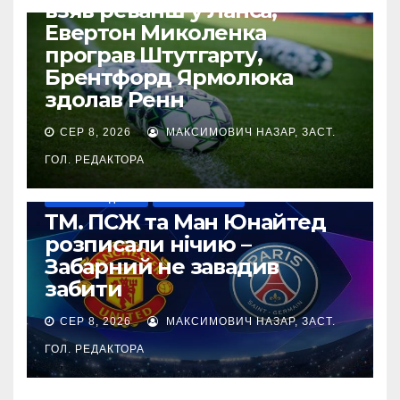
взяв реванш у Ланса,
Евертон Миколенка
програв Штутгарту,
Брентфорд Ярмолюка
здолав Ренн
СЕР 8, 2026
МАКСИМОВИЧ НАЗАР, ЗАСТ.
ГОЛ. РЕДАКТОРА
НАШІ ЗА КОРДОНОМ
ТОП-ЧЕМПІОНАТИ
ТМ. ПСЖ та Ман Юнайтед
розписали нічию –
Забарний не завадив
забити
СЕР 8, 2026
МАКСИМОВИЧ НАЗАР, ЗАСТ.
ГОЛ. РЕДАКТОРА