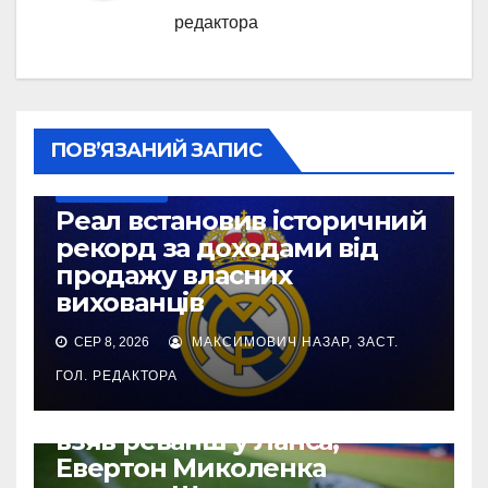
редактора
ПОВ’ЯЗАНИЙ ЗАПИС
ТОП-ЧЕМПІОНАТИ
Реал встановив історичний
рекорд за доходами від
продажу власних
вихованців
СЕР 8, 2026
МАКСИМОВИЧ НАЗАР, ЗАСТ.
ГОЛ. РЕДАКТОРА
НАШІ ЗА КОРДОНОМ
ТОП-ЧЕМПІОНАТИ
ТМ. Сандерленд Тутєрова
взяв реванш у Ланса,
Евертон Миколенка