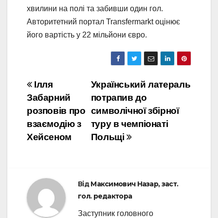
хвилини на полі та забивши один гол.
Авторитетний портал Transfermarkt оцінює
його вартість у 22 мільйони євро.
Навігація
Ілля
Український латераль
Забарний
потрапив до
записів
розповів про
символічної збірної
взаємодію з
туру в чемпіонаті
Хейсеном
Польщі
Від
Максимович Назар, заст.
гол. редактора
Заступник головного