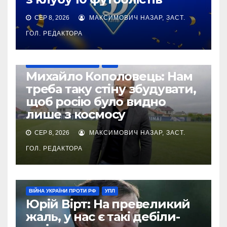
СЕР 8, 2026
МАКСИМОВИЧ НАЗАР, ЗАСТ.
ГОЛ. РЕДАКТОРА
ВІЙНА УКРАЇНИ ПРОТИ РФ
УПЛ
Михайло Кополовець: Нам
треба таку стіну збудувати,
щоб росію було видно
лише з космосу
СЕР 8, 2026
МАКСИМОВИЧ НАЗАР, ЗАСТ.
ГОЛ. РЕДАКТОРА
ВІЙНА УКРАЇНИ ПРОТИ РФ
УПЛ
Юрій Вірт: На превеликий
жаль, у нас є такі дебіли-