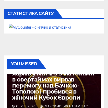
СТАТИСТИКА САЙТУ
YOU MISSED
ЄВРОКУБКИ
Харків у матчі з 5-ма голами
в овертаймах вирвав
перемогу над Бачкою-
Тополою і пробився в
жіночий Кубок Європи
СЕР 8, 2026
МАКСИМОВИЧ НАЗАР, ЗАСТ.