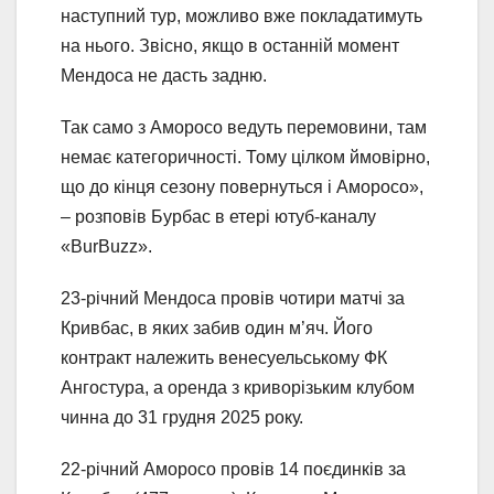
наступний тур, можливо вже покладатимуть
на нього. Звісно, якщо в останній момент
Мендоса не дасть задню.
Так само з Аморосо ведуть перемовини, там
немає категоричності. Тому цілком ймовірно,
що до кінця сезону повернуться і Аморосо»,
– розповів Бурбас в етері ютуб-каналу
«BurBuzz».
23-річний Мендоса провів чотири матчі за
Кривбас, в яких забив один м’яч. Його
контракт належить венесуельському ФК
Ангостура, а оренда з криворізьким клубом
чинна до 31 грудня 2025 року.
22-річний Аморосо провів 14 поєдинків за