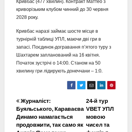
Кривбас (477 хвилин). Контракт Маттео з
криворізьким клубом чинний до 30 червня
2028 року.
Кривбас наразі займає шосте місце в
турнірній таблиці УПЛ, маючи дві гри в
запасі. Поєдинок-догравання п’ятого туру з
Шахтарем запланований на 16 квітня.
Початок зустрічі о 14:00. Станом на 50
хвилину гри лідирують донеччани – 1:0.
Навігація
Журналіст:
24-й тур
Буяльського, Караваєва
VBET УПЛ
записів
Динамо намагається
мовою
продовжити, так само як
чисел та