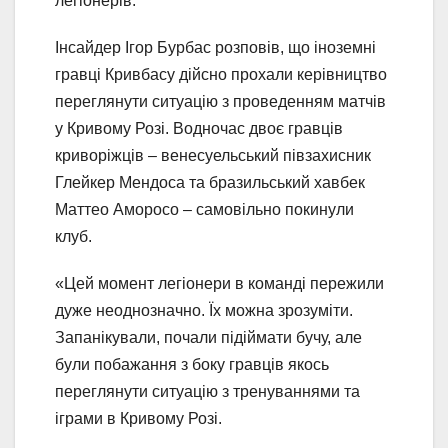
легіонерів.
Інсайдер Ігор Бурбас розповів, що іноземні
гравці Кривбасу дійсно прохали керівництво
переглянути ситуацію з проведенням матчів
у Кривому Розі. Водночас двоє гравців
криворіжців – венесуельський півзахисник
Глейкер Мендоса та бразильський хавбек
Маттео Аморосо – самовільно покинули
клуб.
«Цей момент легіонери в команді пережили
дуже неоднозначно. Їх можна зрозуміти.
Запанікували, почали підіймати бучу, але
були побажання з боку гравців якось
переглянути ситуацію з тренуваннями та
іграми в Кривому Розі.