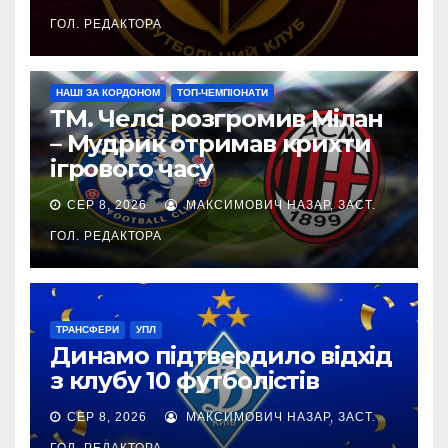
ГОЛ. РЕДАКТОРА
НАШІ ЗА КОРДОНОМ
ТОП-ЧЕМПІОНАТИ
ТМ. Челсі розгромив Мілан
– Мудрик отримав крихти
ігрового часу
СЕР 8, 2026
МАКСИМОВИЧ НАЗАР, ЗАСТ.
ГОЛ. РЕДАКТОРА
ТРАНСФЕРИ
УПЛ
Динамо підтвердило відхід
з клубу 10 футболістів
СЕР 8, 2026
МАКСИМОВИЧ НАЗАР, ЗАСТ.
ГОЛ. РЕДАКТОРА