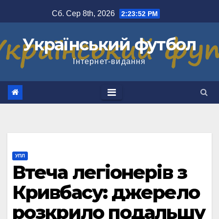
Перейти
Сб. Сер 8th, 2026
2:23:53 PM
до
вмісту
Український футбол
Інтернет-видання
УПЛ
Втеча легіонерів з
Кривбасу: джерело
розкрило подальшу