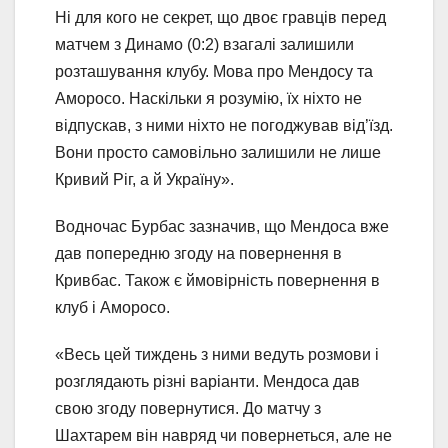
Ні для кого не секрет, що двоє гравців перед
матчем з Динамо (0:2) взагалі залишили
розташування клубу. Мова про Мендосу та
Аморосо. Наскільки я розумію, їх ніхто не
відпускав, з ними ніхто не погоджував від’їзд.
Вони просто самовільно залишили не лише
Кривий Ріг, а й Україну».
Водночас Бурбас зазначив, що Мендоса вже
дав попередню згоду на повернення в
Кривбас. Також є ймовірність повернення в
клуб і Аморосо.
«Весь цей тиждень з ними ведуть розмови і
розглядають різні варіанти. Мендоса дав
свою згоду повернутися. До матчу з
Шахтарем він навряд чи повернеться, але не