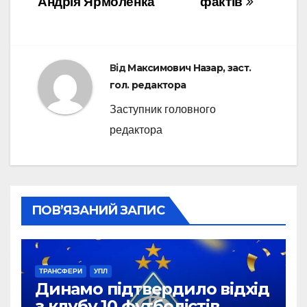
Андрія Ярмоленка
фактів
Від
Максимович Назар, заст.
гол. редактора
Заступник головного
редактора
ПОВ’ЯЗАНИЙ ЗАПИС
ТРАНСФЕРИ
УПЛ
Динамо підтвердило відхід
з клубу 10 футболістів