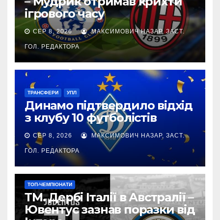
– Мудрик отримав крихти
ігрового часу
СЕР 8, 2026
МАКСИМОВИЧ НАЗАР, ЗАСТ.
ГОЛ. РЕДАКТОРА
ТРАНСФЕРИ
УПЛ
Динамо підтвердило відхід
з клубу 10 футболістів
СЕР 8, 2026
МАКСИМОВИЧ НАЗАР, ЗАСТ.
ГОЛ. РЕДАКТОРА
ТОП-ЧЕМПІОНАТИ
ТМ. Дербі Італії в Австралії –
Ювентус зазнав поразки від