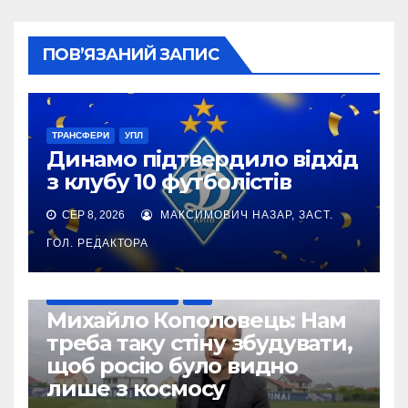
ПОВ’ЯЗАНИЙ ЗАПИС
ТРАНСФЕРИ
УПЛ
Динамо підтвердило відхід
з клубу 10 футболістів
СЕР 8, 2026
МАКСИМОВИЧ НАЗАР, ЗАСТ.
ГОЛ. РЕДАКТОРА
ВІЙНА УКРАЇНИ ПРОТИ РФ
УПЛ
Михайло Кополовець: Нам
треба таку стіну збудувати,
щоб росію було видно
лише з космосу