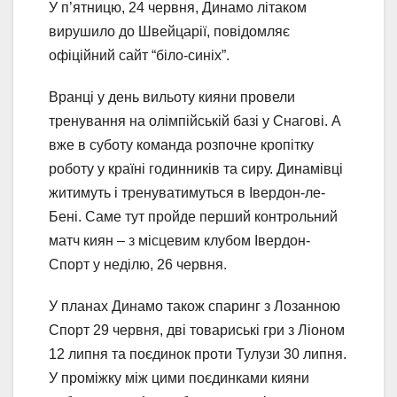
У п’ятницю, 24 червня, Динамо літаком
вирушило до Швейцарії, повідомляє
офіційний сайт “біло-синіх”.
Вранці у день вильоту кияни провели
тренування на олімпійській базі у Снагові. А
вже в суботу команда розпочне кропітку
роботу у країні годинників та сиру. Динамівці
житимуть і тренуватимуться в Івердон-ле-
Бені. Саме тут пройде перший контрольний
матч киян – з місцевим клубом Івердон-
Спорт у неділю, 26 червня.
У планах Динамо також спаринг з Лозанною
Спорт 29 червня, дві товариські гри з Ліоном
12 липня та поєдинок проти Тулузи 30 липня.
У проміжку між цими поєдинками кияни