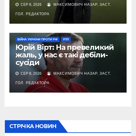
СЕР 8, 2026
МАКСИМОВИЧ НАЗАР, ЗАСТ.
ГОЛ. РЕДАКТОРА
ВІЙНА УКРАЇНИ ПРОТИ РФ
УПЛ
Юрій Вірт: На превеликий
жаль, у нас є такі дебіли-
сусіди
СЕР 8, 2026
МАКСИМОВИЧ НАЗАР, ЗАСТ.
ГОЛ. РЕДАКТОРА
СТРІЧКА НОВИН