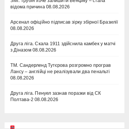
ЗМІ: Трубін хоче залишити Бенфіку – стала
відома причина
08.08.2026
Арсенал офіційно підписав зірку збірної Бразилії
08.08.2026
Друга ліга. Скала 1911 здійснила камбек у матчі
з Діназом
08.08.2026
ТМ. Сандерленд Тутєрова розгромно програв
Лансу – англійці не реалізували два пенальті
08.08.2026
Друга ліга. Пенуел зазнав поразки від СК
Полтава-2
08.08.2026