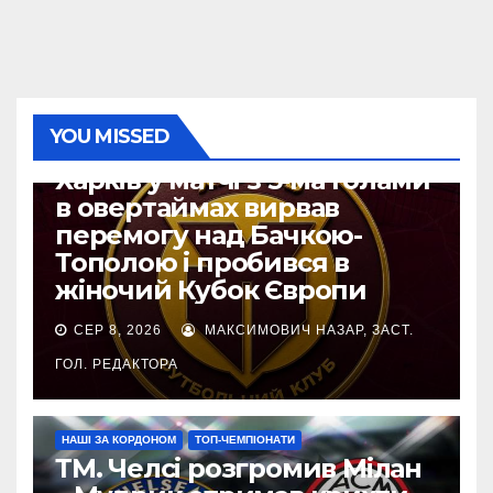
YOU MISSED
ЄВРОКУБКИ
Харків у матчі з 5-ма голами
в овертаймах вирвав
перемогу над Бачкою-
Тополою і пробився в
жіночий Кубок Європи
СЕР 8, 2026
МАКСИМОВИЧ НАЗАР, ЗАСТ.
ГОЛ. РЕДАКТОРА
НАШІ ЗА КОРДОНОМ
ТОП-ЧЕМПІОНАТИ
ТМ. Челсі розгромив Мілан