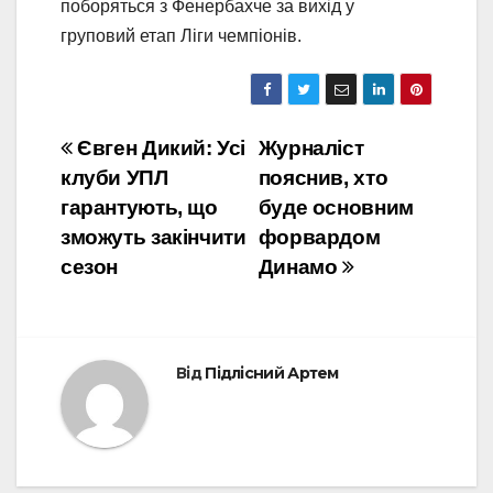
поборяться з Фенербахче за вихід у
груповий етап Ліги чемпіонів.
Навігація
Євген Дикий: Усі
Журналіст
клуби УПЛ
пояснив, хто
записів
гарантують, що
буде основним
зможуть закінчити
форвардом
сезон
Динамо
Від
Підлісний Артем