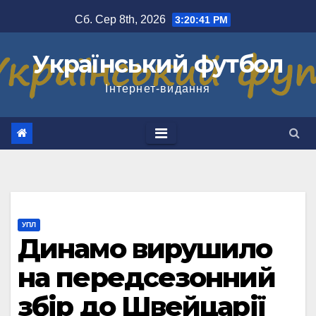
Перейти
Сб. Сер 8th, 2026
3:20:42 PM
до
вмісту
Український футбол
Інтернет-видання
УПЛ
Динамо вирушило
на передсезонний
збір до Швейцарії