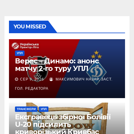
YOU MISSED
УПЛ
Верес – Динамо: анонс
матчу 2-го туру УПЛ
СЕР 9, 2026
МАКСИМОВИЧ НАЗАР, ЗАСТ.
ГОЛ. РЕДАКТОРА
ТРАНСФЕРИ
УПЛ
Ексгравець збірної Болівії
U-20 підсилить
криворізький Кривбас