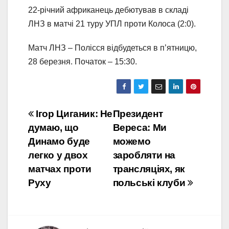
22-річний африканець дебютував в складі
ЛНЗ в матчі 21 туру УПЛ проти Колоса (2:0).
Матч ЛНЗ – Полісся відбудеться в п’ятницю,
28 березня. Початок – 15:30.
Навігація
Ігор Циганик: Не
Президент
думаю, що
Вереса: Ми
записів
Динамо буде
можемо
легко у двох
заробляти на
матчах проти
трансляціях, як
Руху
польські клуби