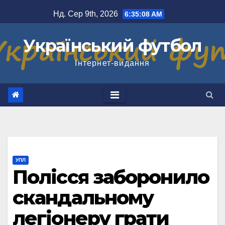
Перейти
Нд. Сер 9th, 2026
6:35:09 AM
до
вмісту
Український футбол
Інтернет-видання
УПЛ
Полісся заборонило
скандальному
легіонеру грати