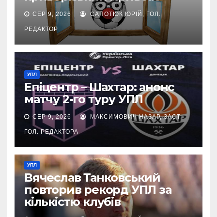
СЕР 9, 2026
САПОТЮК ЮРІЙ, ГОЛ.
РЕДАКТОР
УПЛ
Епіцентр – Шахтар: анонс
матчу 2-го туру УПЛ
СЕР 9, 2026
МАКСИМОВИЧ НАЗАР, ЗАСТ.
ГОЛ. РЕДАКТОРА
УПЛ
Вячеслав Танковський
повторив рекорд УПЛ за
кількістю клубів