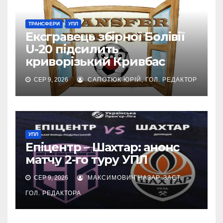
ТРАНСФЕРИ
УПЛ
Ексгравець збірної Болівії
U-20 підсилить
криворізький Кривбас
СЕР 9, 2026
САПОТЮК ЮРІЙ, ГОЛ. РЕДАКТОР
УПЛ
Епіцентр – Шахтар: анонс
матчу 2-го туру УПЛ
СЕР 9, 2026
МАКСИМОВИЧ НАЗАР, ЗАСТ.
ГОЛ. РЕДАКТОРА