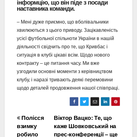
інформцію, що він піде з посади
наставника команди.
– Мені дуже приємно, що вболівальники
хвилюються з цього приводу. Зацікавленість
усієї футбольної спільноти України в нашій
діяльності свідчить про те, що Кривбас і
ситуація в клубі цікаві всім. Щодо нового
контракту – це питання часу. Ми вже
узгодили основні моменти з керівництвом
клубу, і наразі тривають деякі перемовини
щодо деталей продовження нашої співпраці.
Навігація
Полісся
Віктор Вацко: Те, що
взимку
каже Шовковський на
записів
робило
прес-конференції – ще