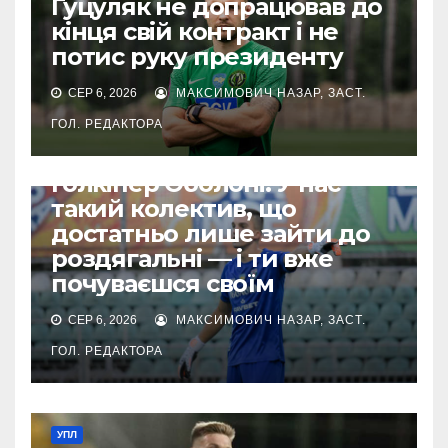
Гуцуляк не допрацював до
кінця свій контракт і не
потис руку президенту
СЕР 6, 2026
МАКСИМОВИЧ НАЗАР, ЗАСТ.
ГОЛ. РЕДАКТОРА
УПЛ
Голкіпер Оболоні: У нас
такий колектив, що
достатньо лише зайти до
роздягальні — і ти вже
почуваєшся своїм
СЕР 6, 2026
МАКСИМОВИЧ НАЗАР, ЗАСТ.
ГОЛ. РЕДАКТОРА
УПЛ