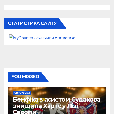
СТАТИСТИКА САЙТУ
YOU MISSED
ЄВРОКУБКИ
Бенфіка з асистом Судакова
знищила Хартс у Лізі
Європи