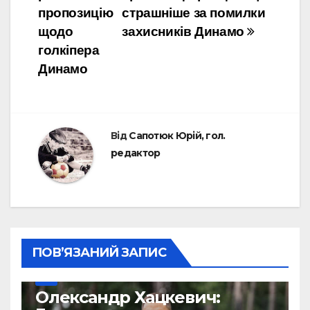
пропозицію
страшніше за помилки
щодо
захисників Динамо
голкіпера
Динамо
Від
Сапотюк Юрій, гол.
редактор
ПОВ’ЯЗАНИЙ ЗАПИС
УПЛ
Олександр Хацкевич: