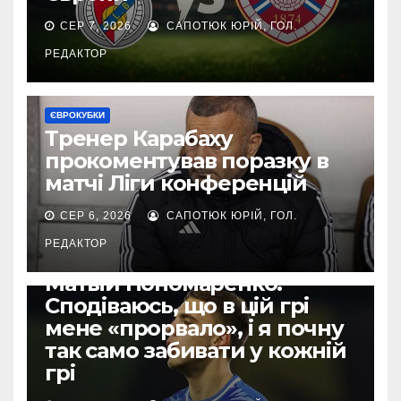
СЕР 7, 2026
САПОТЮК ЮРІЙ, ГОЛ.
РЕДАКТОР
ЄВРОКУБКИ
Тренер Карабаху
прокоментував поразку в
матчі Ліги конференцій
СЕР 6, 2026
САПОТЮК ЮРІЙ, ГОЛ.
РЕДАКТОР
ЄВРОКУБКИ
Матвій Пономаренко:
Сподіваюсь, що в цій грі
мене «прорвало», і я почну
так само забивати у кожній
грі