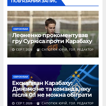
ПОВ’ЯЗАНИЙ ЗАПИС
ЄВРОКУБКИ
Леоненко прокоментував
гру Суркіса проти Карабаху
СЕР 7, 2026
САПОТЮК ЮРІЙ, ГОЛ. РЕДАКТОР
ЄВРОКУБКИ
Екскапітан Карабаху:
Динамо не та команда, яку
після 0:1 не можна обіграти
СЕР 7, 2026
САПОТЮК ЮРІЙ, ГОЛ. РЕДАКТОР