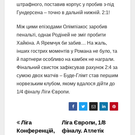
штрафного, поставив корпус у пробив з-під
Гундерсена – точно в дальній нижній. 2:1!
Між цими епізодами Олімпіакос заробив
пенальті, однак Родіней не зміг пробити
Хайкіна. А Яремчук би забив… На жаль,
інших гострих моментів у Романа не було, та
й партнери особливо на камбек не награли.
Фінальний свисток зафіксував рахунок 2:4 за
сумою двох матчів – Буде-Глімт став першим
норвезьким клубом, якому вдалося дійти до
1/4 фіналу Ліги Європи.
Навігація
Ліга
Ліга Європи, 1/8
Конференцій,
фіналу. Атлетік
записів