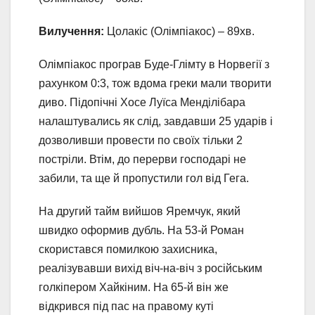
Вилучення:
Цолакіс (Олімпіакос) – 89хв.
Олімпіакос програв Буде-Глімту в Норвегії з
рахунком 0:3, тож вдома греки мали творити
диво. Підопічні Хосе Луїса Менділібара
налаштувались як слід, завдавши 25 ударів і
дозволивши провести по своїх тільки 2
постріли. Втім, до перерви господарі не
забили, та ще й пропустили гол від Гега.
На другий тайм вийшов Яремчук, який
швидко оформив дубль. На 53-й Роман
скористався помилкою захисника,
реалізувавши вихід віч-на-віч з російським
голкіпером Хайкіним. На 65-й він же
відкрився під пас на правому куті