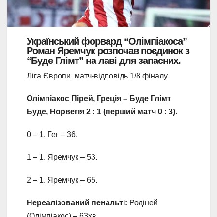
Український форвард “Олімпіакоса”
Роман Яремчук розпочав поєдинок з
“Буде Глімт” на лаві для запасних.
Ліга Європи, матч-відповідь 1/8 фіналу
Олімпіакос Пірей, Греція – Буде Глімт
Буде, Норвегія 2 : 1 (перший матч 0 : 3).
0 – 1. Гег – 36.
1 – 1. Яремчук – 53.
2 – 1. Яремчук – 65.
Нереалізований пенальті:
Родіней
(Олімпіакос) – 63хв.