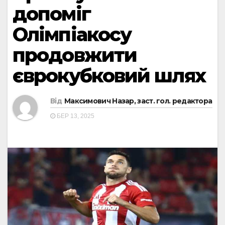
допоміг
Олімпіакосу
продовжити
єврокубковий шлях
Від
Максимович Назар, заст. гол. редактора
БЕР 13, 2025