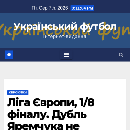
Перейти
Пт. Сер 7th, 2026
3:11:05 PM
до
вмісту
Український футбол
Інтернет-видання
ЄВРОКУБКИ
Ліга Європи, 1/8
фіналу. Дубль
Яремчука не