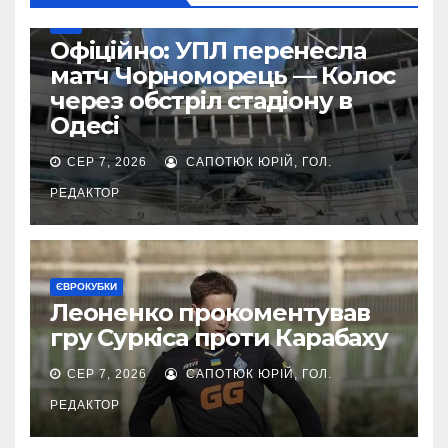
УПЛ
Офіційно: УПЛ перенесла
матч Чорноморець — Колос
через обстріл стадіону в
Одесі
СЕР 7, 2026
САПОТЮК ЮРІЙ, ГОЛ.
РЕДАКТОР
ЄВРОКУБКИ
Леоненко прокоментував
гру Суркіса проти Карабаху
СЕР 7, 2026
САПОТЮК ЮРІЙ, ГОЛ.
РЕДАКТОР