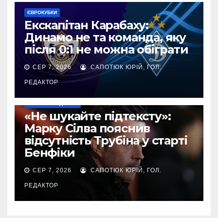
ЄВРОКУБКИ
Екскапітан Карабаху:
Динамо не та команда, яку
після 0:1 не можна обіграти
СЕР 7, 2026
САПОТЮК ЮРІЙ, ГОЛ.
РЕДАКТОР
НАШІ ЗА КОРДОНОМ
«Не шукайте підтексту»:
Марку Сілва пояснив
відсутність Трубіна у старті
Бенфіки
СЕР 7, 2026
САПОТЮК ЮРІЙ, ГОЛ.
РЕДАКТОР