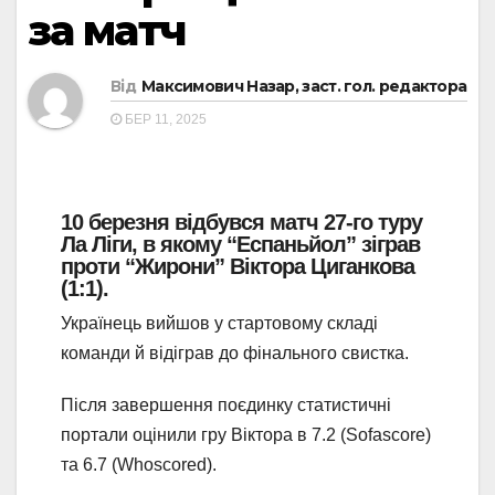
за матч
Від
Максимович Назар, заст. гол. редактора
БЕР 11, 2025
10 березня відбувся матч 27-го туру
Ла Ліги, в якому “Еспаньйол” зіграв
проти “Жирони” Віктора Циганкова
(1:1).
Українець вийшов у стартовому складі
команди й відіграв до фінального свистка.
Після завершення поєдинку статистичні
портали оцінили гру Віктора в 7.2 (Sofascore)
та 6.7 (Whoscored).