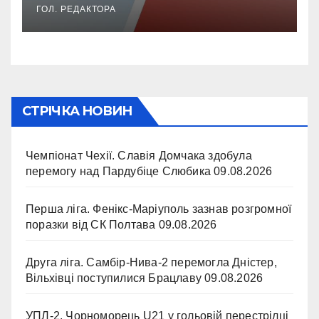
ГОЛ. РЕДАКТОРА
СТРІЧКА НОВИН
Чемпіонат Чехії. Славія Домчака здобула
перемогу над Пардубіце Слюбика
09.08.2026
Перша ліга. Фенікс-Маріуполь зазнав розгромної
поразки від СК Полтава
09.08.2026
Друга ліга. Самбір-Нива-2 перемогла Дністер,
Вільхівці поступилися Брацлаву
09.08.2026
УПЛ-2. Чорноморець U21 у гольовій перестрілці