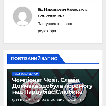
Від
Максимович Назар, заст.
гол. редактора
Заступник головного
редактора
ПОВ’ЯЗАНИЙ ЗАПИС
НАШІ ЗА КОРДОНОМ
Чемпіонат Чехії. Славія
Домчака здобула перемогу
над Пардубіце Слюбика
СЕР 9, 2026
МАКСИМОВИЧ НАЗАР, ЗАСТ.