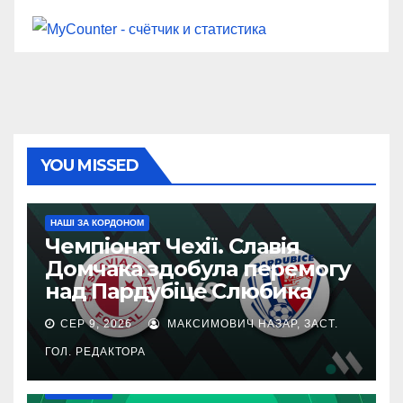
YOU MISSED
НАШІ ЗА КОРДОНОМ
Чемпіонат Чехії. Славія
Домчака здобула перемогу
над Пардубіце Слюбика
СЕР 9, 2026
МАКСИМОВИЧ НАЗАР, ЗАСТ.
ГОЛ. РЕДАКТОРА
ПЕРША ЛІГА