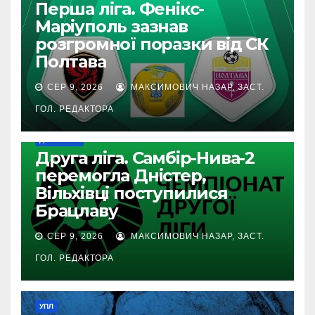
Перша ліга. Фенікс-
Маріуполь зазнав
розгромної поразки від СК
Полтава
СЕР 9, 2026
МАКСИМОВИЧ НАЗАР, ЗАСТ.
ГОЛ. РЕДАКТОРА
ДРУГА ЛІГА
Друга ліга. Самбір-Нива-2
перемогла Дністер,
Вільхівці поступилися
Брацлаву
СЕР 9, 2026
МАКСИМОВИЧ НАЗАР, ЗАСТ.
ГОЛ. РЕДАКТОРА
УПЛ