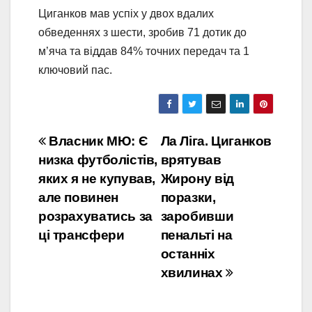
Циганков мав успіх у двох вдалих
обведеннях з шести, зробив 71 дотик до
м’яча та віддав 84% точних передач та 1
ключовий пас.
Навігація
Власник МЮ: Є
Ла Ліга. Циганков
низка футболістів,
врятував
записів
яких я не купував,
Жирону від
але повинен
поразки,
розрахуватись за
заробивши
ці трансфери
пенальті на
останніх
хвилинах