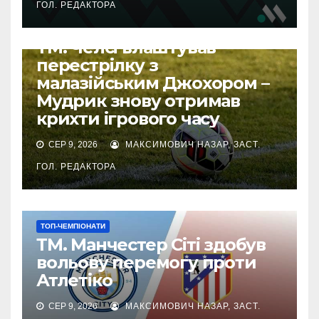
ГОЛ. РЕДАКТОРА
НАШІ ЗА КОРДОНОМ
ТОП-ЧЕМПІОНАТИ
ТМ. Челсі влаштував
перестрілку з
малазійським Джохором –
Мудрик знову отримав
крихти ігрового часу
СЕР 9, 2026
МАКСИМОВИЧ НАЗАР, ЗАСТ.
ГОЛ. РЕДАКТОРА
ТОП-ЧЕМПІОНАТИ
ТМ. Манчестер Сіті здобув
вольову перемогу проти
Атлетіко
СЕР 9, 2026
МАКСИМОВИЧ НАЗАР, ЗАСТ.