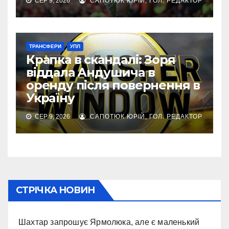
СЕР 9, 2026
САПОТЮК ЮРІЙ, ГОЛ. РЕДАКТОР
ТРАНСФЕРИ
УПЛ
Крапка в скандалі: Зоря
віддала Андушича в
оренду після повернення в
Україну
СЕР 9, 2026
САПОТЮК ЮРІЙ, ГОЛ. РЕДАКТОР
СТРІЧКА НОВИН
Шахтар запрошує Ярмолюка, але є маленький