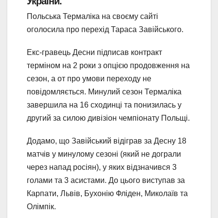
України.
Польська Термаліка на своєму сайті
оголосила про перехід Тараса Завійського.
Екс-гравець Десни підписав контракт
терміном на 2 роки з опцією продовження на
сезон, а от про умови переходу не
повідомляється. Минулий сезон Термаліка
завершила на 16 сходинці та понизилась у
другий за силою дивізіон чемпіонату Польщі.
Додамо, що Завійський відіграв за Десну 18
матчів у минулому сезоні (який не дограли
через напад росіян), у яких відзначився 3
голами та 3 асистами. До цього виступав за
Карпати, Львів, Бухонію Фліден, Миколаїв та
Олімпік.