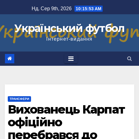
Перейти
Нд. Сер 9th, 2026
10:15:53 AM
до
вмісту
Український футбол
Інтернет-видання
ТРАНСФЕРИ
Вихованець Карпат
офіційно
перебрався до