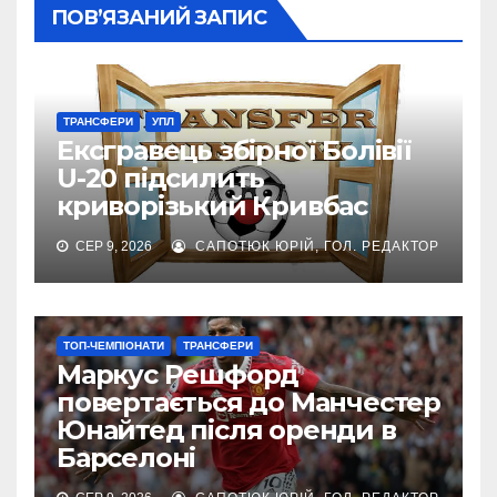
ПОВ’ЯЗАНИЙ ЗАПИС
ТРАНСФЕРИ
УПЛ
Ексгравець збірної Болівії
U-20 підсилить
криворізький Кривбас
СЕР 9, 2026
САПОТЮК ЮРІЙ, ГОЛ. РЕДАКТОР
ТОП-ЧЕМПІОНАТИ
ТРАНСФЕРИ
Маркус Решфорд
повертається до Манчестер
Юнайтед після оренди в
Барселоні