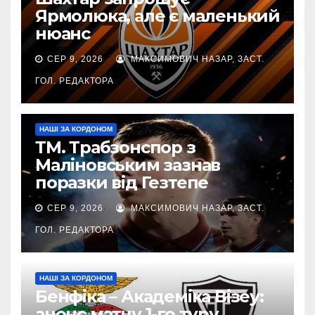
Ярмолюка, але є маленький
нюанс
СЕР 9, 2026
МАКСИМОВИЧ НАЗАР, ЗАСТ.
ГОЛ. РЕДАКТОРА
НАШІ ЗА КОРДОНОМ
ТМ. Трабзонспор з
Маліновським зазнав
поразки від Гезтепе
СЕР 9, 2026
МАКСИМОВИЧ НАЗАР, ЗАСТ.
ГОЛ. РЕДАКТОРА
НАШІ ЗА КОРДОНОМ
Бенфіка – Академіка Візеу:
анонс матчу 1-го туру