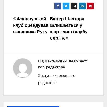
Навігація
Французький
Вінгер Шахтаря
клуб орендував
залишається у
записів
захисника Руху
шорт-листі клубу
Серії А
Від
Максимович Назар, заст.
гол. редактора
Заступник головного
редактора