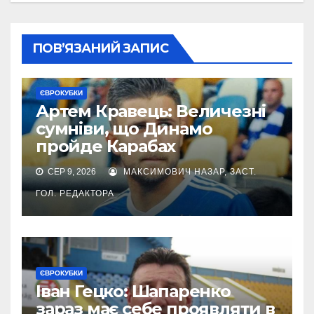
ПОВ’ЯЗАНИЙ ЗАПИС
ЄВРОКУБКИ
Артем Кравець: Величезні
сумніви, що Динамо
пройде Карабах
СЕР 9, 2026
МАКСИМОВИЧ НАЗАР, ЗАСТ.
ГОЛ. РЕДАКТОРА
ЄВРОКУБКИ
Іван Гецко: Шапаренко
зараз має себе проявляти в