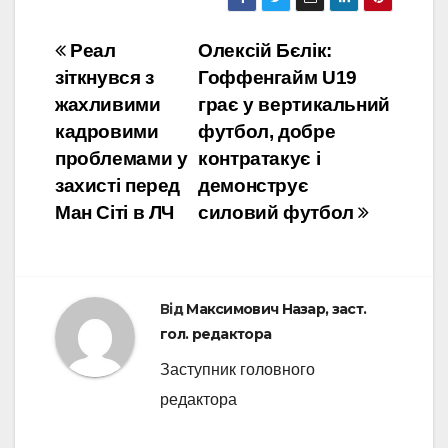
Навігація
Реал
Олексій Бєлік:
зіткнувся з
Гоффенгайм U19
записів
жахливими
грає у вертикальний
кадровими
футбол, добре
проблемами у
контратакує і
захисті перед
демонструє
Ман Сіті в ЛЧ
силовий футбол
Від
Максимович Назар, заст.
гол. редактора
Заступник головного
редактора