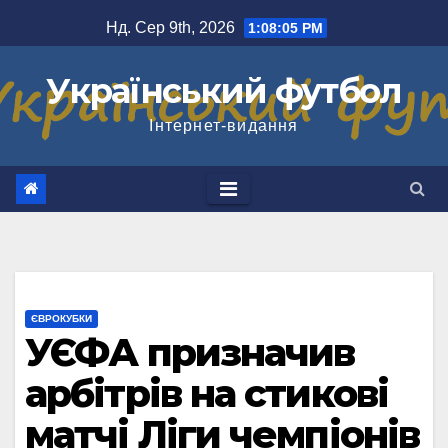
Перейти
Нд. Сер 9th, 2026
1:08:05 PM
до
вмісту
Український футбол
Інтернет-видання
ЄВРОКУБКИ
УЄФА призначив
арбітрів на стикові
матчі Ліги чемпіонів