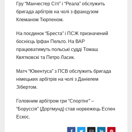
Гру “Манчестер Сіті” і “Реала” обслужить
бригада арбітрів на чолі з французом
Клеманом Тюрпеном.
На поєдинок “Бреста” і ПСЖ призначений
боснієць Ірфан Пельто. На ВАР
працюватимуть польські судді Томаш
Квятковскі та Петро Ласик.
Матч “Ювентуса” з ПСВ обслужить бригада
німецьких арбітрів на чолі з Даніелем
Зібертом.
Головним арбітром гри “Спортінг” –
“Боруссія” (Дортмунд) став норвежець Еспен
Ескос.