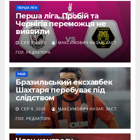
ПЕРША ЛІГА
Перша ліга. Пробій та
Чернігів переможця не
виявили
СЕР 9, 2026
МАКСИМОВИЧ НАЗАР, ЗАСТ.
ГОЛ. РЕДАКТОРА
ІНШЕ
Бразильський ексхавбек
Шахтаря перебуває під
слідством
СЕР 9, 2026
МАКСИМОВИЧ НАЗАР, ЗАСТ.
ГОЛ. РЕДАКТОРА
НАШІ ЗА КОРДОНОМ