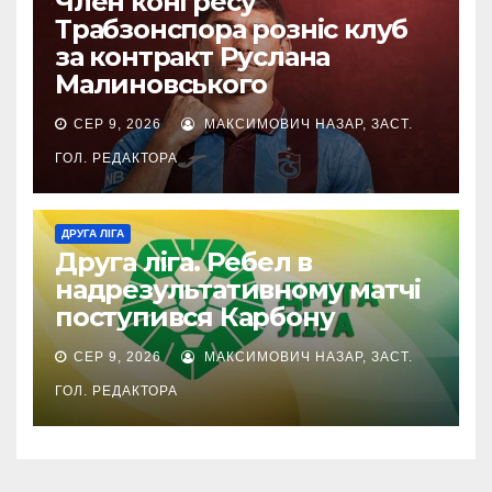
Член конгресу
Трабзонспора розніс клуб
за контракт Руслана
Малиновського
СЕР 9, 2026
МАКСИМОВИЧ НАЗАР, ЗАСТ.
ГОЛ. РЕДАКТОРА
ДРУГА ЛІГА
Друга ліга. Ребел в
надрезультативному матчі
поступився Карбону
СЕР 9, 2026
МАКСИМОВИЧ НАЗАР, ЗАСТ.
ГОЛ. РЕДАКТОРА