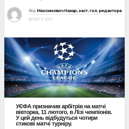
Від
Максимович Назар, заст. гол. редактора
ЛЮТ 9, 2025
УЄФА призначив арбітрів на матчі
вівторка, 11 лютого, в Лізі чемпіонів.
У цей день відбудуться чотири
стикові матчі турніру.