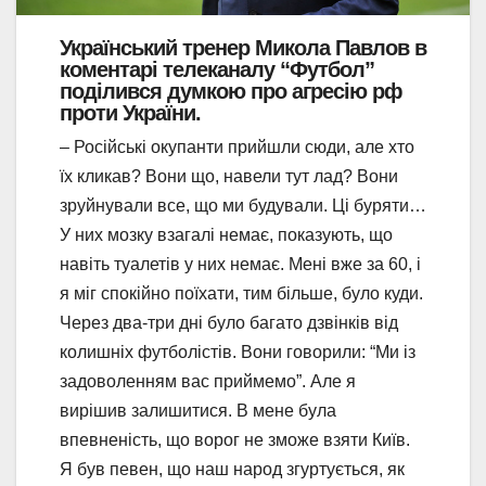
Український тренер Микола Павлов в
коментарі телеканалу “Футбол”
поділився думкою про агресію рф
проти України.
– Російські окупанти прийшли сюди, але хто
їх кликав? Вони що, навели тут лад? Вони
зруйнували все, що ми будували. Ці буряти…
У них мозку взагалі немає, показують, що
навіть туалетів у них немає. Мені вже за 60, і
я міг спокійно поїхати, тим більше, було куди.
Через два-три дні було багато дзвінків від
колишніх футболістів. Вони говорили: “Ми із
задоволенням вас приймемо”. Але я
вирішив залишитися. В мене була
впевненість, що ворог не зможе взяти Київ.
Я був певен, що наш народ згуртується, як