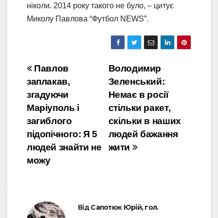
ніколи. 2014 року такого не було, – цитує
Миколу Павлова “Футбол NEWS”.
Навігація
Павлов
Володимир
заплакав,
Зеленський:
записів
згадуючи
Немає в росії
Маріуполь і
стільки ракет,
загиблого
скільки в наших
підопічного: Я 5
людей бажання
людей знайти не
жити
можу
Від
Сапотюк Юрій, гол.