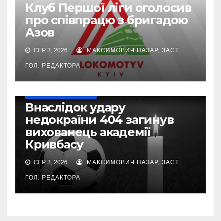
Клуб Першої ліги оголосив
про співпрацю з бригадою
Азов
СЕР 3, 2026
МАКСИМОВИЧ НАЗАР, ЗАСТ.
ГОЛ. РЕДАКТОРА
ВІЙНА УКРАЇНИ ПРОТИ РФ
Внаслідок удару
недокраїни 404 загинув
вихованець академії
Кривбасу
СЕР 3, 2026
МАКСИМОВИЧ НАЗАР, ЗАСТ.
ГОЛ. РЕДАКТОРА