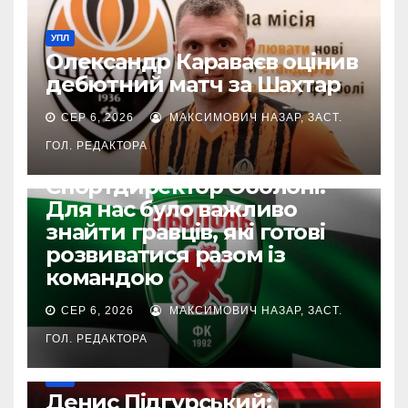
УПЛ
Олександр Караваєв оцінив
дебютний матч за Шахтар
СЕР 6, 2026
МАКСИМОВИЧ НАЗАР, ЗАСТ.
ГОЛ. РЕДАКТОРА
УПЛ
Спортдиректор Оболоні:
Для нас було важливо
знайти гравців, які готові
розвиватися разом із
командою
СЕР 6, 2026
МАКСИМОВИЧ НАЗАР, ЗАСТ.
ГОЛ. РЕДАКТОРА
УПЛ
Денис Підгурський: