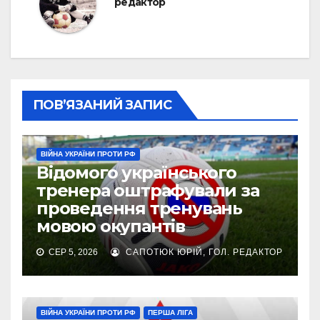
редактор
ПОВ’ЯЗАНИЙ ЗАПИС
ВІЙНА УКРАЇНИ ПРОТИ РФ
Відомого українського
тренера оштрафували за
проведення тренувань
мовою окупантів
СЕР 5, 2026
САПОТЮК ЮРІЙ, ГОЛ. РЕДАКТОР
ВІЙНА УКРАЇНИ ПРОТИ РФ
ПЕРША ЛІГА