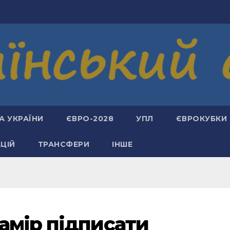
А УКРАЇНИ
ЄВРО-2028
УПЛ
ЄВРОКУБКИ
АЦІЙ
ТРАНСФЕРИ
ІНШЕ
амір підписати