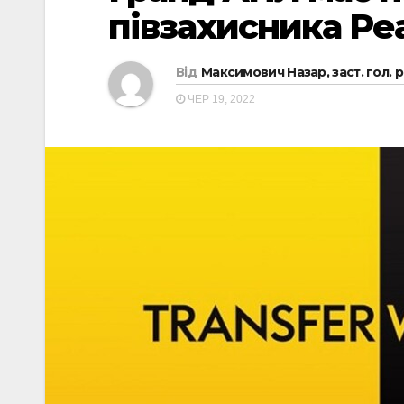
півзахисника Ре
Від
Максимович Назар, заст. гол. 
ЧЕР 19, 2022