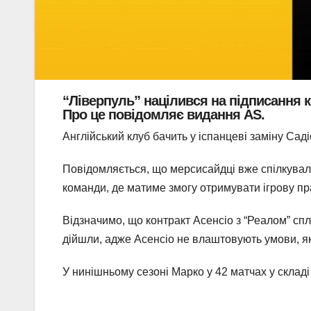
“Ліверпуль” націлився на підписання к
Про це повідомляє видання AS.
Англійський клуб бачить у іспанцеві заміну Саді
Повідомляється, що мерсисайдці вже спілкувал
команди, де матиме змогу отримувати ігрову пр
Відзначимо, що контракт Асенсіо з “Реалом” спли
дійшли, адже Асенсіо не влаштовують умови, як
У нинішньому сезоні Марко у 42 матчах у складі 