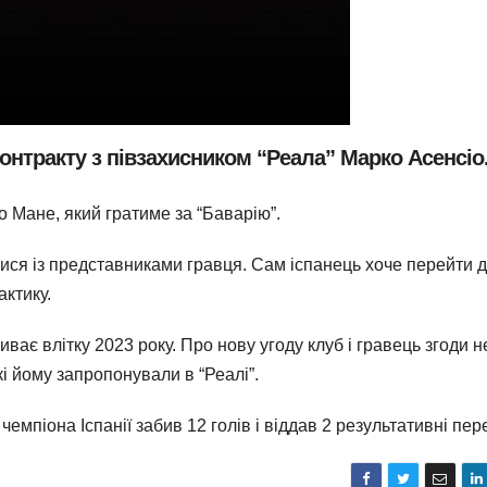
онтракту з півзахисником “Реала” Марко Асенсіо
о Мане, який гратиме за “Баварію”.
ися із представниками гравця. Сам іспанець хоче перейти 
актику.
ває влітку 2023 року. Про нову угоду клуб і гравець згоди н
і йому запропонували в “Реалі”.
чемпіона Іспанії забив 12 голів і віддав 2 результативні пер