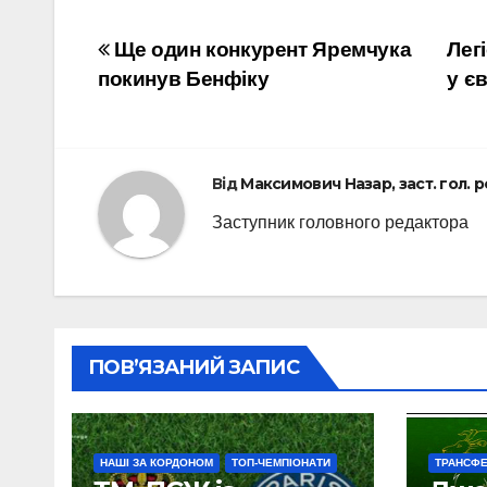
Навігація
Ще один конкурент Яремчука
Лег
покинув Бенфіку
у є
записів
Від
Максимович Назар, заст. гол. 
Заступник головного редактора
ПОВ’ЯЗАНИЙ ЗАПИС
НАШІ ЗА КОРДОНОМ
ТОП-ЧЕМПІОНАТИ
ТРАНСФ