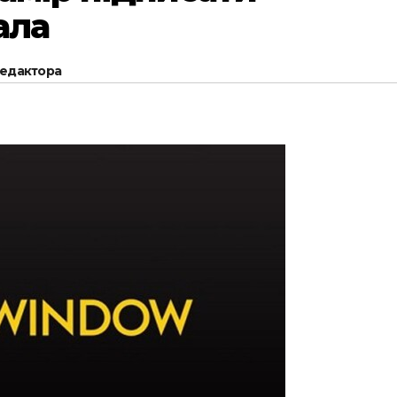
ала
редактора