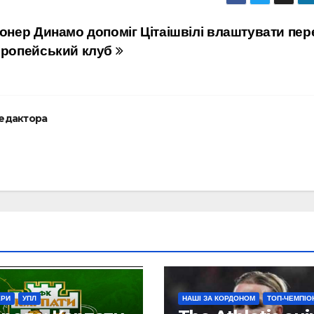
іонер Динамо допоміг Цітаішвілі влаштувати пер
вропейський клуб
редактора
ЕРИ
УПЛ
НАШІ ЗА КОРДОНОМ
ТОП-ЧЕМПІО