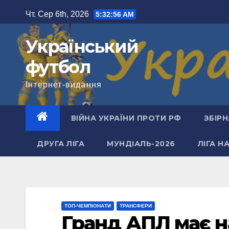
Перейти
Чт. Сер 6th, 2026
5:32:57 AM
до
вмісту
Український
футбол
Інтернет-видання
ВІЙНА УКРАЇНИ ПРОТИ РФ
ЗБІРН
ДРУГА ЛІГА
МУНДІАЛЬ-2026
ЛІГА Н
ТОП-ЧЕМПІОНАТИ
ТРАНСФЕРИ
Гранд АПЛ має н