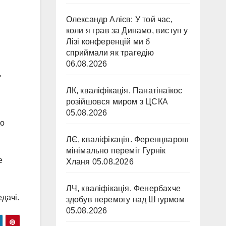
Олександр Алієв: У той час,
коли я грав за Динамо, виступ у
Лізі конференцій ми б
сприймали як трагедію
06.08.2026
.
ЛК, кваліфікація. Панатінаїкос
розійшовся миром з ЦСКА
05.08.2026
до
ЛЄ, кваліфікація. Ференцварош
мінімально переміг Гурнік
е
Хланя
05.08.2026
ЛЧ, кваліфікація. Фенербахче
едачі.
здобув перемогу над Штурмом
05.08.2026