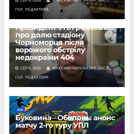
СЕР 8, 2026
МАКСИМОВИЧ НАЗАР, ЗАСТ.
ГОЛ. РЕДАКТОРА
ВІЙНА УКРАЇНИ ПРОТИ РФ
УПЛ
Президент УПЛ розповів
про долю стадіону
Чорноморця після
ворожого обстрілу
недокраїни 404
СЕР 8, 2026
МАКСИМОВИЧ НАЗАР, ЗАСТ.
ГОЛ. РЕДАКТОРА
УПЛ
Буковина – Оболонь: анонс
матчу 2-го туру УПЛ