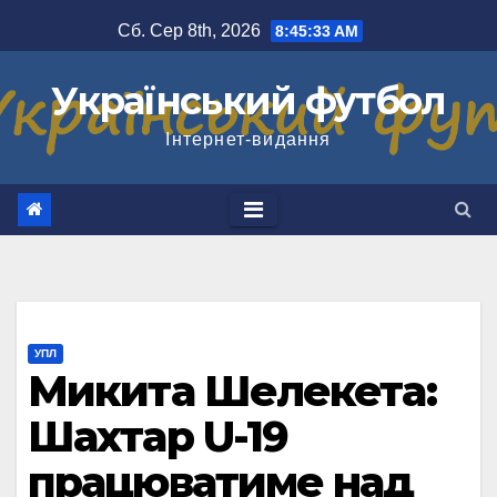
Перейти
Сб. Сер 8th, 2026
8:45:33 AM
до
вмісту
Український футбол
Інтернет-видання
УПЛ
Микита Шелекета:
Шахтар U-19
працюватиме над