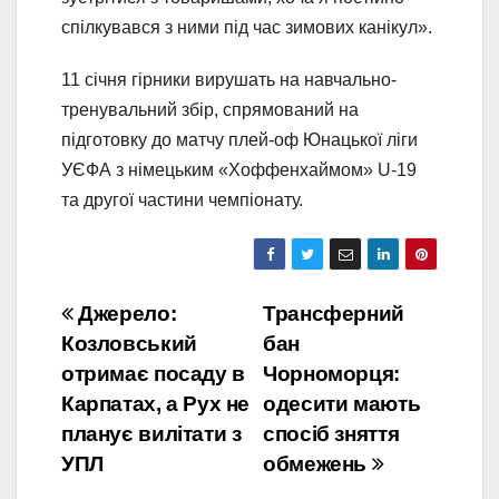
спілкувався з ними під час зимових канікул».
11 січня гірники вирушать на навчально-
тренувальний збір, спрямований на
підготовку до матчу плей-оф Юнацької ліги
УЄФА з німецьким «Хоффенхаймом» U-19
та другої частини чемпіонату.
Навігація
Джерело:
Трансферний
Козловський
бан
записів
отримає посаду в
Чорноморця:
Карпатах, а Рух не
одесити мають
планує вилітати з
спосіб зняття
УПЛ
обмежень