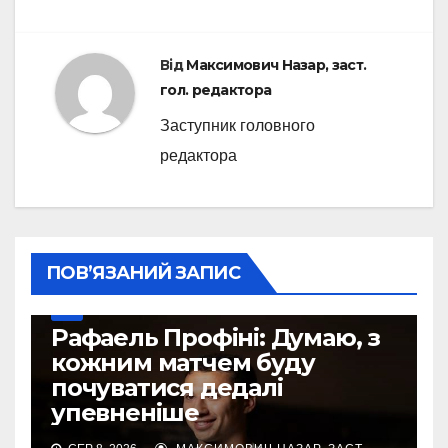
Від
Максимович Назар, заст.
гол. редактора
Заступник головного
редактора
ПОВ’ЯЗАНИЙ ЗАПИС
УПЛ
Рафаель Профіні: Думаю, з
кожним матчем буду
почуватися дедалі
упевненіше