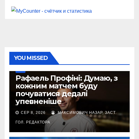
YOU MISSED
УПЛ
Рафаель Профіні: Думаю, з
кожним матчем буду
почуватися дедалі
упевненіше
СЕР 8, 2026
МАКСИМОВИЧ НАЗАР, ЗАСТ.
ГОЛ. РЕДАКТОРА