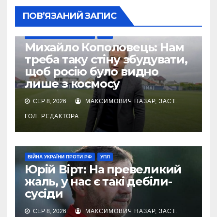
ПОВ’ЯЗАНИЙ ЗАПИС
ВІЙНА УКРАЇНИ ПРОТИ РФ
УПЛ
Михайло Кополовець: Нам
треба таку стіну збудувати,
щоб росію було видно
лише з космосу
СЕР 8, 2026
МАКСИМОВИЧ НАЗАР, ЗАСТ.
ГОЛ. РЕДАКТОРА
ВІЙНА УКРАЇНИ ПРОТИ РФ
УПЛ
Юрій Вірт: На превеликий
жаль, у нас є такі дебіли-
сусіди
СЕР 8, 2026
МАКСИМОВИЧ НАЗАР, ЗАСТ.