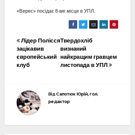
«Верес» посідає 8-ме місце в УПЛ.
Навігація
Лідер Полісся
Твердохліб
зацікавив
визнаний
записів
європейський
найкращим гравцем
клуб
листопада в УПЛ
Від
Сапотюк Юрій, гол.
редактор