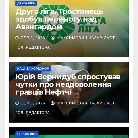
ДРУГА ЛІГА
Друга ліга. Тростянець
здобув перемогу над
Авангардом
СЕР 8, 2026
МАКСИМОВИЧ НАЗАР, ЗАСТ.
ГОЛ. РЕДАКТОРА
НАШІ ЗА КОРДОНОМ
Юрій Вернидуб спростував
чутки про невдоволення
гравців Нефтчі
СЕР 8, 2026
МАКСИМОВИЧ НАЗАР, ЗАСТ.
ГОЛ. РЕДАКТОРА
ПЕРША ЛІГА