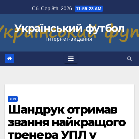
Перейти
Сб. Сер 8th, 2026
11:59:23 AM
до
вмісту
Український футбол
Інтернет-видання
УПЛ
Шандрук отримав
звання найкращого
тренера УПЛ у