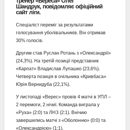
тренер «Вереса» Олег
Шандрук, повідомляє офіційний
сайт ліги.
Спеціаліст переміг за результатами
голосування уболівальників. Він отримав
30% голосів.
Другим став Руслан Ротань з «Олександрії»
(24,3%). На третій позиції представник
«Карпат» Владислав Лупашко (23,6%).
Четверта позиція в очільника «Кривбаса»
Юрія Вернидуба (22,1%).
У листопаді «Верес» провів 4 матчі в УПЛ –
2 перемоги, 2 нічиї. Команда виграла у
«Руха» (2:0) та ЛНЗ (2:1). Внічию
завершились матчі з «Оболонню» (0:0) та
«Олександрією» (1:1).