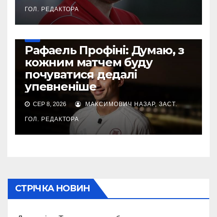
ГОЛ. РЕДАКТОРА
УПЛ
Рафаель Профіні: Думаю, з
кожним матчем буду
почуватися дедалі
упевненіше
СЕР 8, 2026
МАКСИМОВИЧ НАЗАР, ЗАСТ.
ГОЛ. РЕДАКТОРА
СТРІЧКА НОВИН