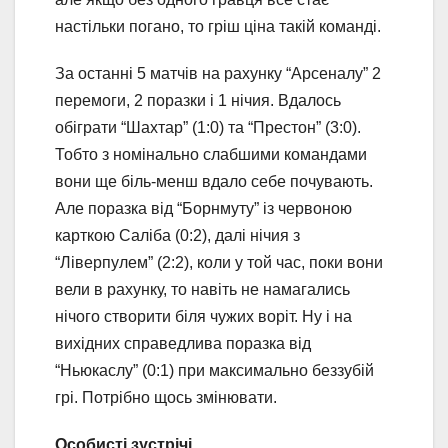
настільки погано, то гріш ціна такій команді.
За останні 5 матчів на рахунку “Арсеналу” 2
перемоги, 2 поразки і 1 нічия. Вдалось
обіграти “Шахтар” (1:0) та “Престон” (3:0).
Тобто з номінально слабшими командами
вони ще біль-менш вдало себе почувають.
Але поразка від “Борнмуту” із червоною
карткою Саліба (0:2), далі нічия з
“Ліверпулем” (2:2), коли у той час, поки вони
вели в рахунку, то навіть не намагались
нічого створити біля чужих воріт. Ну і на
вихідних справедлива поразка від
“Ньюкаслу” (0:1) при максимально беззубій
грі. Потрібно щось змінювати.
Особисті зустрічі