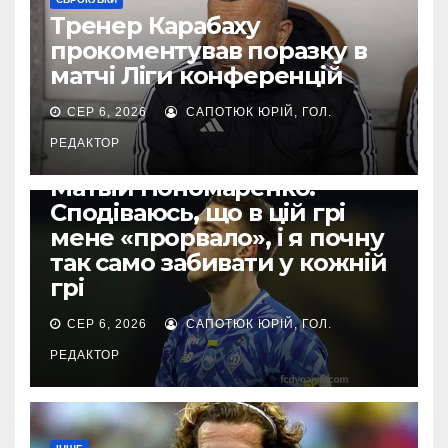
Тренер Карабаху
прокоментував поразку в
матчі Ліги конференцій
СЕР 6, 2026
САПОТЮК ЮРІЙ, ГОЛ.
РЕДАКТОР
ЄВРОКУБКИ
Матвій Пономаренко:
Сподіваюсь, що в цій грі
мене «прорвало», і я почну
так само забивати у кожній
грі
СЕР 6, 2026
САПОТЮК ЮРІЙ, ГОЛ.
РЕДАКТОР