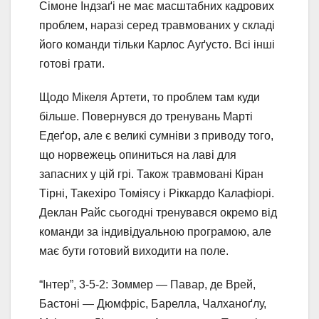
Сімоне Індзаґі не має масштабних кадрових
проблем, наразі серед травмованих у складі
його команди тільки Карлос Ауґусто. Всі інші
готові грати.
Щодо Мікеля Артети, то проблем там куди
більше. Повернувся до тренувань Марті
Едеґор, але є великі сумніви з приводу того,
що норвежець опиниться на лаві для
запасних у цій грі. Також травмовані Кіран
Тірні, Такехіро Томіясу і Ріккардо Калафіорі.
Деклан Райс сьогодні тренувався окремо від
команди за індивідуальною програмою, але
має бути готовий виходити на поле.
“Інтер”, 3-5-2: Зоммер — Павар, де Врей,
Бастоні — Дюмфріс, Барелла, Чалханоґлу,