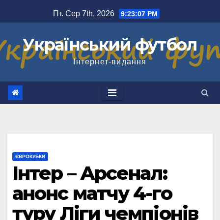
Перейти
Пт. Сер 7th, 2026
9:23:08 PM
до
вмісту
Український футбол
Інтернет-видання
ЄВРОКУБКИ
Інтер – Арсенал:
анонс матчу 4-го
туру Ліги чемпіонів