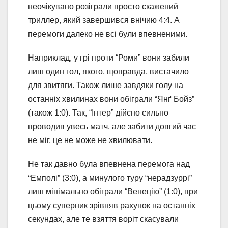
неочікувано розіграли просто скажений
триллер, який завершився внічию 4:4. А
перемоги далеко не всі були впевненими.
Наприклад, у грі проти “Роми” вони забили
лиш один гол, якого, щоправда, вистачило
для звитяги. Також лише завдяки голу на
останніх хвилинах вони обіграли “Янґ Бойз”
(також 1:0). Так, “Інтер” дійсно сильно
проводив увесь матч, але забити довгий час
не міг, це не може не хвилювати.
Не так давно була впевнена перемога над
“Емполі” (3:0), а минулого туру “нерадзуррі”
лиш мінімально обіграли “Венецію” (1:0), при
цьому суперник зрівняв рахунок на останніх
секундах, але те взяття воріт скасували