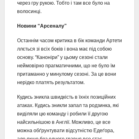
через гру рукою. Тобто і там все було на
волосинці.
Новини “Арсеналу”
Останнім часом критика в бік команди Артети
ллється зі всіх боків і вона має під собою
основу. “Каноніри” у цьому сезоні стали
неймовірно прагматичними, що не було їм
притаманно у минулому сезоні. За це вони
нерідко платять результатом.
Кудись зникла швидкість в їхніх позиційних
атаках. Кудись зникли запал та родзинка, які
виділяли цю команду і робили її другою
найсильнішою в Англії. Можливо, це все
можна обґрунтувати відсутністю Едеґора,
але якщо без одного гравця все стає