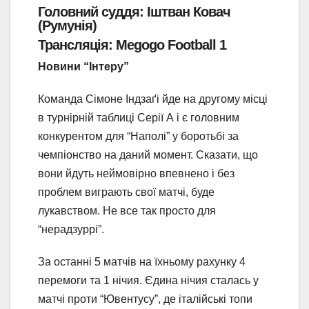
Головний суддя: Іштван Ковач
(Румунія)
Трансляція: Megogo Football 1
Новини “Інтеру”
Команда Сімоне Індзаґі йде на другому місці
в турнірній таблиці Серії А і є головним
конкурентом для “Наполі” у боротьбі за
чемпіонство на даний момент. Сказати, що
вони йдуть неймовірно впевнено і без
проблем виграють свої матчі, буде
лукавством. Не все так просто для
“нерадзуррі”.
За останні 5 матчів на їхньому рахунку 4
перемоги та 1 нічия. Єдина нічия сталась у
матчі проти “Ювентусу”, де італійські топи