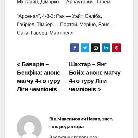
Мхітарян, Дімарко — Арнаутович, Таремі
“Арсенал”, 4-3-3: Рая — Уайт, Саліба,
Ґабріел, Тімбер — Партей, Меріно, Райс —
Сака, Гаверц, Мартінеллі
Навігація
Баварія –
Шахтар – Янг
Бенфіка: анонс
Бойз: анонс матчу
записів
матчу 4-го туру
4-го туру Ліги
Ліги чемпіонів
чемпіонів
Від
Максимович Назар, заст.
гол. редактора
Заступник головного