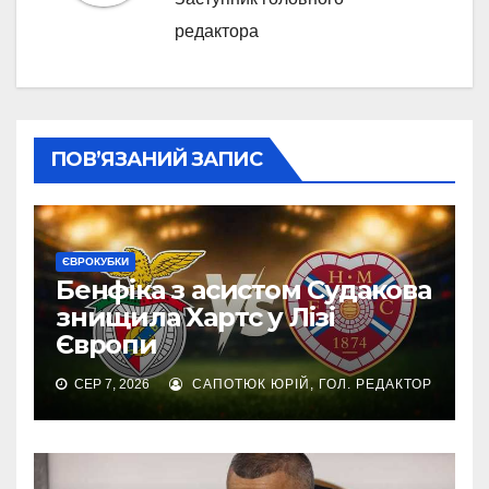
редактора
ПОВ’ЯЗАНИЙ ЗАПИС
ЄВРОКУБКИ
Бенфіка з асистом Судакова
знищила Хартс у Лізі
Європи
СЕР 7, 2026
САПОТЮК ЮРІЙ, ГОЛ. РЕДАКТОР