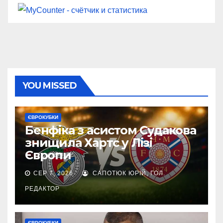
YOU MISSED
ЄВРОКУБКИ
Бенфіка з асистом Судакова
знищила Хартс у Лізі
Європи
СЕР 7, 2026
САПОТЮК ЮРІЙ, ГОЛ.
РЕДАКТОР
ЄВРОКУБКИ