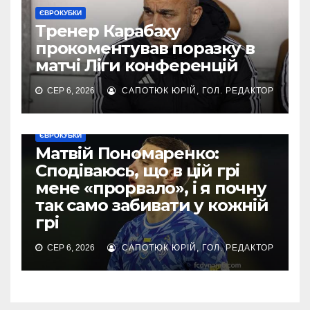
ЄВРОКУБКИ
Тренер Карабаху
прокоментував поразку в
матчі Ліги конференцій
СЕР 6, 2026
САПОТЮК ЮРІЙ, ГОЛ. РЕДАКТОР
ЄВРОКУБКИ
Матвій Пономаренко:
Сподіваюсь, що в цій грі
мене «прорвало», і я почну
так само забивати у кожній
грі
СЕР 6, 2026
САПОТЮК ЮРІЙ, ГОЛ. РЕДАКТОР