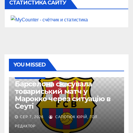
СТАТИСТИКА САЙТУ
YOU MISSED
ТОП-ЧЕМПІОНАТИ
Барселона скасувала
товариський матч у
Марокко через ситуацію в
Сеуті
СЕР 7, 2026
САПОТЮК ЮРІЙ, ГОЛ.
РЕДАКТОР