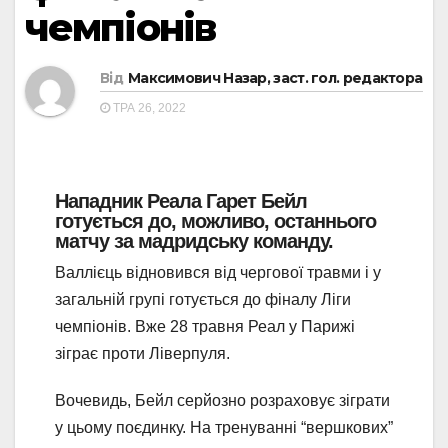
чемпіонів
Від
Максимович Назар, заст. гол. редактора
ТРА 26, 2022
Нападник Реала Гарет Бейл
готується до, можливо, останнього
матчу за мадридську команду.
Валлієць відновився від чергової травми і у
загальній групі готується до фіналу Ліги
чемпіонів. Вже 28 травня Реал у Парижі
зіграє проти Ліверпуля.
Вочевидь, Бейл серйозно розраховує зіграти
у цьому поєдинку. На тренуванні “вершкових”