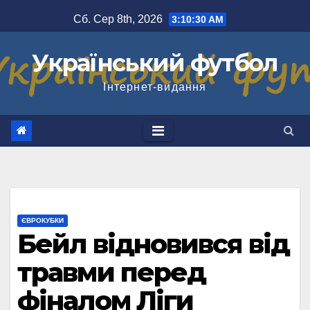
Перейти
Сб. Сер 8th, 2026
3:10:30 AM
до
вмісту
Український футбол
Інтернет-видання
ЄВРОКУБКИ
Бейл відновився від
травми перед
фіналом Ліги