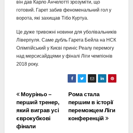
він дав Карло Анчелотті зрозуміти, що
готовий. Гарет забив феноменальний гол у
ворота, які захищав Тібо Куртуа.
Це дуже тривожні новини для уболівальників
Ліверпуля. Саме дубль Гарета Бейла на НСК
Олімпійський у Києві приніс Реалу перемогу
над мерсисайдцями у фіналі Ліги чемпіонів
2018 року.
Навігація
Моуріньо –
Рома стала
перший тренер,
першим в історії
записів
який виграв усі
переможцем Ліги
єврокубкові
конференцій
фінали