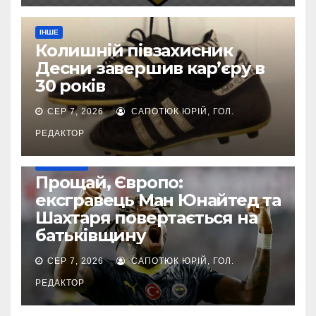
ІНШЕ
Колишній півзахисник
Десни завершив кар’єру в
30 років
СЕР 7, 2026
САПОТЮК ЮРІЙ, ГОЛ.
РЕДАКТОР
ТРАНСФЕРИ
Прощай, Європо:
ексгравець Ман Юнайтед та
Шахтаря повертається на
батьківщину
СЕР 7, 2026
САПОТЮК ЮРІЙ, ГОЛ.
РЕДАКТОР
НАШІ ЗА КОРДОНОМ
ТОП-ЧЕМПІОНАТИ