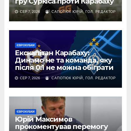
гру Суркіса проти Карабаху
СЕР 7, 2026
САПОТЮК ЮРІЙ, ГОЛ. РЕДАКТОР
ЄВРОКУБКИ
Екскапітан Карабаху:
Динамо не та команда, яку
після 0:1 не можна обіграти
СЕР 7, 2026
САПОТЮК ЮРІЙ, ГОЛ. РЕДАКТОР
ЄВРОКУБКИ
Юрій Максимов
прокоментував перемогу